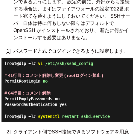
ンできるようにします。 設定の前に、外部からも接続
する場合は、まずはファイアウォールの設定で22番ポ
ート宛てを通すようにしておいてください。 SSHサー
バー自体は特に何もしない限りはデフォルトで
OpenSSH がインストールされており、 新たに何かイ
ンストールする必要はありません。
[1]
パスワード方式でログインできるように設定します。
[root@dlp ~]#
vi
/etc/ssh/sshd_config
# 41行目：コメント解除し変更 ( rootログイン禁止 )
PermitRootLogin
no
# 64行目：コメント解除
PermitEmptyPasswords no
PasswordAuthentication yes
[root@dlp ~]#
systemctl
restart sshd.service
[2]
クライアント側でSSH接続できるソフトウェアを用意