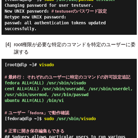
Changing password for user testuser.
New UNIX password:
# testuserのパスワード設定
Retype new UNIX password:
passwd: all authentication tokens updated
successfully.
[4]
root権限が必要な特定のコマンドを特定のユーザーに委
譲する
[root@dlp ~]#
visudo
# 最終行： それぞれのユーザーに特定のコマンドの許可設定追記
fedora
ALL=(ALL) /usr/sbin/visudo
cent
ALL=(ALL) /usr/sbin/useradd, /usr/sbin/userdel,
/usr/sbin/usermod, /usr/bin/passwd
ubuntu
ALL=(ALL) /bin/vi
# ユーザー「fedora」で動作確認
[fedora@dlp ~]$
sudo
/usr/sbin/
visudo
# 正常に開き保存編集もできる
## Sudoers allows particular users to run various