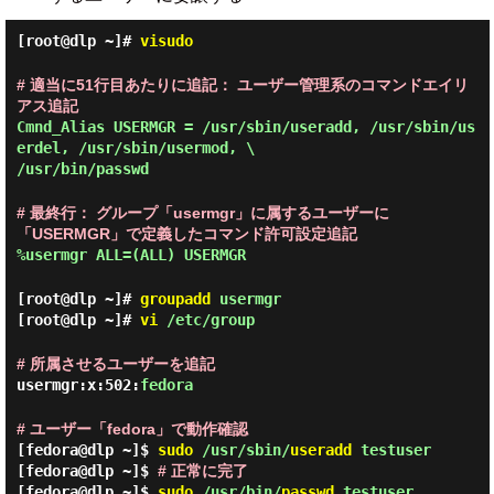
[root@dlp ~]#
visudo
# 適当に51行目あたりに追記： ユーザー管理系のコマンドエイリ
アス追記
Cmnd_Alias USERMGR = /usr/sbin/useradd, /usr/sbin/us
erdel, /usr/sbin/usermod, \
/usr/bin/passwd
# 最終行： グループ「usermgr」に属するユーザーに
「USERMGR」で定義したコマンド許可設定追記
%usermgr ALL=(ALL) USERMGR
[root@dlp ~]#
groupadd
usermgr
[root@dlp ~]#
vi
/etc/group
# 所属させるユーザーを追記
usermgr:x:502:
fedora
# ユーザー「fedora」で動作確認
[fedora@dlp ~]$
sudo
/usr/sbin/
useradd
testuser
[fedora@dlp ~]$
# 正常に完了
[fedora@dlp ~]$
sudo
/usr/bin/
passwd
testuser