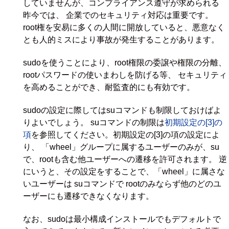
していませんが、コンプライアンス遵守が求められる
昨今では、 企業でのセキュリティ対応は重要です。
root権を安易に多くの人間に開放していると、悪意なく
とも人的ミスにより事故が発生することがあります。
sudoを使うことにより、root権限の委譲や権限の分離、
rootパスワードの使いまわしを防げる等、 セキュリティ
を高めることができ、耐監査的にも有効です。
sudoの設定に際してはsuコマンドも制限しておけばよ
りよいでしょう。 suコマンドの制限は
初期設定の[3]の
項
を参照してください。初期設定の[3]の項の設定によ
り、 「wheel」グループに属するユーザーのみが、su
で、rootも含む他ユーザーへの遷移を許可されます。 逆
にいうと、その設定をすることで、「wheel」に属さな
いユーザーは suコマンドで rootのみならず他のどのユ
ーザーにも遷移できなくなります。
なお、sudoは最小構成インストールでもデフォルトで