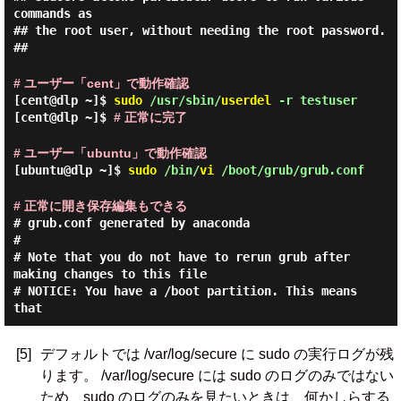
commands as
## the root user, without needing the root password.
##
# ユーザー「cent」で動作確認
[cent@dlp ~]$
sudo
/usr/sbin/
userdel
-r testuser
[cent@dlp ~]$
# 正常に完了
# ユーザー「ubuntu」で動作確認
[ubuntu@dlp ~]$
sudo
/bin/
vi
/boot/grub/grub.conf
# 正常に開き保存編集もできる
# grub.conf generated by anaconda
#
# Note that you do not have to rerun grub after
making changes to this file
# NOTICE: You have a /boot partition. This means
that
[5]
デフォルトでは /var/log/secure に sudo の実行ログが残
ります。 /var/log/secure には sudo のログのみではない
ため、sudo のログのみを見たいときは、何かしらする