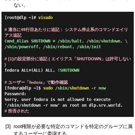
ない。
[root@dlp ~]#
visudo
# 適当に49行目あたりに追記： システム停止系のコマンドエイリ
アス追記
Cmnd_Alias SHUTDOWN = /sbin/halt, /sbin/shutdown, \
/sbin/poweroff, /sbin/reboot, /sbin/init
# [1]の設定部分に追記 ( エイリアス「SHUTDOWN」は許可しない
)
fedora
ALL=(ALL)
ALL,
!SHUTDOWN
# ユーザー「fedora」で動作確認
[fedora@dlp ~]$
sudo
/sbin/
shutdown
-r now
Password:
Sorry, user fedora is not allowed to execute
'/sbin/shutdown -r now' as root on dlp.srv.world.
# 拒否された
[3]
root権限が必要な特定のコマンドを特定のグループに属
するユーザーに委譲する