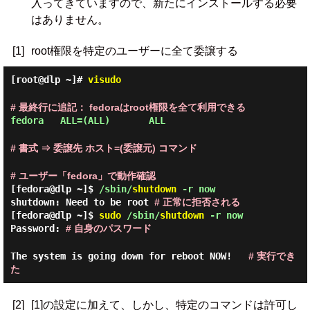
入ってきていますので、新たにインストールする必要
はありません。
[1]
root権限を特定のユーザーに全て委譲する
[root@dlp ~]#
visudo
# 最終行に追記： fedoraはroot権限を全て利用できる
# 書式 ⇒ 委譲先 ホスト=(委譲元) コマンド
# ユーザー「fedora」で動作確認
[fedora@dlp ~]$
/sbin/
shutdown
-r now
shutdown: Need to be root
# 正常に拒否される
[fedora@dlp ~]$
sudo
/sbin/
shutdown
-r now
Password:
# 自身のパスワード
The system is going down for reboot NOW!
# 実行でき
た
[2]
[1]の設定に加えて、しかし、特定のコマンドは許可し