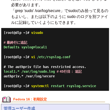
必要があります。
「grep 'sudo' /var/log/secure」でsudoのみ拾って見るの
もよいし、または以下のように sudo のログを別ファイ
ルに記録していくようにもできます。
[root@dlp ~]#
visudo
# 最終行に追記
Defaults syslog=local1
[root@dlp ~]#
vi
/etc/rsyslog.conf
# The authpriv file has restricted access.
local1.*
/var/log/sudo.log
# 45行目： 追記
authpriv.*
/var/log/secure
[root@dlp ~]#
systemctl
restart rsyslog.service
Fedora 16 : 初期設定
管理ユーザー作成