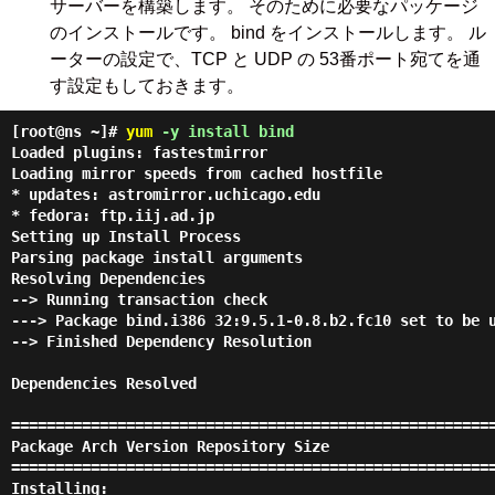
サーバーを構築します。 そのために必要なパッケージ
のインストールです。 bind をインストールします。 ル
ーターの設定で、TCP と UDP の 53番ポート宛てを通
す設定もしておきます。
[root@ns ~]#
yum
-y install bind
Loaded plugins: fastestmirror
Loading mirror speeds from cached hostfile
* updates: astromirror.uchicago.edu
* fedora: ftp.iij.ad.jp
Setting up Install Process
Parsing package install arguments
Resolving Dependencies
--> Running transaction check
---> Package bind.i386 32:9.5.1-0.8.b2.fc10 set to be 
--> Finished Dependency Resolution
Dependencies Resolved
======================================================
Package
Arch
Version
Repository
Size
======================================================
Installing: