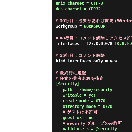
unix charset = UTF-8
dos charset = CP932
# 30行目：必要があれば変更 (Wind
workgroup =
WORKGROUP
# 48行目：コメント解除しアクセス許
interfaces = 127.0.0.0/8
10.0.0.
# 55行目：コメント解除
bind interfaces only = yes
# 最終行に追記
# 任意の共有名称を指定
[Security]
path = /home/security
writable = yes
create mode = 0770
directory mode = 0770
# ゲストは不許可
guest ok = no
# security グループのみ許可
valid users = @security