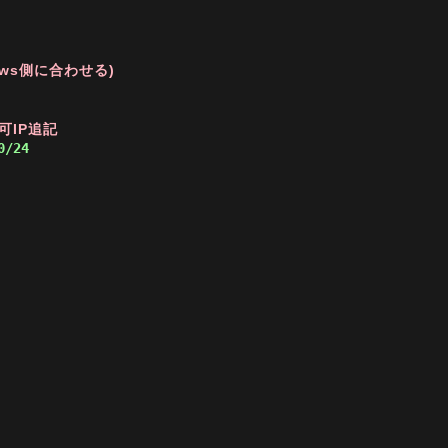
ows側に合わせる)
可IP追記
0/24