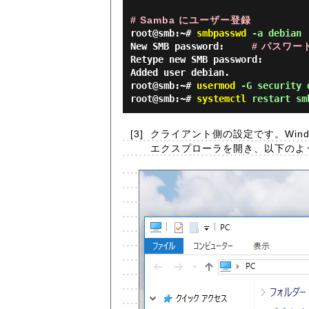
# Samba にユーザー登録
root@smb:~#
smbpasswd
-a debian
New SMB password:
# パスワー
Retype new SMB password:
Added user debian.
root@smb:~#
usermod
-G security 
root@smb:~#
systemctl
restart sm
[3]
クライアント側の設定です。Windo
エクスプローラを開き、以下のよう