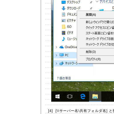
[4]
[\\サーバー名\共有フォルダ名] 