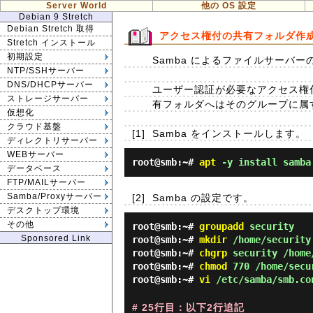
Server World
他の OS 設定
Debian 9 Stretch
Debian Stretch 取得
アクセス権付の共有フォルダ作
Stretch インストール
初期設定
Samba によるファイルサーバー
NTP/SSHサーバー
DNS/DHCPサーバー
ユーザー認証が必要なアクセス権付
ストレージサーバー
有フォルダへはそのグループに属
仮想化
クラウド基盤
[1]
Samba をインストールします。
ディレクトリサーバー
WEBサーバー
root@smb:~#
apt
-y install samba
データベース
FTP/MAILサーバー
Samba/Proxyサーバー
[2]
Samba の設定です。
デスクトップ環境
その他
root@smb:~#
groupadd
security
Sponsored Link
root@smb:~#
mkdir
/home/security
root@smb:~#
chgrp
security /home
root@smb:~#
chmod
770 /home/secu
root@smb:~#
vi
/etc/samba/smb.co
# 25行目：以下2行追記