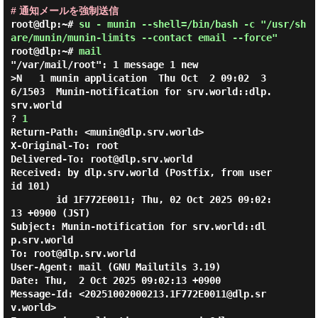
# 通知メールを強制送信
root@dlp:~#
su - munin --shell=/bin/bash -c "/usr/sh
are/munin/munin-limits --contact email --force"
root@dlp:~#
mail
"/var/mail/root": 1 message 1 new

>N   1 munin application  Thu Oct  2 09:02  3
6/1503  Munin-notification for srv.world::dlp.
srv.world

? 
1
Return-Path: <munin@dlp.srv.world>

X-Original-To: root

Delivered-To: root@dlp.srv.world

Received: by dlp.srv.world (Postfix, from user
id 101)

        id 1F772E0011; Thu, 02 Oct 2025 09:02:
13 +0900 (JST)

Subject: Munin-notification for srv.world::dl
p.srv.world

To: root@dlp.srv.world

User-Agent: mail (GNU Mailutils 3.19)

Date: Thu,  2 Oct 2025 09:02:13 +0900

Message-Id: <20251002000213.1F772E0011@dlp.sr
v.world>
