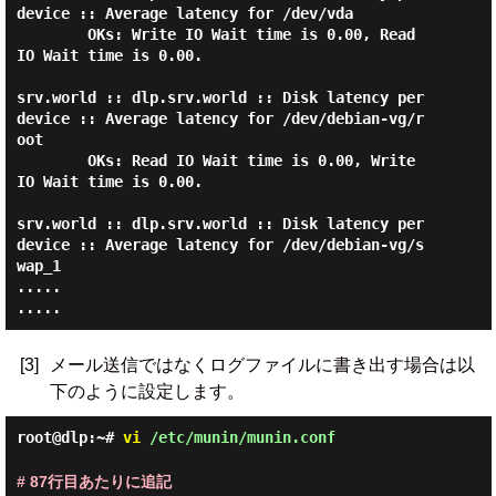
device :: Average latency for /dev/vda

        OKs: Write IO Wait time is 0.00, Read 
IO Wait time is 0.00.

srv.world :: dlp.srv.world :: Disk latency per 
device :: Average latency for /dev/debian-vg/r
oot

        OKs: Read IO Wait time is 0.00, Write 
IO Wait time is 0.00.

srv.world :: dlp.srv.world :: Disk latency per 
device :: Average latency for /dev/debian-vg/s
wap_1

.....

[3]
メール送信ではなくログファイルに書き出す場合は以
下のように設定します。
root@dlp:~#
vi
/etc/munin/munin.conf
# 87行目あたりに追記