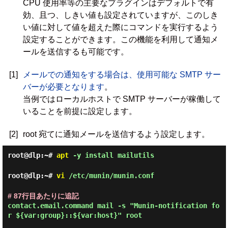
CPU 使用率等の主要なプラグインはデフォルトで有
効、且つ、しきい値も設定されていますが、このしき
い値に対して値を超えた際にコマンドを実行するよう
設定することができます。この機能を利用して通知メ
ールを送信するも可能です。
[1]
メールでの通知をする場合は、使用可能な SMTP サー
バーが必要となります
。
当例ではローカルホストで SMTP サーバーが稼働して
いることを前提に設定します。
[2]
root 宛てに通知メールを送信するよう設定します。
root@dlp:~#
apt
-y install mailutils
root@dlp:~#
vi
/etc/munin/munin.conf
# 87行目あたりに追記
contact.email.command mail -s "Munin-notification fo
r ${var:group}::${var:host}" root