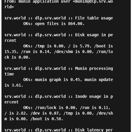
From: munin application user <munin@dlp.srv.wo
rld>

srv.world :: dlp.srv.world :: File table usage

        OKs: open files is 864.00.

srv.world :: dlp.srv.world :: Disk usage in pe
rcent

        OKs: /tmp is 0.00, / is 5.79, /boot is 
15.35, /run is 0.14, /dev/shm is 0.00, /run/lo
ck is 0.00.

srv.world :: dlp.srv.world :: Munin processing 
time

        OKs: munin graph is 0.45, munin update 
is 3.61.

srv.world :: dlp.srv.world :: Inode usage in p
ercent

        OKs: /run/lock is 0.00, /run is 0.11, 
/ is 2.82, /dev is 0.07, /tmp is 0.00, /dev/sh
m is 0.00, /boot is 0.58.

srv.world :: dlp.srv.world :: Disk latency per 