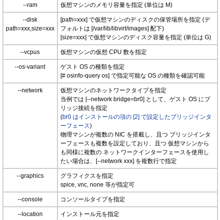
--ram
仮想マシンのメモリ容量を指定 (単位は M)
--disk
[path=xxx] で仮想マシンのディスクの保管場所を指定 (デ
path=xxx,size=xxx
フォルトは [/var/lib/libvirt/images] 配下)
[size=xxx] で仮想マシンのディスク容量を指定 (単位は G)
--vcpus
仮想マシンの仮想 CPU 数を指定
--os-variant
ゲスト OS の種類を指定
[# osinfo-query os] で指定可能な OS の種類を確認可能
--network
仮想マシンのネットワークタイプを指定
当例では [--network bridge=br0] として、ゲスト OS にブ
リッジ接続を指定
(
br0 はインストールの項の [2] で設定したブリッジインタ
ーフェース
)
物理マシンが複数の NIC を搭載し、且つ ブリッジインタ
ーフェースも複数を設定しており、且つ 仮想マシンから
も同様に複数の ネットワークインターフェースを使用し
たい場合は、[--network xxx] を複数行で指定
--graphics
グラフィクスを指定
spice, vnc, none 等が指定可
--console
コンソールタイプを指定
--location
インストール元を指定