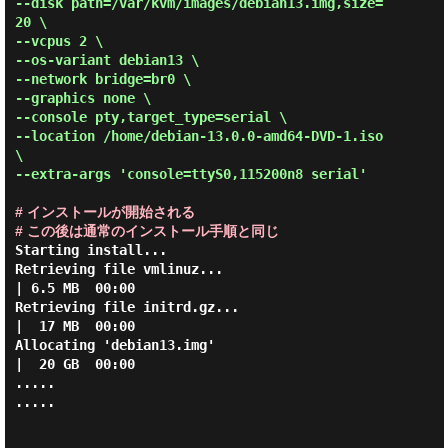
--disk path=/var/kvm/images/debian13.img,size=
20 \

--vcpus 2 \

--os-variant debian13 \

--network bridge=br0 \

--graphics none \

--console pty,target_type=serial \

--location /home/debian-13.0.0-amd64-DVD-1.iso 
\

--extra-args 'console=ttyS0,115200n8 serial' 
# インストールが開始される

# この後は通常のインストール手順と同じ
Starting install...

Retrieving file vmlinuz...                                  
| 6.5 MB  00:00

Retrieving file initrd.gz...                                
|  17 MB  00:00

Allocating 'debian13.img'                                   
|  20 GB  00:00

.....

.....
