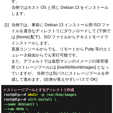
す。
当例ではホスト OS と同じ Debian 13 をインストール
します。
[1]
当例では、事前に Debian 13 インストール用 ISO ファ
イルを適当なディレクトリにダウンロードして (下例で
は [/home] 配下)、ISO ファイルからテキストモードで
インストールします。
直接コンソールからでも、リモートから Putty 等のエミ
ュレータ経由からでも実行可能です。
また、デフォルトでは仮想マシンのイメージの保管場
所 (ストレージプール) は [/var/lib/libvirt/images] となっ
ていますが、 当例では別パスにストレージプールを作
成して進めます。(自身が覚えやすいパスで OK)
# ストレージプールとするディレクトリ作成
root@dlp:~#
mkdir
-p /var/kvm/images
root@dlp:~# 
virt-install \

--name debian13 \

--ram 4096 \
