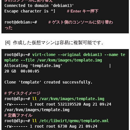
S のコンソールに切り替え
Connected to domain 'debian13'

Escape character is ^]     
# Enter キー押下
root@debian:~#     
# ゲスト側のコンソールに切り替わ
った
[4]
作成した仮想マシンは容易に複製可能です。
root@dlp:~#
virt-clone --original debian13 --name te
mplate --file /var/kvm/images/template.img
Allocating 'template.img'                    |  
20 GB  00:00:05

Clone 'template' created successfully.

# ディスクイメージ
root@dlp:~#
ll
/var/kvm/images/template.img
-rw------- 1 root root 5321195520 Aug 21 09:24
/var/kvm/images/template.img
# 定義ファイル
root@dlp:~#
ll
/etc/libvirt/qemu/template.xml
-rw------- 1 root root 6730 Aug 21 09:24