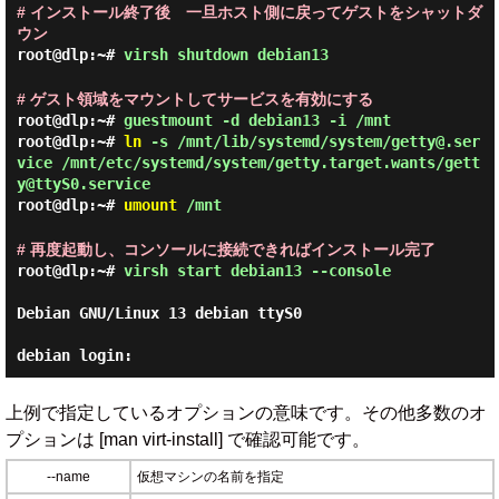
# インストール終了後 一旦ホスト側に戻ってゲストをシャットダ
ウン
root@dlp:~#
virsh shutdown debian13
# ゲスト領域をマウントしてサービスを有効にする
root@dlp:~#
guestmount -d debian13 -i /mnt
root@dlp:~#
ln
-s /mnt/lib/systemd/system/getty@.ser
vice /mnt/etc/systemd/system/getty.target.wants/gett
y@ttyS0.service
root@dlp:~#
umount
/mnt
# 再度起動し、コンソールに接続できればインストール完了
root@dlp:~#
virsh start debian13 --console
Debian GNU/Linux 13 debian ttyS0

上例で指定しているオプションの意味です。その他多数のオ
プションは [man virt-install] で確認可能です。
--name
仮想マシンの名前を指定