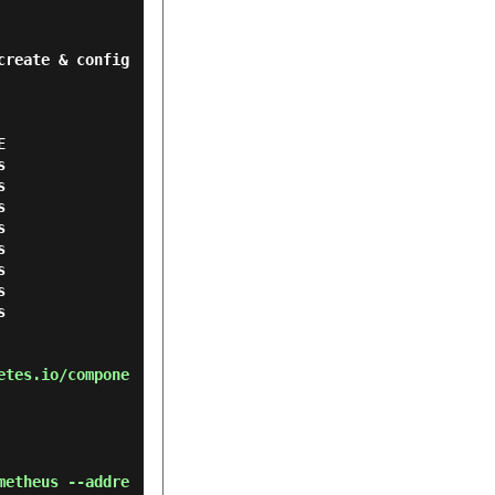
create & config


















etes.io/compone
metheus --addre