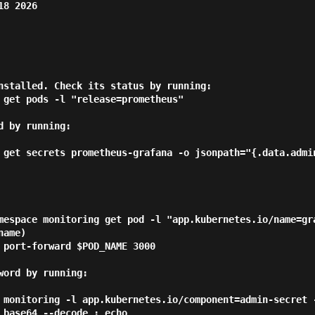
8 2026

nstalled. Check its status by running:

 by running:

ame)

ord by running:

 base64 --decode ; echo
