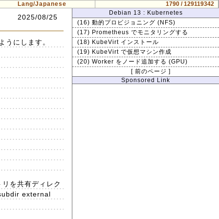
Lang/Japanese
1790 / 129119342
Debian 13 : Kubernetes
2025/08/25
(16) 動的プロビジョニング (NFS)
(17) Prometheus でモニタリングする
きるようにします。
(18) KubeVirt インストール
(19) KubeVirt で仮想マシン作成
(20) Worker をノード追加する (GPU)
[ 前のページ ]
Sponsored Link
ディレクトリを共有ディレク
 external