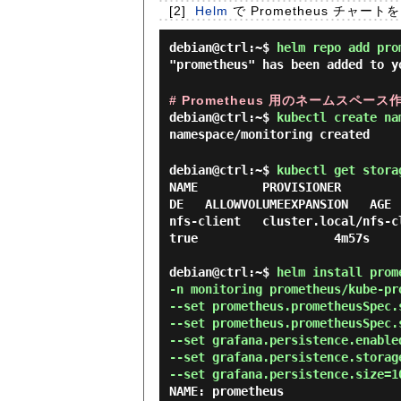
[2]
Helm
で Prometheus チャ
debian@ctrl:~$
helm repo add pro
"prometheus" has been added to y
# Prometheus 用のネームスペース
debian@ctrl:~$
kubectl create na
namespace/monitoring created
debian@ctrl:~$
kubectl get stora
NAME         PROVISIONER        
DE   ALLOWVOLUMEEXPANSION   AGE

nfs-client   cluster.local/nfs-clien
true                   4m57s

debian@ctrl:~$ 
helm install prome
-n monitoring prometheus/kube-pro
--set prometheus.prometheusSpec.
--set prometheus.prometheusSpec.
--set grafana.persistence.enabled
--set grafana.persistence.storag
--set grafana.persistence.size=1
NAME: prometheus
