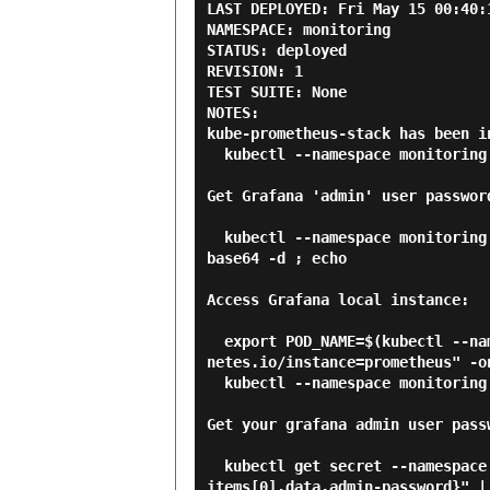
LAST DEPLOYED: Fri May 15 00:40:1
NAMESPACE: monitoring

STATUS: deployed

REVISION: 1

TEST SUITE: None

NOTES:

kube-prometheus-stack has been i
  kubectl --namespace monitoring get pods -l "release=prometheus"

Get Grafana 'admin' user password
  kubectl --namespace monitoring get secrets prometheus-grafana -o jsonpath="{.data.admin-password}" | 
base64 -d ; echo

Access Grafana local instance:

  export POD_NAME=$(kubectl --namespace monitoring get pod -l "app.kubernetes.io/name=grafana,app.kuber
netes.io/instance=prometheus" -on
  kubectl --namespace monitoring port-forward $POD_NAME 3000

Get your grafana admin user passw
  kubectl get secret --namespace monitoring -l app.kubernetes.io/component=admin-secret -o jsonpath="{.
items[0].data.admin-password}" |