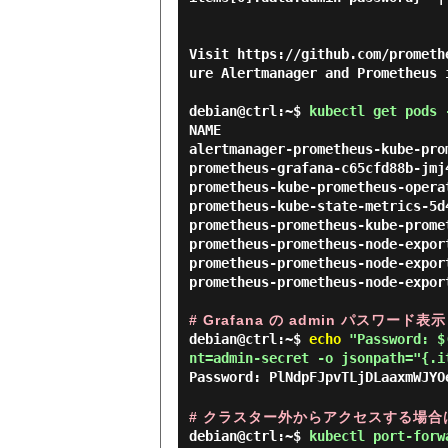
Visit https://github.com/prometh
ure Alertmanager and Prometheus 
debian@ctrl:~$
kubectl get pods 
NAME                            
alertmanager-prometheus-kube-pro
prometheus-grafana-c65cfd88b-jmj
prometheus-kube-prometheus-opera
prometheus-kube-state-metrics-5d
prometheus-prometheus-kube-prome
prometheus-prometheus-node-expor
prometheus-prometheus-node-expor
prometheus-prometheus-node-expor
# Grafana の admin パスワード表示
debian@ctrl:~$
echo
"Password: $(
nt=admin-secret -o jsonpath="{.i
Password: PlNdpFJpvTLjDLaaxmWJYO
# クラスター外からアクセスする場
debian@ctrl:~$
kubectl port-forw