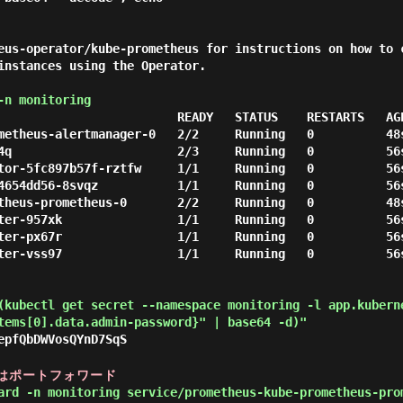
eus-operator/kube-prometheus for instructions on how to 
instances using the Operator.

-n monitoring
                         READY   STATUS    RESTARTS   AGE
metheus-alertmanager-0   2/2     Running   0          48s
4q                       2/3     Running   0          56s
tor-5fc897b57f-rztfw     1/1     Running   0          56s
4654dd56-8svqz           1/1     Running   0          56s
theus-prometheus-0       2/2     Running   0          48s
ter-957xk                1/1     Running   0          56s
ter-px67r                1/1     Running   0          56s
ter-vss97                1/1     Running   0          56s
kubectl get secret --namespace monitoring -l app.kubern
tems[0].data.admin-password}" | base64 -d)"
epfQbDWVosQYnD7SqS
合はポートフォワード
ard -n monitoring service/prometheus-kube-prometheus-pro