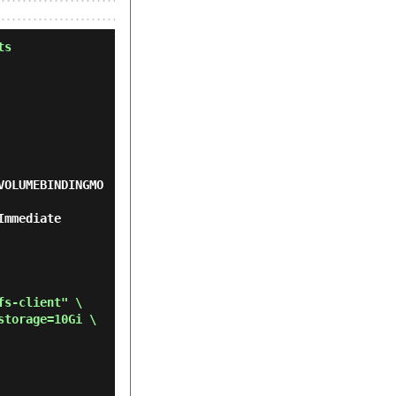
ts
VOLUMEBINDINGMO
          
s-client" \

torage=10Gi \
