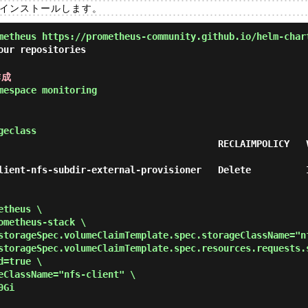
ートをインストールします。
metheus https://prometheus-community.github.io/helm-char
our repositories
作成
mespace monitoring
geclass
                                        RECLAIMPOLICY   
t-nfs-subdir-external-provisioner   Delete          Immediate 
theus \

metheus-stack \

storageSpec.volumeClaimTemplate.spec.storageClassName="nf
storageSpec.volumeClaimTemplate.spec.resources.requests.s
=true \

eClassName="nfs-client" \

0Gi 