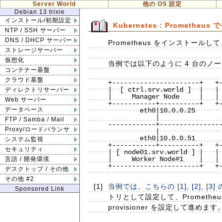
Server World
他の OS 設定
Debian 13 trixie
インストール/初期設定
Kubernetes : Promethe
NTP / SSH サーバー
DNS / DHCP サーバー
Prometheus をインストール
ストレージサーバー
仮想化
当例では以下のように 4 台のノード
コンテナー基盤
クラウド基盤
+----------------------+   +-
|  [ ctrl.srv.world ]  |   | 
ディレクトリサーバー
|     Manager Node     |   | 
Web サーバー
+-----------+----------+   +-
データベース
        eth0|10.0.0.25             eth0|10.0.0.30

            |                          |

FTP / Samba / Mail
------------+----------------
Proxy/ロードバランサ
            |                          |

        eth0|10.0.0.51             eth0|10.0.0.52

システム監視
+-----------+----------+   +-
セキュリティ
| [ node01.srv.world ] |   | 
|     Worker Node#1    |   | 
言語 / 開発環境
+----------------------+   +-
デスクトップ / その他
その他 #2
[1]
当例では、こちらの [1], [2], [3]
Sponsored Link
トリとして設定して、Prometheu
provisioner を設定して進めます