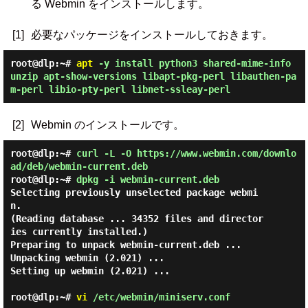
る Webmin をインストールします。
[1]
必要なパッケージをインストールしておきます。
root@dlp:~#
apt
-y install python3 shared-mime-info
unzip apt-show-versions libapt-pkg-perl libauthen-pa
m-perl libio-pty-perl libnet-ssleay-perl
[2]
Webmin のインストールです。
root@dlp:~#
curl -L -O https://www.webmin.com/downlo
ad/deb/webmin-current.deb
root@dlp:~#
dpkg -i webmin-current.deb
Selecting previously unselected package webmi
n.

(Reading database ... 34352 files and director
ies currently installed.)

Preparing to unpack webmin-current.deb ...

Unpacking webmin (2.021) ...

Setting up webmin (2.021) ...

root@dlp:~#
vi
/etc/webmin/miniserv.conf