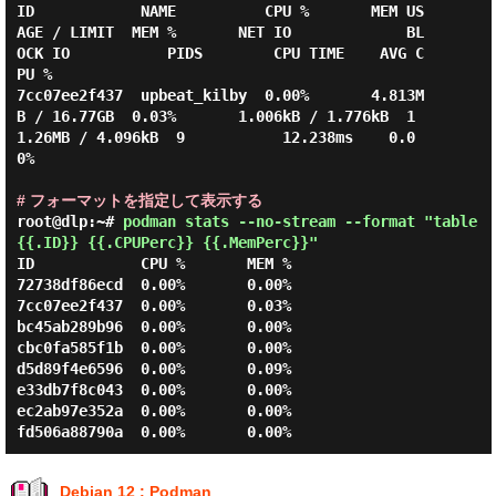
ID            NAME          CPU %       MEM US
AGE / LIMIT  MEM %       NET IO             BL
OCK IO           PIDS        CPU TIME    AVG C
PU %

7cc07ee2f437  upbeat_kilby  0.00%       4.813M
B / 16.77GB  0.03%       1.006kB / 1.776kB  1
1.26MB / 4.096kB  9           12.238ms    0.0
0%

# フォーマットを指定して表示する
root@dlp:~#
podman stats --no-stream --format "table
{{.ID}} {{.CPUPerc}} {{.MemPerc}}"
ID            CPU %       MEM %

72738df86ecd  0.00%       0.00%

7cc07ee2f437  0.00%       0.03%

bc45ab289b96  0.00%       0.00%

cbc0fa585f1b  0.00%       0.00%

d5d89f4e6596  0.00%       0.09%

e33db7f8c043  0.00%       0.00%

ec2ab97e352a  0.00%       0.00%

Debian 12 : Podman