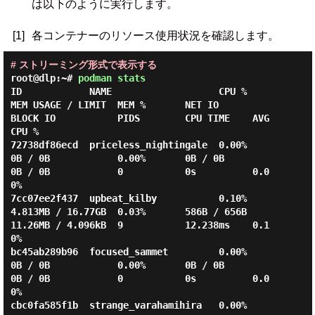
は以下のように実行します。
[1]
各コンテナーのリソース使用状況を確認します。
# ストリーミング形式で表示する
root@dlp:~#
podman stats
ID            NAME                   CPU %       
MEM USAGE / LIMIT  MEM %       NET IO          
BLOCK IO           PIDS        CPU TIME    AVG 
CPU %

72738df86ecd  priceless_nightingale  0.00%       
0B / 0B            0.00%       0B / 0B         
0B / 0B            0           0s          0.0
0%

7cc07ee2f437  upbeat_kilby           0.10%       
4.813MB / 16.77GB  0.03%       586B / 656B     
11.26MB / 4.096kB  9           12.238ms    0.1
0%

bc45ab289b96  focused_sammet         0.00%       
0B / 0B            0.00%       0B / 0B         
0B / 0B            0           0s          0.0
0%

cbc0fa585f1b  strange_varahamihira   0.00%       