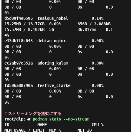
0B / 0B            0.00%       0B / 0B         
0B / 0B            0           0s          0.0
0%

d5d89f4e6596  zealous_nobel          0.14%       
15.25MB / 16.77GB  0.09%       656B / 2.086kB  
15.57MB / 8.192kB  56          36.817ms    0.1
4%

e33db7f8c043  debian-nginx           0.00%       
0B / 0B            0.00%       0B / 0B         
0B / 0B            0           0s          0.0
0%

ec2ab97e352a  adoring_kalam          0.00%       
0B / 0B            0.00%       0B / 0B         
0B / 0B            0           0s          0.0
0%

fd506a88790a  festive_clarke         0.00%       
0B / 0B            0.00%       0B / 0B         
0B / 0B            0           0s          0.0
0%

# ストリーミングを無効にする
root@dlp:~#
podman stats --no-stream
ID            NAME                   CPU %       
MEM USAGE / LIMIT  MEM %       NET IO          