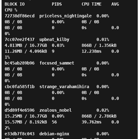
BLOCK IO           PIDS        CPU TIME    AVG 
CPU %

72738df86ecd  priceless_nightingale  0.00%       
0B / 0B            0.00%       0B / 0B         
0B / 0B            0           0s          0.0
0%

7cc07ee2f437  upbeat_kilby           0.01%       
4.813MB / 16.77GB  0.03%       866B / 1.356kB  
11.26MB / 4.096kB  9           12.238ms    0.0
1%

bc45ab289b96  focused_sammet         0.00%       
0B / 0B            0.00%       0B / 0B         
0B / 0B            0           0s          0.0
0%

cbc0fa585f1b  strange_varahamihira   0.00%       
0B / 0B            0.00%       0B / 0B         
0B / 0B            0           0s          0.0
0%

d5d89f4e6596  zealous_nobel          0.02%       
15.25MB / 16.77GB  0.09%       866B / 2.786kB  
15.57MB / 8.192kB  56          39.762ms    0.0
2%

e33db7f8c043  debian-nginx           0.00%       