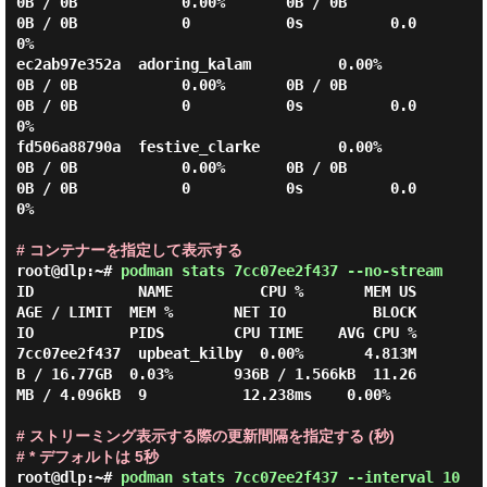
0B / 0B            0.00%       0B / 0B         
0B / 0B            0           0s          0.0
0%

ec2ab97e352a  adoring_kalam          0.00%       
0B / 0B            0.00%       0B / 0B         
0B / 0B            0           0s          0.0
0%

fd506a88790a  festive_clarke         0.00%       
0B / 0B            0.00%       0B / 0B         
0B / 0B            0           0s          0.0
0%

# コンテナーを指定して表示する
root@dlp:~#
podman stats 7cc07ee2f437 --no-stream
ID            NAME          CPU %       MEM US
AGE / LIMIT  MEM %       NET IO          BLOCK 
IO           PIDS        CPU TIME    AVG CPU %

7cc07ee2f437  upbeat_kilby  0.00%       4.813M
B / 16.77GB  0.03%       936B / 1.566kB  11.26
MB / 4.096kB  9           12.238ms    0.00%

# ストリーミング表示する際の更新間隔を指定する (秒)
# * デフォルトは 5秒
root@dlp:~#
podman stats 7cc07ee2f437 --interval 10