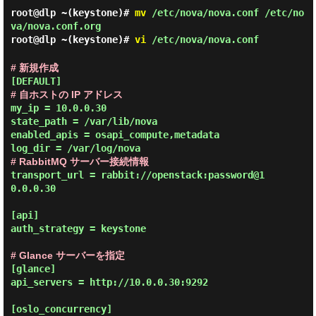
root@dlp ~(keystone)#
mv
/etc/nova/nova.conf /etc/no
va/nova.conf.org
root@dlp ~(keystone)#
vi
/etc/nova/nova.conf
# 新規作成
# 自ホストの IP アドレス
my_ip = 10.0.0.30

state_path = /var/lib/nova

enabled_apis = osapi_compute,metadata

# RabbitMQ サーバー接続情報
transport_url = rabbit://openstack:password@1
0.0.0.30

[api]

auth_strategy = keystone

# Glance サーバーを指定
[glance]

api_servers = http://10.0.0.30:9292

[oslo_concurrency]
