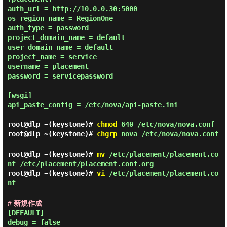
auth_url = http://10.0.0.30:5000

os_region_name = RegionOne

auth_type = password

project_domain_name = default

user_domain_name = default

project_name = service

username = placement

password = servicepassword

[wsgi]

api_paste_config = /etc/nova/api-paste.ini

root@dlp ~(keystone)#
chmod
640 /etc/nova/nova.conf
root@dlp ~(keystone)#
chgrp
nova /etc/nova/nova.conf
root@dlp ~(keystone)#
mv
/etc/placement/placement.co
nf /etc/placement/placement.conf.org
root@dlp ~(keystone)#
vi
/etc/placement/placement.co
nf
# 新規作成
[DEFAULT]

debug = false
