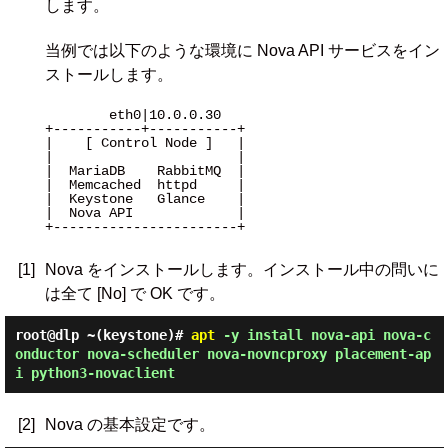
します。
当例では以下のような環境に Nova API サービスをイン
ストールします。
        eth0|10.0.0.30 

+-----------+-----------+

|    [ Control Node ]   |

|                       |

|  MariaDB    RabbitMQ  |

|  Memcached  httpd     |

|  Keystone   Glance    |

|  Nova API             |

+-----------------------+

[1]
Nova をインストールします。インストール中の問いに
は全て [No] で OK です。
root@dlp ~(keystone)#
apt
-y install nova-api nova-c
onductor nova-scheduler nova-novncproxy placement-ap
i python3-novaclient
[2]
Nova の基本設定です。