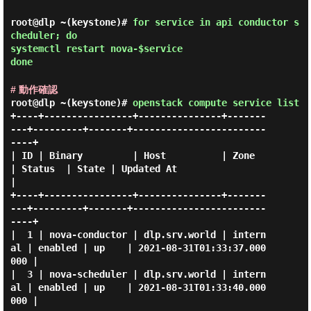
root@dlp ~(keystone)#
for service in api conductor s
cheduler; do
systemctl restart nova-$service
done
# 動作確認
root@dlp ~(keystone)#
openstack compute service list
+----+----------------+---------------+-------
---+---------+-------+------------------------
----+

| ID | Binary         | Host          | Zone     
| Status  | State | Updated At                 
|

+----+----------------+---------------+-------
---+---------+-------+------------------------
----+

|  1 | nova-conductor | dlp.srv.world | intern
al | enabled | up    | 2021-08-31T01:33:37.000
000 |

|  3 | nova-scheduler | dlp.srv.world | intern
al | enabled | up    | 2021-08-31T01:33:40.000
000 |
