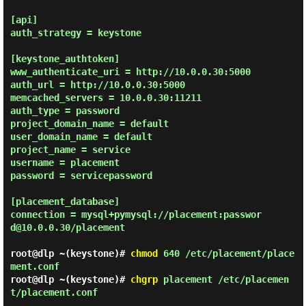
[api]

auth_strategy = keystone

[keystone_authtoken]

www_authenticate_uri = http://10.0.0.30:5000

auth_url = http://10.0.0.30:5000

memcached_servers = 10.0.0.30:11211

auth_type = password

project_domain_name = default

user_domain_name = default

project_name = service

username = placement

password = servicepassword

[placement_database]

connection = mysql+pymysql://placement:passwor
d@10.0.0.30/placement

root@dlp ~(keystone)#
chmod
640 /etc/placement/place
ment.conf
root@dlp ~(keystone)#
chgrp
placement /etc/placemen
t/placement.conf