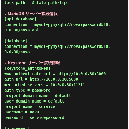
lock_path = $state_path/tmp

# MariaDB サーバー接続情報
[api_database]

connection = mysql+pymysql://nova:password@10.
0.0.30/nova_api

[database]

connection = mysql+pymysql://nova:password@10.
0.0.30/nova

# Keystone サーバー接続情報
[keystone_authtoken]

www_authenticate_uri = http://10.0.0.30:5000

auth_url = http://10.0.0.30:5000

memcached_servers = 10.0.0.30:11211

auth_type = password

project_domain_name = default

user_domain_name = default

project_name = service

username = nova

password = servicepassword

[placement]
