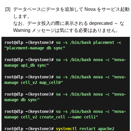
[3]
データベースにデータを追加して Nova をサービス起動
します。
なお、データ投入の際に表示される deprecated ～ な
Warning メッセージは気にする必要はありません。
root@dlp ~(keystone)#
su -s /bin/bash placement -c
"placement-manage db sync"
root@dlp ~(keystone)#
su -s /bin/bash nova -c "nova-
manage api_db sync"
root@dlp ~(keystone)#
su -s /bin/bash nova -c "nova-
manage cell_v2 map_cell0"
root@dlp ~(keystone)#
su -s /bin/bash nova -c "nova-
manage db sync"
root@dlp ~(keystone)#
su -s /bin/bash nova -c "nova-
manage cell_v2 create_cell --name cell1"
root@dlp ~(keystone)#
systemctl
restart apache2