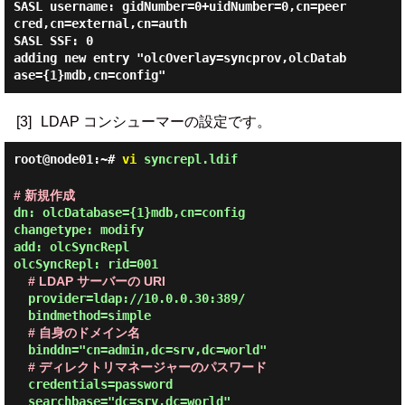
SASL username: gidNumber=0+uidNumber=0,cn=peer
cred,cn=external,cn=auth

SASL SSF: 0

adding new entry "olcOverlay=syncprov,olcDatab
[3]
LDAP コンシューマーの設定です。
root@node01:~#
vi
syncrepl.ldif
# 新規作成
dn: olcDatabase={1}mdb,cn=config

changetype: modify

add: olcSyncRepl

olcSyncRepl: rid=001

# LDAP サーバーの URI
  provider=ldap://10.0.0.30:389/

  bindmethod=simple

# 自身のドメイン名
  binddn="cn=admin,dc=srv,dc=world"

# ディレクトリマネージャーのパスワード
  credentials=password

  searchbase="dc=srv,dc=world"
