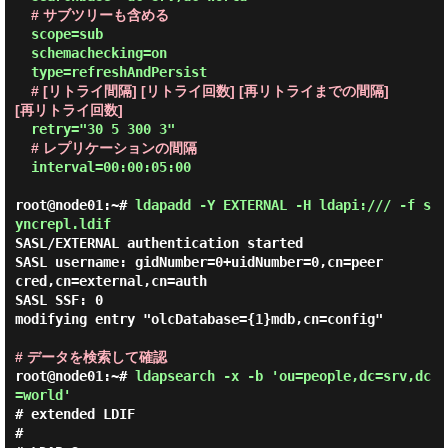
# サブツリーも含める
  scope=sub

  schemachecking=on

  type=refreshAndPersist

# [リトライ間隔] [リトライ回数] [再リトライまでの間隔] 
[再リトライ回数]
  retry="30 5 300 3"

# レプリケーションの間隔
  interval=00:00:05:00

root@node01:~#
ldapadd -Y EXTERNAL -H ldapi:/// -f s
yncrepl.ldif
SASL/EXTERNAL authentication started

SASL username: gidNumber=0+uidNumber=0,cn=peer
cred,cn=external,cn=auth

SASL SSF: 0

modifying entry "olcDatabase={1}mdb,cn=config"

# データを検索して確認
root@node01:~#
ldapsearch -x -b 'ou=people,dc=srv,dc
=world'
# extended LDIF

#
