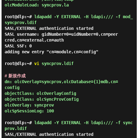
olcModuleLoad: syncprov.la

root@dlp:~#
ldapadd -Y EXTERNAL -H ldapi:/// -f mod_
syncprov.ldif
SASL/EXTERNAL authentication started

SASL username: gidNumber=0+uidNumber=0,cn=peer
cred,cn=external,cn=auth

SASL SSF: 0

adding new entry "cn=module,cn=config"

root@dlp:~#
vi
syncprov.ldif
# 新規作成
dn: olcOverlay=syncprov,olcDatabase={1}mdb,cn=
config

objectClass: olcOverlayConfig

objectClass: olcSyncProvConfig

olcOverlay: syncprov

olcSpSessionLog: 100

root@dlp:~#
ldapadd -Y EXTERNAL -H ldapi:/// -f sync
prov.ldif
SASL/EXTERNAL authentication started
