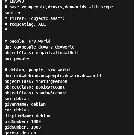
# LDAPv3

# base <ou=people,dc=srv,dc=world> with scope 
subtree

# filter: (objectclass=*)

# requesting: ALL

#

# people, srv.world

dn: ou=people,dc=srv,dc=world

objectClass: organizationalUnit

ou: people

# debian, people, srv.world

dn: uid=debian,ou=people,dc=srv,dc=world

objectClass: inetOrgPerson

objectClass: posixAccount

objectClass: shadowAccount

sn: debian

givenName: debian

cn: debian

displayName: debian

uidNumber: 1000

gidNumber: 1000

gecos: debian
