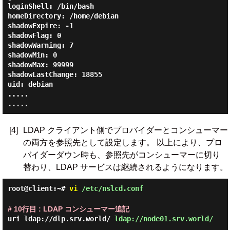
loginShell: /bin/bash

homeDirectory: /home/debian

shadowExpire: -1

shadowFlag: 0

shadowWarning: 7

shadowMin: 0

shadowMax: 99999

shadowLastChange: 18855

uid: debian

.....

[4]
LDAP クライアント側でプロバイダーとコンシューマー
の両方を参照先として設定します。 以上により、プロ
バイダーダウン時も、参照先がコンシューマーに切り
替わり、LDAP サービスは継続されるようになります。
root@client:~#
vi
/etc/nslcd.conf
# 10行目 : LDAP コンシューマー追記
uri ldap://dlp.srv.world/
ldap://node01.srv.world/