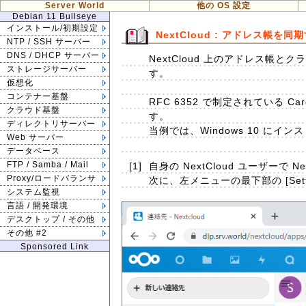
Server World
他の OS 設定
Debian 11 Bullseye
インストール/初期設定
NextCloud : アドレス帳を同
NTP / SSH サーバー
DNS / DHCP サーバー
NextCloud 上のアドレス
ストレージサーバー
す。
仮想化
コンテナー基盤
RFC 6352 で制定されている
クラウド基盤
す。
ディレクトリサーバー
当例では、Windows 10 にインス
Web サーバー
データベース
FTP / Samba / Mail
[1]
自身の NextCloud ユーザーで
Proxy/ロードバランサ
次に、左メニューの最下部の [Sett
システム監視
言語 / 開発環境
デスクトップ / その他
その他 #2
Sponsored Link