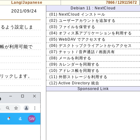
Lang/Japanese
7866 / 129115672
Debian 11 : NextCloud
2021/09/24
(01) NextCloud インストール
(02) ユーザーアカウントを追加する
きるよう設定しま
(03) ファイルを保管する
(04) オフィス系アプリケーションを利用する
(05) WebDAV でアクセスする
(06) デスクトップクライアントからアクセス
レス帳が利用可能で
(07) チャット / 音声通話 / 画面共有
(08) メールを利用する
(09) カレンダーを同期する
(10) アドレス帳を同期する
をクリックします。
(11) 外部ストレージを利用する
(12) Active Directory 統合
Sponsored Link