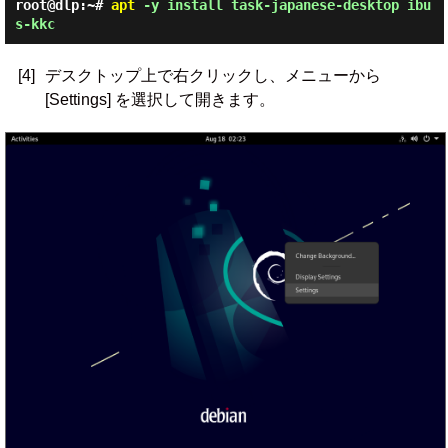
root@dlp:~#
apt
-y install task-japanese-desktop ibu
s-kkc
[4]
デスクトップ上で右クリックし、メニューから
[Settings] を選択して開きます。