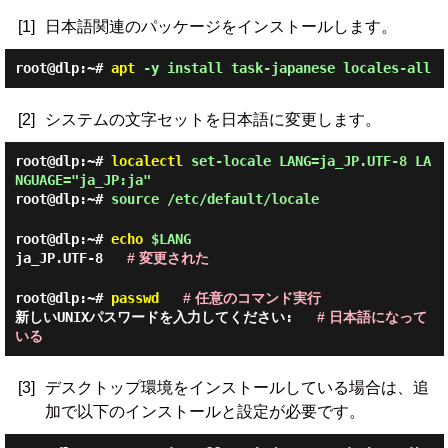
[1]
日本語関連のパッケージをインストールします。
root@dlp:~#
apt
-y install task-japanese locales-all
[2]
システムの文字セットを日本語に変更します。
root@dlp:~#
localectl
set-locale LANG=ja_JP.UTF-8 LA
NGUAGE="ja_JP:ja"
root@dlp:~#
source /etc/default/locale
root@dlp:~#
echo
$LANG
ja_JP.UTF-8
# 変更された
root@dlp:~#
passwd
# 任意のコマンド実行
新しいUNIXパスワードを入力してください:
# 日本語になって
いる
[3]
デスクトップ環境をインストールしている場合は、追
加で以下のインストールと設定が必要です。