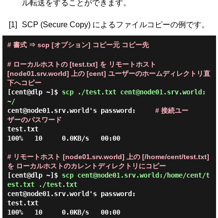
ル転送をすることができます。
[1]
SCP (Secure Copy) によるファイルコピーの例です。
# 書式 ⇒ scp [オプション] コピー元 コピー先
# ローカルホストの [test.txt] を リモートホスト
[node01.srv.world] 上の [cent] ユーザーのホームディレクトリ直
下へコピー
[cent@dlp ~]$
scp ./test.txt cent@node01.srv.world:
~/
cent@node01.srv.world's password:     
# 接続ユー
ザーのパスワード
test.txt                                      
100%   10     0.0KB/s   00:00

# リモートホスト [node01.srv.world] 上の [/home/cent/test.txt]
を ローカルホストのカレントディレクトリにコピー
[cent@dlp ~]$
scp cent@node01.srv.world:/home/cent/t
est.txt ./test.txt
cent@node01.srv.world's password:

test.txt                                      