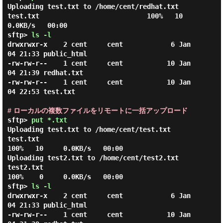
Uploading test.txt to /home/cent/redhat.txt

test.txt                           100%   10     
0.0KB/s   00:00

sftp> 
ls -l
drwxrwxr-x    2 cent     cent            6 Jan 
04 21:33 public_html

-rw-rw-r--    1 cent     cent           10 Jan 
04 21:39 redhat.txt

-rw-rw-r--    1 cent     cent           10 Jan 
04 22:53 test.txt

# ローカルの複数ファイルをリモートに一括アップロード
sftp> 
put *.txt
Uploading test.txt to /home/cent/test.txt

test.txt                                           
100%   10     0.0KB/s   00:00

Uploading test2.txt to /home/cent/test2.txt

test2.txt                                          
100%    0     0.0KB/s   00:00

sftp> 
ls -l
drwxrwxr-x    2 cent     cent            6 Jan 
04 21:33 public_html

-rw-rw-r--    1 cent     cent           10 Jan 