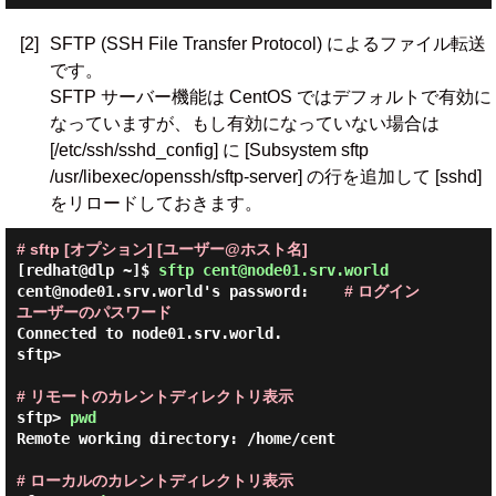
[2]
SFTP (SSH File Transfer Protocol) によるファイル転送
です。
SFTP サーバー機能は CentOS ではデフォルトで有効に
なっていますが、もし有効になっていない場合は
[/etc/ssh/sshd_config] に [Subsystem sftp
/usr/libexec/openssh/sftp-server] の行を追加して [sshd]
をリロードしておきます。
# sftp [オプション] [ユーザー@ホスト名]
[redhat@dlp ~]$
sftp cent@node01.srv.world
cent@node01.srv.world's password:    
# ログイン
ユーザーのパスワード
Connected to node01.srv.world.

sftp>

# リモートのカレントディレクトリ表示
sftp> 
pwd
Remote working directory: /home/cent

# ローカルのカレントディレクトリ表示