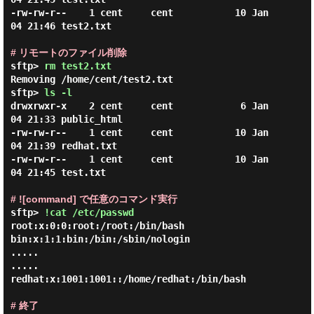
-rw-rw-r--    1 cent     cent           10 Jan 
04 21:46 test2.txt

# リモートのファイル削除
sftp> 
rm test2.txt
Removing /home/cent/test2.txt

sftp> 
ls -l
drwxrwxr-x    2 cent     cent            6 Jan 
04 21:33 public_html

-rw-rw-r--    1 cent     cent           10 Jan 
04 21:39 redhat.txt

-rw-rw-r--    1 cent     cent           10 Jan 
04 21:45 test.txt

# ![command] で任意のコマンド実行
sftp> 
!cat /etc/passwd
root:x:0:0:root:/root:/bin/bash

bin:x:1:1:bin:/bin:/sbin/nologin

.....

.....

redhat:x:1001:1001::/home/redhat:/bin/bash

# 終了