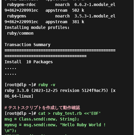
 rubygem-rdoc        noarch  6.6.2-1.module_el
9+862+220991ec   appstream  502 k

 rubygems            noarch  3.5.3-1.module_el
9+862+220991ec   appstream  381 k

Installing module profiles:

 ruby/common

Transaction Summary

==============================================
==================================

Install  10 Packages

.....

.....

[root@dlp ~]#
ruby -v
ruby 3.3.0 (2023-12-25 revision 5124f9ac75) [x
86_64-linux]

# テストスクリプトを作成して動作確認
[root@dlp ~]# 
cat > ruby_test.rb <<'EOF' 

msg = Class.send(:new, String);

mymsg = msg.send(:new, "Hello Ruby World !
\n");
