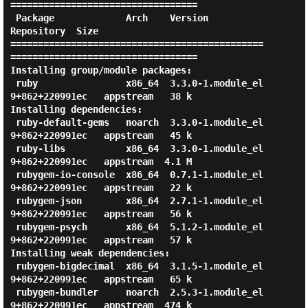
==================================

 Package             Arch    Version                           
Repository  Size

==============================================
==================================

Installing group/module packages:

 ruby                x86_64  3.3.0-1.module_el
9+862+220991ec   appstream   38 k

Installing dependencies:

 ruby-default-gems   noarch  3.3.0-1.module_el
9+862+220991ec   appstream   45 k

 ruby-libs           x86_64  3.3.0-1.module_el
9+862+220991ec   appstream  4.1 M

 rubygem-io-console  x86_64  0.7.1-1.module_el
9+862+220991ec   appstream   22 k

 rubygem-json        x86_64  2.7.1-1.module_el
9+862+220991ec   appstream   56 k

 rubygem-psych       x86_64  5.1.2-1.module_el
9+862+220991ec   appstream   57 k

Installing weak dependencies:

 rubygem-bigdecimal  x86_64  3.1.5-1.module_el
9+862+220991ec   appstream   65 k

 rubygem-bundler     noarch  2.5.3-1.module_el
9+862+220991ec   appstream  474 k
