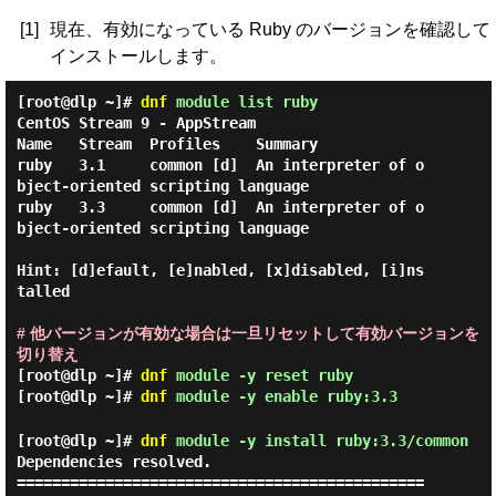
[1]
現在、有効になっている Ruby のバージョンを確認して
インストールします。
[root@dlp ~]#
dnf
module list ruby
CentOS Stream 9 - AppStream

Name   Stream  Profiles    Summary

ruby   3.1     common [d]  An interpreter of o
bject-oriented scripting language

ruby   3.3     common [d]  An interpreter of o
bject-oriented scripting language

Hint: [d]efault, [e]nabled, [x]disabled, [i]ns
talled

# 他バージョンが有効な場合は一旦リセットして有効バージョンを
切り替え
[root@dlp ~]#
dnf
module -y reset ruby
[root@dlp ~]#
dnf
module -y enable ruby:3.3
[root@dlp ~]#
dnf
module -y install ruby:3.3/common
Dependencies resolved.

==============================================