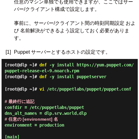
任意のマシン単独でも使用できますが、ここではサー
バー/クライアント構成で設定します。
事前に、サーバー/クライアント間の時刻同期設定 およ
び 名前解決ができるよう設定しておく必要がありま
す。
[1]
Puppet サーバーとするホストの設定です。
[root@dlp ~]#
dnf
-y install https://yum.puppet.com/
puppet-release-el-9.noarch.rpm
[root@dlp ~]#
dnf
-y install puppetserver
[root@dlp ~]#
vi
/etc/puppetlabs/puppet/puppet.conf
# 最終行に追記
confdir = /etc/puppetlabs/puppet

# 任意の [environment] 名
environment = production

[main]
