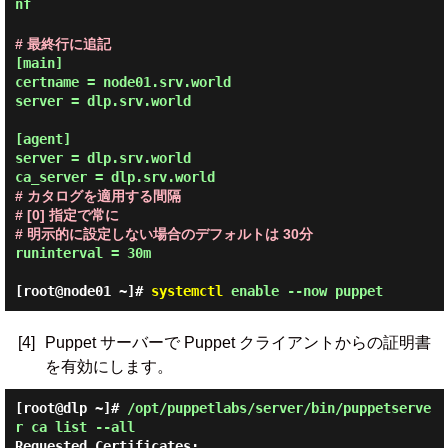
nf
# 最終行に追記
[main]

certname = node01.srv.world

server = dlp.srv.world

[agent]

server = dlp.srv.world

# カタログを適用する間隔

# [0] 指定で常に

# 明示的に設定しない場合のデフォルトは 30分
runinterval = 30m

[root@node01 ~]#
systemctl
enable --now puppet
[4]
Puppet サーバーで Puppet クライアントからの証明書
を有効にします。
[root@dlp ~]#
/opt/puppetlabs/server/bin/puppetserve
r ca list --all
Requested Certificates:
