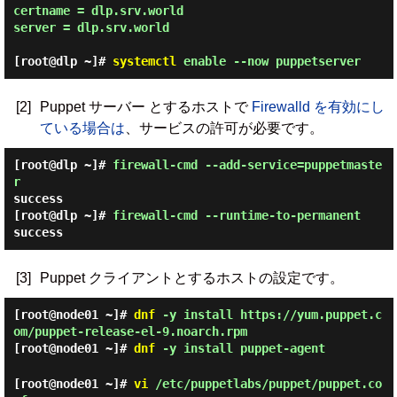
certname = dlp.srv.world

server = dlp.srv.world

[root@dlp ~]#
systemctl
enable --now puppetserver
[2]
Puppet サーバー とするホストで
Firewalld を有効にし
ている場合は
、サービスの許可が必要です。
[root@dlp ~]#
firewall-cmd --add-service=puppetmaste
r
success
[root@dlp ~]#
firewall-cmd --runtime-to-permanent
success
[3]
Puppet クライアントとするホストの設定です。
[root@node01 ~]#
dnf
-y install https://yum.puppet.c
om/puppet-release-el-9.noarch.rpm
[root@node01 ~]#
dnf
-y install puppet-agent
[root@node01 ~]#
vi
/etc/puppetlabs/puppet/puppet.co