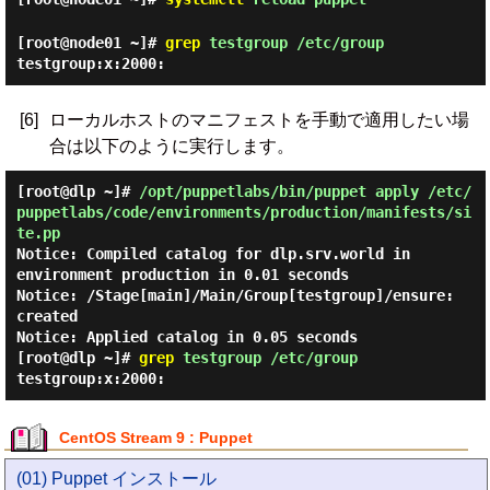
[root@node01 ~]#
grep
testgroup /etc/group
testgroup:x:2000:
[6]
ローカルホストのマニフェストを手動で適用したい場
合は以下のように実行します。
[root@dlp ~]#
/opt/puppetlabs/bin/puppet apply /etc/
puppetlabs/code/environments/production/manifests/si
te.pp
Notice: Compiled catalog for dlp.srv.world in
environment production in 0.01 seconds
Notice: /Stage[main]/Main/Group[testgroup]/ensure:
created
Notice: Applied catalog in 0.05 seconds
[root@dlp ~]#
grep
testgroup /etc/group
testgroup:x:2000:
CentOS Stream 9 : Puppet
(01) Puppet インストール