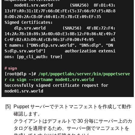
    node01.srv.world       (SHA256)  8F:D1:43:
13:FF:A9:31:1E:7F:66:DE:FE:C5:37:66:97:F5:AB:8
8:DD:20:2A:CB:DF:60:01:7E:7B:CE:09:EF:35

Signed Certificates:

    dlp.srv.world       (SHA256)  4F:BE:72:F4:
14:2A:7B:10:89:3A:0D:6D:E3:8B:12:F0:86:AE:49:7
C:4F:B2:A3:D9:AE:CB:96:1F:F0:D0:F4:95       al
t names: ["DNS:dlp.srv.world", "DNS:dlp", "DN
S:dlp.srv.world"]        authorization extensi
ons: [pp_cli_auth: true]

# sign
[root@dlp ~]#
/opt/puppetlabs/server/bin/puppetserve
r ca sign --certname node01.srv.world
Successfully signed certificate request for
node01.srv.world
[5]
Puppet サーバーでテストマニフェストを作成して動作
確認します。
クライアントはデフォルトで 30 分毎にサーバー上のカ
タログを適用するため、サーバー側でマニフェストを