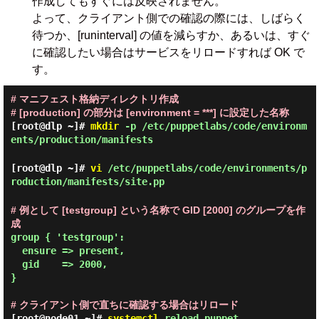
作成してもすぐには反映されません。
よって、クライアント側での確認の際には、しばらく
待つか、[runinterval] の値を減らすか、あるいは、すぐ
に確認したい場合はサービスをリロードすれば OK で
す。
# マニフェスト格納ディレクトリ作成
# [production] の部分は [environment = ***] に設定した名称
[root@dlp ~]#
mkdir
-p /etc/puppetlabs/code/environm
ents/production/manifests
[root@dlp ~]#
vi
/etc/puppetlabs/code/environments/p
roduction/manifests/site.pp
# 例として [testgroup] という名称で GID [2000] のグループを作
成
group { 'testgroup':

  ensure => present,

  gid    => 2000,

}

# クライアント側で直ちに確認する場合はリロード
[root@node01 ~]#
systemctl
reload puppet