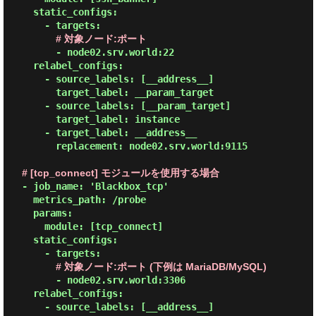
    static_configs:

      - targets:

# 対象ノード:ポート
        - node02.srv.world:22

    relabel_configs:

      - source_labels: [__address__]

        target_label: __param_target

      - source_labels: [__param_target]

        target_label: instance

      - target_label: __address__

        replacement: node02.srv.world:9115

# [tcp_connect] モジュールを使用する場合
  - job_name: 'Blackbox_tcp'

    metrics_path: /probe

    params:

      module: [tcp_connect]

    static_configs:

      - targets:

# 対象ノード:ポート (下例は MariaDB/MySQL)
        - node02.srv.world:3306

    relabel_configs:

      - source_labels: [__address__]
