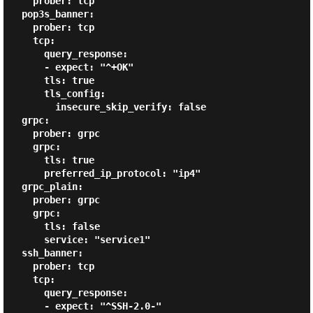
    prober: tcp

  pop3s_banner:

    prober: tcp

    tcp:

      query_response:

      - expect: "^+OK"

      tls: true

      tls_config:

        insecure_skip_verify: false

  grpc:

    prober: grpc

    grpc:

      tls: true

      preferred_ip_protocol: "ip4"

  grpc_plain:

    prober: grpc

    grpc:

      tls: false

      service: "service1"

  ssh_banner:

    prober: tcp

    tcp:

      query_response:

      - expect: "^SSH-2.0-"
