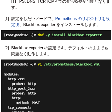
HTTPS, DNS, TCP, ICMP での死活監視が可能となりま
す。
[1]
設定をしたいノードで、
Prometheus のリポジトリを設
定後
、Blackbox exporter をインストールします。
[root@node02 ~]#
dnf
-y install blackbox_exporter
[2]
Blackbox exporter の設定です。デフォルトのままでも
問題なく動作します。
[root@node02 ~]#
vi
/etc/prometheus/blackbox.yml
modules:

  http_2xx:

    prober: http

  http_post_2xx:

    prober: http

    http:

      method: POST

  tcp_connect:
