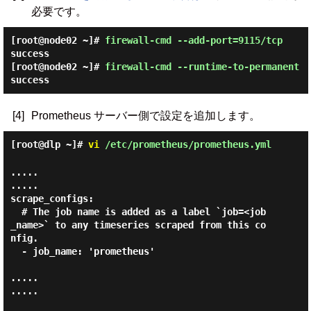
必要です。
[root@node02 ~]#
firewall-cmd --add-port=9115/tcp
success
[root@node02 ~]#
firewall-cmd --runtime-to-permanent
success
[4]
Prometheus サーバー側で設定を追加します。
[root@dlp ~]#
vi
/etc/prometheus/prometheus.yml
.....

.....

scrape_configs:

  # The job name is added as a label `job=<job
_name>` to any timeseries scraped from this co
nfig.

  - job_name: 'prometheus'

.....

.....
