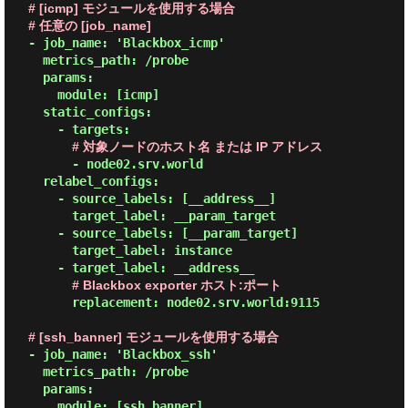
# [icmp] モジュールを使用する場合
# 任意の [job_name]
  - job_name: 'Blackbox_icmp'

    metrics_path: /probe

    params:

      module: [icmp]

    static_configs:

      - targets:

# 対象ノードのホスト名 または IP アドレス
        - node02.srv.world

    relabel_configs:

      - source_labels: [__address__]

        target_label: __param_target

      - source_labels: [__param_target]

        target_label: instance

      - target_label: __address__

# Blackbox exporter ホスト:ポート
        replacement: node02.srv.world:9115

# [ssh_banner] モジュールを使用する場合
  - job_name: 'Blackbox_ssh'

    metrics_path: /probe

    params:

      module: [ssh_banner]
