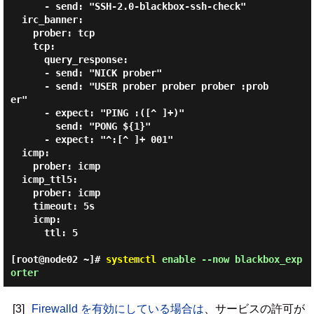
      - send: "SSH-2.0-blackbox-ssh-check"

  irc_banner:

    prober: tcp

    tcp:

      query_response:

      - send: "NICK prober"

      - send: "USER prober prober prober :prob
er"

      - expect: "PING :([^ ]+)"

        send: "PONG ${1}"

      - expect: "^:[^ ]+ 001"

  icmp:

    prober: icmp

  icmp_ttl5:

    prober: icmp

    timeout: 5s

    icmp:

      ttl: 5

[root@node02 ~]#
systemctl
enable --now blackbox_exp
orter
[3]
Firewalld を有効にしている場合は
、サービスの許可が