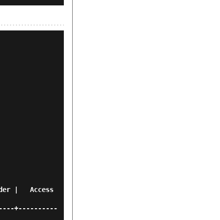
----+----------