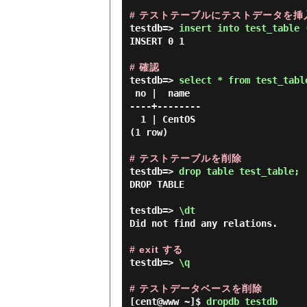
# テストテーブルにテストデータを挿
testdb=> 
insert into test_table 
INSERT 0 1

# 確認
testdb=> 
select * from test_tabl
 no |  name

----+--------

  1 | CentOS

(1 row)

# テストテーブルを削除
testdb=> 
drop table test_table; 
DROP TABLE

testdb=> 
\dt 
Did not find any relations.

# exit する
testdb=> 
\q 
# テストデータベースを削除
[cent@www ~]$
dropdb testdb