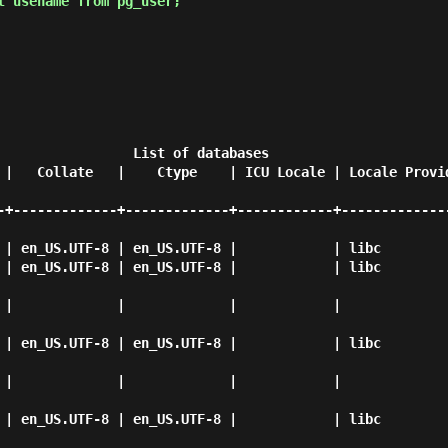
t usename from pg_user;"
     List of databases

-+-------------+-------------+------------+-------------