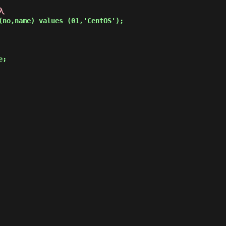
入
(no,name) values (01,'CentOS'); 
e; 