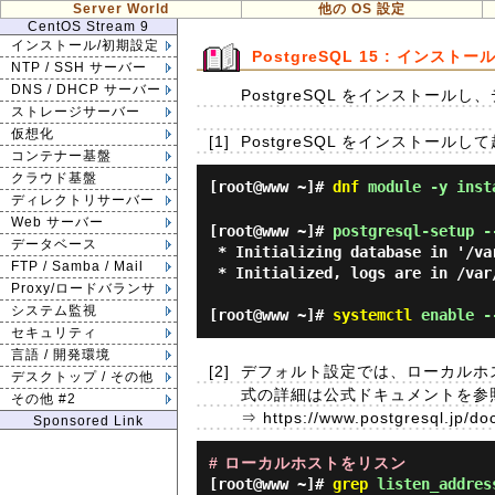
Server World
他の OS 設定
CentOS Stream 9
インストール/初期設定
PostgreSQL 15 : インストー
NTP / SSH サーバー
DNS / DHCP サーバー
PostgreSQL をインストー
ストレージサーバー
仮想化
[1]
PostgreSQL をインストール
コンテナー基盤
クラウド基盤
[root@www ~]#
dnf
module -y inst
ディレクトリサーバー
Web サーバー
[root@www ~]#
postgresql-setup -
データベース
 * Initializing database in '/var/lib/pgsql/data'

FTP / Samba / Mail
 * Initialized, logs are in /var/lib/pgsql/initdb_postgresql.log

Proxy/ロードバランサ
システム監視
[root@www ~]#
systemctl
enable -
セキュリティ
言語 / 開発環境
[2]
デフォルト設定では、ローカルホスト
デスクトップ / その他
式の詳細は公式ドキュメントを参
その他 #2
⇒ https://www.postgresql.jp/do
Sponsored Link
# ローカルホストをリスン
[root@www ~]#
grep
listen_address