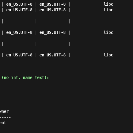
 (no int, name text); 
----
