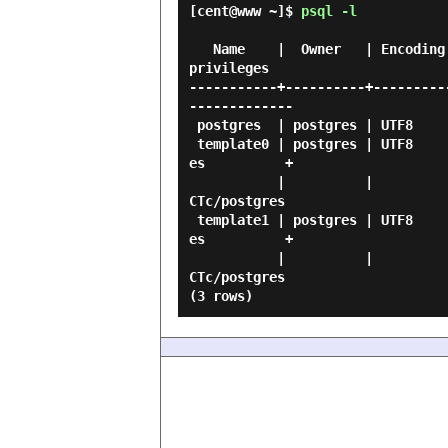
[cent@www ~]$
psql -l
                                            
   Name    |  Owner   | Encoding |   Collate   |    Ctype    | ICU Locale | Locale Provider |   Access 
privileges

-----------+----------+---------
-------------

 postgres  | postgres | UTF8     | en_US.UTF-8 | en_US.UTF-8 |            | libc            |

 template0 | postgres | UTF8     | en_US.UTF-8 | en_US.UTF-8 |            | libc            | =c/postgr
es          +

           |          |          |             |             |            |                 | postgres=
CTc/postgres

 template1 | postgres | UTF8     | en_US.UTF-8 | en_US.UTF-8 |            | libc            | =c/postgr
es          +

           |          |          |             |             |            |                 | postgres=
CTc/postgres
