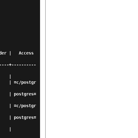
----+----------