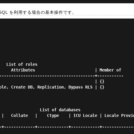
reSQL を利用する場合の基本操作です。
les

----------------------------------------+-----------

     List of databases

-+-------------+-------------+------------+-------------