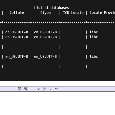
     List of databases

-+-------------+-------------+------------+-------------
関連コンテンツ