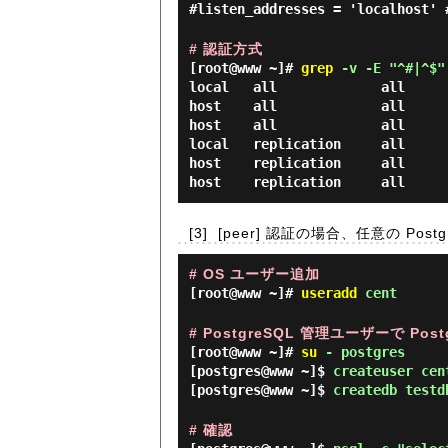
#listen_addresses = 'localhost' 
# 認証方式
[root@www ~]#
grep
-v -E "^#|^$" 
local   all             all     
host    all             all     
host    all             all     
local   replication     all     
host    replication     all     
[3]
[peer] 認証の場合、任意の P
# OS ユーザー追加
[root@www ~]#
useradd
cent
# PostgreSQL 管理ユーザーで P
[root@www ~]#
su
- postgres
[postgres@www ~]$
createuser cen
[postgres@www ~]$
createdb testd
# 確認