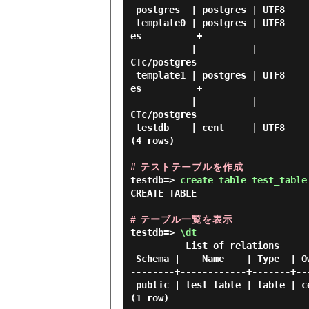
 postgres  | postgres | UTF8     | en_US.UTF-8 | en_US.UTF-8 |            | libc            |

 template0 | postgres | UTF8     | en_US.UTF-8 | en_US.UTF-8 |            | libc            | =c/postgr
es          +

           |          |          |             |             |            |                 | postgres=
CTc/postgres

 template1 | postgres | UTF8     | en_US.UTF-8 | en_US.UTF-8 |            | libc            | =c/postgr
es          +

           |          |          |             |             |            |                 | postgres=
CTc/postgres

 testdb    | cent     | UTF8     | en_US.UTF-8 | en_US.UTF-8 |            | libc            |

(4 rows)

# テストテーブルを作成
testdb=> 
create table test_table
CREATE TABLE

# テーブル一覧を表示
testdb=> 
\dt 
          List of relations

 Schema |    Name    | Type  | Owner

--------+------------+-------+---
 public | test_table | table | cent

(1 row)
