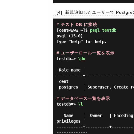
[4]
新規追加したユーザーで Postg
# テスト DB に接続
[cent@www ~]$
psql testdb
psql (15.0)

Type "help" for help.

# ユーザーロール一覧を表示
testdb=> 
\du
                                   List of ro
 Role name |                         Attributes                         | Member of

-----------+--------------------
 cent      |                                                            | {}

 postgres  | Superuser, Create role, Create DB, Replication, Bypass RLS | {}

# データベース一覧を表示
testdb=> 
\l
                                            
   Name    |  Owner   | Encoding |   Collate   |    Ctype    | ICU Locale | Locale Provider |   Access 
privileges

-----------+----------+---------
-------------
