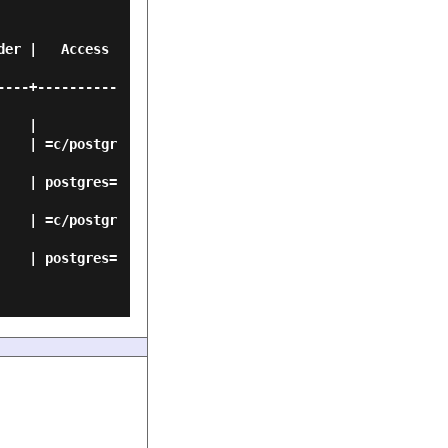
----+----------