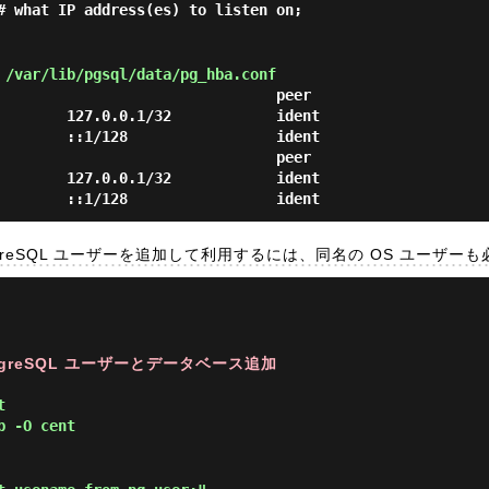
# what IP address(es) to listen on;
/var/lib/pgsql/data/pg_hba.conf
                                peer

        127.0.0.1/32            ident

        ::1/128                 ident

                                peer

        127.0.0.1/32            ident

ostgreSQL ユーザーを追加して利用するには、同名の OS ユーザ
ostgreSQL ユーザーとデータベース追加
t
b -O cent