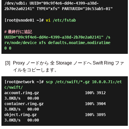
/dev/sdb1: UUID="09c9f4e6-dd4e-4399-a38d-
2b70e2a02141" TYPE="xfs" PARTUUID="10c53ab5-01"
[root@snode01 ~]#
vi
/etc/fstab
# 最終行に追記
UUID="09c9f4e6-dd4e-4399-a38d-2b70e2a02141" /s
rv/node/device xfs defaults,noatime,nodiratime 
[3]
Proxy ノードから 全 Storage ノードへ Swift Ring ファ
イルをコピーします。
[root@network ~]#
scp /etc/swift/*.gz 10.0.0.71:/et
c/swift/
account.ring.gz                    100% 3912     
3.8KB/s   00:00

container.ring.gz                  100% 3904     
3.8KB/s   00:00

object.ring.gz                     100% 3895     