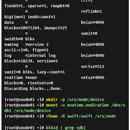
         =                       crc=1        
finobt=1, sparse=1, rmapbt=0

         =                       reflink=1    
bigtime=1 inobtcount=1

data     =                       bsize=4096   
blocks=20971264, imaxpct=25

         =                       sunit=0      
swidth=0 blks

naming   =version 2              bsize=4096   
ascii-ci=0, ftype=1

log      =internal log           bsize=4096   
blocks=10239, version=2

         =                       sectsz=512   
sunit=0 blks, lazy-count=1

realtime =none                   extsz=4096   
blocks=0, rtextents=0

Discarding blocks...Done.

[root@snode01 ~]#
mkdir
-p /srv/node/device
[root@snode01 ~]#
mount
-o noatime,nodiratime /dev/s
db1 /srv/node/device
[root@snode01 ~]#
chown
-R swift:swift /srv/node
[root@snode01 ~]#
blkid | grep sdb1