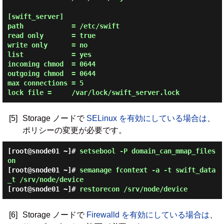
[swift_server]

path            = /etc/swift

read only       = true

write only      = no

list            = yes

incoming chmod  = 0644

outgoing chmod  = 0644

max connections = 5

[5]
Storage ノードで
SELinux を有効にしている場合は
、
ポリシーの変更が必要です。
[root@snode01 ~]#
setsebool -P domain_can_mmap_files
on
[root@snode01 ~]#
semanage fcontext -a -t swift_data
_t /srv/node/device
[root@snode01 ~]#
restorecon /srv/node/device
[6]
Storage ノードで
Firewalld を有効にしている場合は
、