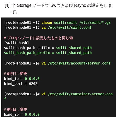
[4]
全 Storage ノードで Swift および Rsync の設定をしま
す。
[root@snode01 ~]#
chown
swift:swift /etc/swift/*.gz
[root@snode01 ~]#
vi
/etc/swift/swift.conf
# プロキシノードに設定したものと同じ値
[swift-hash]
swift_hash_path_suffix =
swift_shared_path
swift_hash_path_prefix = swift_shared_path
[root@snode01 ~]#
vi
/etc/swift/account-server.conf
# 6行目 : 変更
bind_ip =
0.0.0.0
bind_port = 6202
[root@snode01 ~]#
vi
/etc/swift/container-server.con
f
# 6行目 : 変更
bind_ip =
0.0.0.0