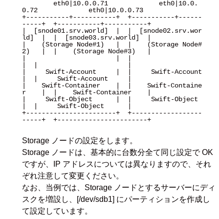
        eth0|10.0.0.71             eth0|10.0.
0.72             eth0|10.0.0.73

+-----------+-----------+  +-----------+------
-----+  +-----------+-----------+

|  [snode01.srv.world]  |  |  [snode02.srv.wor
ld]  |  |  [snode03.srv.world]  |

|    (Storage Node#1)   |  |    (Storage Node#
2)   |  |    (Storage Node#3)   |

|                       |  |                       
|  |                       |

|     Swift-Account     |  |     Swift-Account     
|  |     Swift-Account     |

|    Swift-Container    |  |    Swift-Containe
r    |  |    Swift-Container    |

|     Swift-Object      |  |     Swift-Object      
|  |     Swift-Object      |

+-----------------------+  +------------------
-----+  +-----------------------+

Storage ノードの設定をします。
Storage ノードは、基本的に台数分全て同じ設定で OK
ですが、IP アドレスについては異なりますので、それ
ぞれ注意して変更ください。
なお、当例では、Storage ノードとするサーバーにディ
スクを増設し、[/dev/sdb1] にパーティションを作成し
て設定しています。