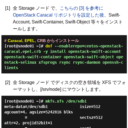
[1]
全 Storage ノード で、
こちらの [3] を参考に
OpenStack Caracal リポジトリを設定した後
、Swift-
Account, Swift-Container, Swift-Object 等々をインスト
ールします。
#
Caracal
,
EPEL
, CRB からインストール
[root@snode01 ~]#
dnf
--enablerepo=centos-openstack-
caracal,epel,crb -y install openstack-swift-account
openstack-swift-container openstack-swift-object ope
nstack-selinux xfsprogs rsync rsync-daemon openssh-c
lients
[2]
全 Storage ノード でディスクの空き領域を XFS でフォ
ーマットし、[/srv/node] にマウントします。
[root@snode01 ~]#
mkfs.xfs /dev/sdb1
meta-data=/dev/sdb1              isize=512    
agcount=4, agsize=5242816 blks

         =                       sectsz=512   
attr=2, projid32bit=1
