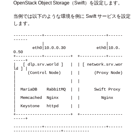
OpenStack Object Storage（Swift）を設定します。
当例では以下のような環境を例に Swift サービスを設定
します。
------------+--------------------------+------
------

            |                          |

        eth0|10.0.0.30             eth0|10.0.
0.50

+-----------+-----------+  +-----------+------
-----+

|   [ dlp.srv.world ]   |  | [ network.srv.wor
ld ] |

|     (Control Node)    |  |      (Proxy Node)     
|

|                       |  |                       
|

|  MariaDB    RabbitMQ  |  |      Swift Proxy      
|

|  Memcached  Nginx     |  |         Nginx         
|

|  Keystone   httpd     |  |                       
|

+-----------------------+  +------------------
-----+

------------+--------------------------+------
--------------------+-----------
