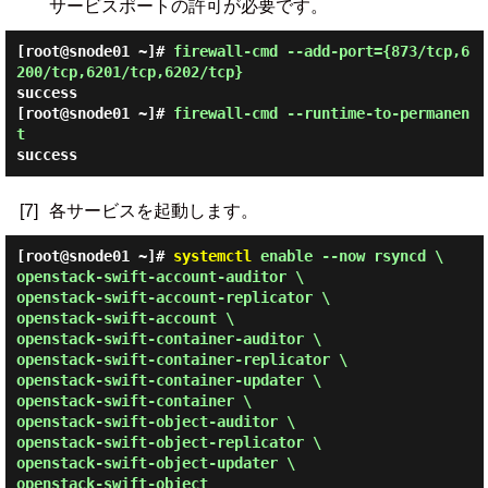
サービスポートの許可が必要です。
[root@snode01 ~]#
firewall-cmd --add-port={873/tcp,6
200/tcp,6201/tcp,6202/tcp}
success
[root@snode01 ~]#
firewall-cmd --runtime-to-permanen
t
success
[7]
各サービスを起動します。
[root@snode01 ~]#
systemctl
enable --now rsyncd \
openstack-swift-account-auditor \
openstack-swift-account-replicator \
openstack-swift-account \
openstack-swift-container-auditor \
openstack-swift-container-replicator \
openstack-swift-container-updater \
openstack-swift-container \
openstack-swift-object-auditor \
openstack-swift-object-replicator \
openstack-swift-object-updater \
openstack-swift-object