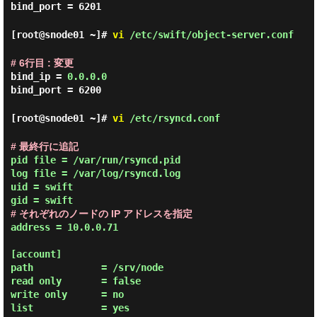
bind_port = 6201
[root@snode01 ~]#
vi
/etc/swift/object-server.conf
# 6行目 : 変更
bind_ip =
0.0.0.0
bind_port = 6200
[root@snode01 ~]#
vi
/etc/rsyncd.conf
# 最終行に追記
pid file = /var/run/rsyncd.pid

log file = /var/log/rsyncd.log

uid = swift

# それぞれのノードの IP アドレスを指定
address = 10.0.0.71

[account]

path            = /srv/node

read only       = false

write only      = no

list            = yes
