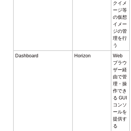
クイメ
ージ等
の仮想
イメー
ジの管
理を行
う
Dashboard
Horizon
Web
ブラウ
ザー経
由で管
理・操
作でき
る GUI
コンソ
ールを
提供す
る