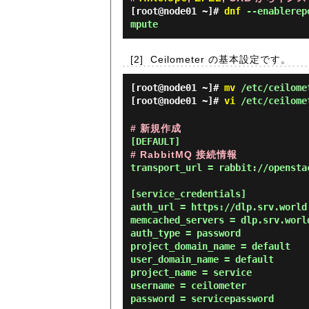
[root@node01 ~]#
dnf
--enablerepo
mpute
[2]
Ceilometer の基本設定です。
[root@node01 ~]#
mv
/etc/ceilomet
[root@node01 ~]#
vi
/etc/ceilome
# 新規作成
# RabbitMQ 接続情報
transport_url = rabbit://opensta
[service_credentials]

auth_url = https://dlp.srv.world:
memcached_servers = dlp.srv.world
auth_type = password

project_domain_name = default

user_domain_name = default

project_name = service

username = ceilometer

password = servicepassword
