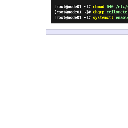
[root@node01 ~]#
chmod
640 /etc/c
[root@node01 ~]#
chgrp
ceilometer
[root@node01 ~]#
systemctl
enable