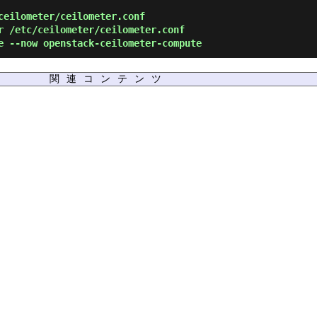
eilometer/ceilometer.conf
 /etc/ceilometer/ceilometer.conf
 --now openstack-ceilometer-compute
関連コンテンツ