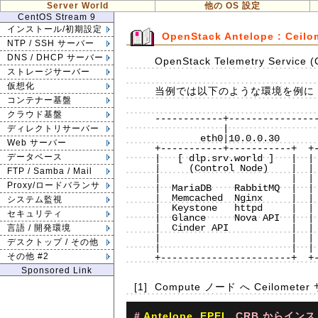
Server World
他の OS 設定
CentOS Stream 9
インストール/初期設定
OpenStack Antelope : Cei
NTP / SSH サーバー
DNS / DHCP サーバー
OpenStack Telemetry Serv
ストレージサーバー
仮想化
当例では以下のような環境を例に C
コンテナー基盤
クラウド基盤
------------+----------------
            |                          |                          |

ディレクトリサーバー
        eth0|10.0.0.30             eth0|10.0.0.50             eth0|10.0.0.51

Web サーバー
+-----------+-----------+  +-
データベース
|   [ dlp.srv.world ]   |  | 
|     (Control Node)    |  | 
FTP / Samba / Mail
|                       |  | 
Proxy/ロードバランサ
|  MariaDB    RabbitMQ  |  | 
|  Memcached  Nginx     |  | 
システム監視
|  Keystone   httpd     |  | 
セキュリティ
|  Glance     Nova API  |  | 
|  Cinder API           |  | 
言語 / 開発環境
|                       |  | 
デスクトップ / その他
|                       |  | 
その他 #2
+-----------------------+  +-
Sponsored Link
[1]
Compute ノード へ Ceilom
#
Antelope
,
EPEL
, CRB からイン