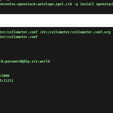
=centos-openstack-antelope,epel,crb -y install openstac
er/ceilometer.conf /etc/ceilometer/ceilometer.conf.org
ter/ceilometer.conf
ck:password@dlp.srv.world

5000

:11211
