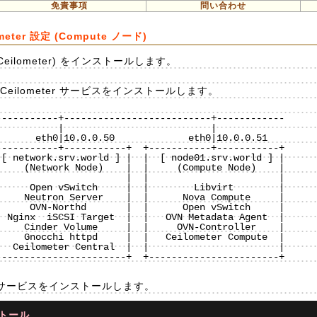
免責事項
問い合わせ
lometer 設定 (Compute ノード)
ice (Ceilometer) をインストールします。
eilometer サービスをインストールします。
----------+--------------------------+------------

----------+-----------+  +-----------+-----------+

[ network.srv.world ] |  |  [ node01.srv.world ] |

    (Network Node)    |  |     (Compute Node)    |

                      |  |                       |

     Open vSwitch     |  |        Libvirt        |

    Neutron Server    |  |      Nova Compute     |

     OVN-Northd       |  |      Open vSwitch     |

 Nginx  iSCSI Target  |  |   OVN Metadata Agent  |

    Cinder Volume     |  |     OVN-Controller    |

    Gnocchi httpd     |  |   Ceilometer Compute  |

  Ceilometer Central  |  |                       |

----------------------+  +-----------------------+

eter サービスをインストールします。
ストール