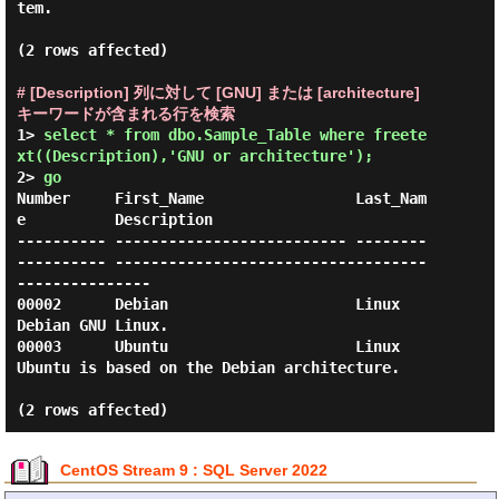
tem.

(2 rows affected)

# [Description] 列に対して [GNU] または [architecture] 
キーワードが含まれる行を検索
1> 
select * from dbo.Sample_Table where freete
xt((Description),'GNU or architecture');
2> 
go
Number     First_Name                 Last_Nam
e          Description    

---------- -------------------------- --------
---------- -----------------------------------
---------------

00002      Debian                     Linux              
Debian GNU Linux.

00003      Ubuntu                     Linux              
Ubuntu is based on the Debian architecture.

CentOS Stream 9 : SQL Server 2022