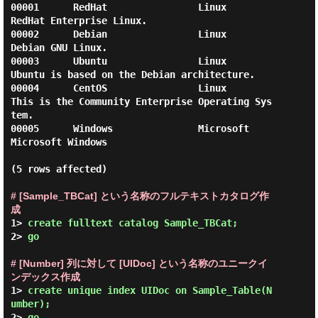
00001      RedHat                Linux               
RedHat Enterprise Linux.

00002      Debian                Linux               
Debian GNU Linux.

00003      Ubuntu                Linux               
Ubuntu is based on the Debian architecture.

00004      CentOS                Linux               
This is the Community Enterprise Operating Sys
tem.

00005      Windows               Microsoft           
Microsoft Windows

(5 rows affected)

# [Sample_TBCat] という名称のフルテキストカタログ作
成
1> 
create fulltext catalog Sample_TBCat;
2> 
go
# [Number] 列に対して [UIDoc] という名称のユニークイ
ンデックス作成
1> 
create unique index UIDoc on Sample_Table(N
umber);
2> 
go