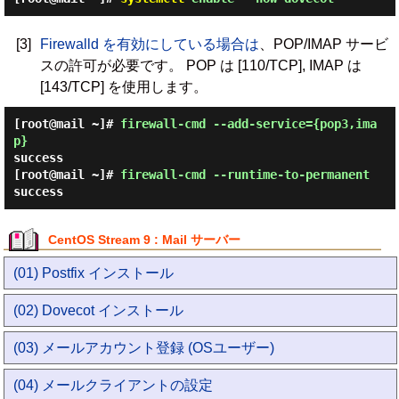
[3]
Firewalld を有効にしている場合は
、POP/IMAP サービ
スの許可が必要です。 POP は [110/TCP], IMAP は
[143/TCP] を使用します。
[root@mail ~]#
firewall-cmd --add-service={pop3,ima
p}
success
[root@mail ~]#
firewall-cmd --runtime-to-permanent
success
CentOS Stream 9 : Mail サーバー
(01) Postfix インストール
(02) Dovecot インストール
(03) メールアカウント登録 (OSユーザー)
(04) メールクライアントの設定