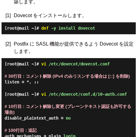
築します。
[1]
Dovecot をインストールします。
[root@mail ~]#
dnf
-y install dovecot
[2]
Postfix に SASL 機能が提供できるよう Dovecot を設定
します。
[root@mail ~]#
vi
/etc/dovecot/dovecot.conf
# 30行目 : コメント解除 (IPv4 のみリスンする場合は [::] を削除)
listen = *, ::
[root@mail ~]#
vi
/etc/dovecot/conf.d/10-auth.conf
# 10行目 : コメント解除し変更 (プレーンテキスト認証も許可する
場合)
disable_plaintext_auth =
no
# 100行目 : 追記
auth_mechanisms = plain
login