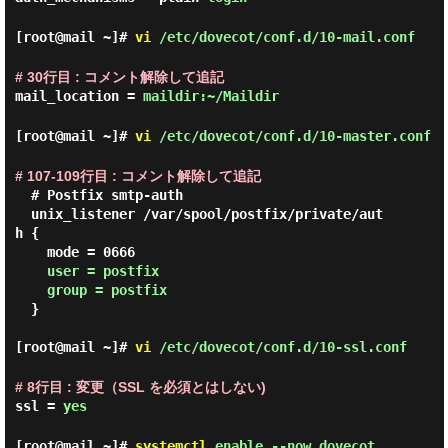
[root@mail ~]#
vi
/etc/dovecot/conf.d/10-mail.conf
# 30行目 : コメント解除して追記
mail_location =
maildir:~/Maildir
[root@mail ~]#
vi
/etc/dovecot/conf.d/10-master.conf
# 107-109行目 : コメント解除して追記
  # Postfix smtp-auth

  unix_listener /var/spool/postfix/private/aut
h {

    mode = 0666

user = postfix

    group = postfix
  }

[root@mail ~]#
vi
/etc/dovecot/conf.d/10-ssl.conf
# 8行目 : 変更（SSL を必須とはしない)
ssl =
yes
[root@mail ~]#
systemctl
enable --now dovecot