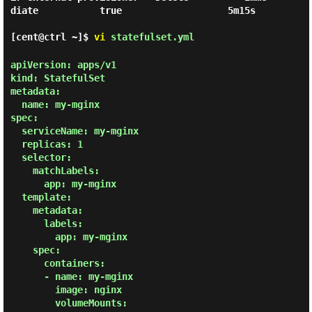
diate           true                   5m15s

[cent@ctrl ~]$
vi
statefulset.yml
apiVersion: apps/v1

kind: StatefulSet

metadata:

  name: my-mginx

spec:

  serviceName: my-mginx

  replicas: 1

  selector:

    matchLabels:

      app: my-mginx

  template:

    metadata:

      labels:

        app: my-mginx

    spec:

      containers:

      - name: my-mginx

        image: nginx

        volumeMounts:
