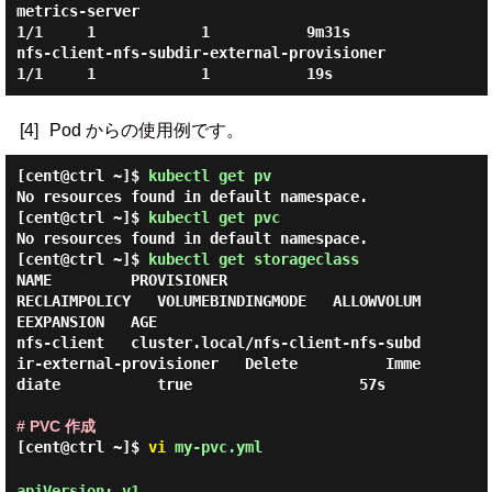
metrics-server                               
1/1     1            1           9m31s

nfs-client-nfs-subdir-external-provisioner   
[4]
Pod からの使用例です。
[cent@ctrl ~]$
kubectl get pv
No resources found in default namespace.
[cent@ctrl ~]$
kubectl get pvc
No resources found in default namespace.
[cent@ctrl ~]$
kubectl get storageclass
NAME         PROVISIONER                                                
RECLAIMPOLICY   VOLUMEBINDINGMODE   ALLOWVOLUM
EEXPANSION   AGE

nfs-client   cluster.local/nfs-client-nfs-subd
ir-external-provisioner   Delete          Imme
diate           true                   57s

# PVC 作成
[cent@ctrl ~]$
vi
my-pvc.yml
apiVersion: v1
