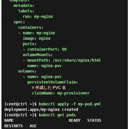
  template:

    metadata:

      labels:

        run: my-nginx

    spec:

      containers:

      - name: my-nginx

        image: nginx

        ports:

        - containerPort: 80

        volumeMounts:

        - mountPath: /usr/share/nginx/html

          name: nginx-pvc

      volumes:

        - name: nginx-pvc

          persistentVolumeClaim:

# 作成した PVC 名
            claimName: my-provisioner

[cent@ctrl ~]$
kubectl apply -f my-pod.yml
deployment.apps/my-nginx created
[cent@ctrl ~]$
kubectl get pods
NAME                        READY   STATUS    
RESTARTS   AGE
