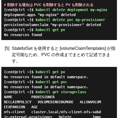
# 削除する場合は PVC を削除すると PV も削除される
[cent@ctrl ~]$
kubectl delete deployment my-nginx
deployment.apps "my-nginx" deleted
[cent@ctrl ~]$
kubectl delete pvc my-provisioner
persistentvolumeclaim "my-provisioner" deleted
[cent@ctrl ~]$
kubectl get pv
No resources found
[5]
StatefulSet を使用すると [volumeClaimTemplates] が指
定可能なため、PVC の作成までまとめて記述できま
す。
[cent@ctrl ~]$
kubectl get pv
No resources found in default namespace.
[cent@ctrl ~]$
kubectl get pvc
No resources found in default namespace.
[cent@ctrl ~]$
kubectl get storageclass
NAME         PROVISIONER                                                
RECLAIMPOLICY   VOLUMEBINDINGMODE   ALLOWVOLUM
EEXPANSION   AGE

nfs-client   cluster.local/nfs-client-nfs-subd
ir-external-provisioner   Delete          Imme