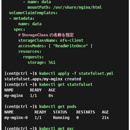
        - name: data

          mountPath: /usr/share/nginx/html

  volumeClaimTemplates:

  - metadata:

      name: data

    spec:

# StorageClass の名称を指定
      storageClassName: nfs-client

      accessModes: [ "ReadWriteOnce" ]

      resources:

        requests:

          storage: 5Gi

[cent@ctrl ~]$
kubectl apply -f statefulset.yml
statefulset.apps/my-mginx created
[cent@ctrl ~]$
kubectl get statefulset
NAME       READY   AGE

my-mginx   1/1     8s

[cent@ctrl ~]$
kubectl get pods
NAME         READY   STATUS    RESTARTS   AGE

my-mginx-0   1/1     Running   0          21s

[cent@ctrl ~]$
kubectl get pvc