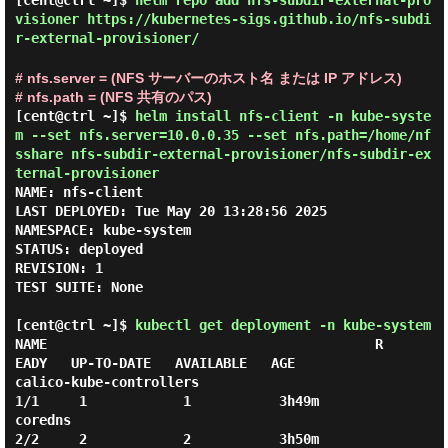
[cent@ctrl ~]$
helm repo add nfs-subdir-external-pro
visioner https://kubernetes-sigs.github.io/nfs-subdi
r-external-provisioner/
# nfs.server = (NFS サーバーのホスト名 または IP アドレス)
# nfs.path = (NFS 共有のパス)
[cent@ctrl ~]$
helm install nfs-client -n kube-syste
m --set nfs.server=10.0.0.35 --set nfs.path=/home/nf
sshare nfs-subdir-external-provisioner/nfs-subdir-ex
ternal-provisioner
NAME: nfs-client

LAST DEPLOYED: Tue May 20 13:28:56 2025

NAMESPACE: kube-system

STATUS: deployed

REVISION: 1

TEST SUITE: None

[cent@ctrl ~]$
kubectl get deployment -n kube-system
NAME                                         R
EADY   UP-TO-DATE   AVAILABLE   AGE

calico-kube-controllers                      
1/1     1            1           3h49m

coredns                                      
2/2     2            2           3h50m
