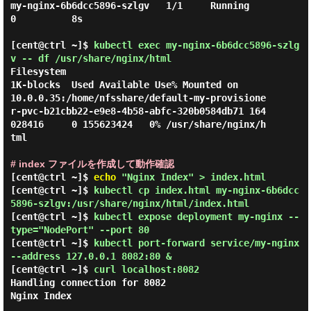
my-nginx-6b6dcc5896-szlgv   1/1     Running   
0          8s

[cent@ctrl ~]$
kubectl exec my-nginx-6b6dcc5896-szlg
v -- df /usr/share/nginx/html
Filesystem                                                                               
1K-blocks  Used Available Use% Mounted on

10.0.0.35:/home/nfsshare/default-my-provisione
r-pvc-b21cbb22-e9e8-4b58-abfc-320b0584db71 164
028416     0 155623424   0% /usr/share/nginx/h
tml

# index ファイルを作成して動作確認
[cent@ctrl ~]$
echo
"Nginx Index" > index.html
[cent@ctrl ~]$
kubectl cp index.html my-nginx-6b6dcc
5896-szlgv:/usr/share/nginx/html/index.html
[cent@ctrl ~]$
kubectl expose deployment my-nginx --
type="NodePort" --port 80
[cent@ctrl ~]$
kubectl port-forward service/my-nginx
--address 127.0.0.1 8082:80 &
[cent@ctrl ~]$
curl localhost:8082
Handling connection for 8082
Nginx Index