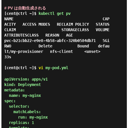
# PV は自動生成される
[cent@ctrl ~]$
kubectl get pv
NAME                                       CAP
ACITY   ACCESS MODES   RECLAIM POLICY   STATUS   
CLAIM                    STORAGECLASS   VOLUME
ATTRIBUTESCLASS   REASON   AGE

pvc-b21cbb22-e9e8-4b58-abfc-320b0584db71   5Gi        
RWO            Delete           Bound    defau
lt/my-provisioner   nfs-client     <unset>                          
33s

[cent@ctrl ~]$
vi
my-pod.yml
apiVersion: apps/v1

kind: Deployment

metadata:

  name: my-nginx

spec:

  selector:

    matchLabels:

      run: my-nginx

  replicas: 1
