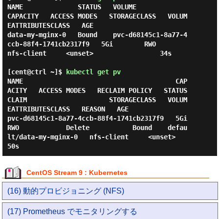
NAME              STATUS   VOLUME                                     
CAPACITY   ACCESS MODES   STORAGECLASS   VOLUM
EATTRIBUTESCLASS   AGE

data-my-mginx-0   Bound    pvc-d68145c1-8a77-4
ccb-88f4-1741cb2317f9   5Gi        RWO            
nfs-client     <unset>                 34s

[cent@ctrl ~]$
kubectl get pv
NAME                                       CAP
ACITY   ACCESS MODES   RECLAIM POLICY   STATUS   
CLAIM                     STORAGECLASS   VOLUM
EATTRIBUTESCLASS   REASON   AGE

pvc-d68145c1-8a77-4ccb-88f4-1741cb2317f9   5Gi        
RWO            Delete           Bound    defau
lt/data-my-mginx-0   nfs-client     <unset>                          
CentOS Stream 9 : Kubernetes
(16) 動的プロビジョニング (NFS)
(17) Prometheus でモニタリングする