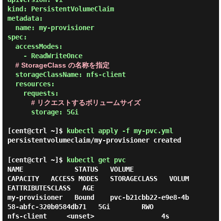
kind: PersistentVolumeClaim

metadata:

  name: my-provisioner

spec:

  accessModes:

    - ReadWriteOnce

# StorageClass の名称を指定
  storageClassName: nfs-client

  resources:

    requests:

# リクエストするボリュームサイズ
      storage: 5Gi

[cent@ctrl ~]$
kubectl apply -f my-pvc.yml
persistentvolumeclaim/my-provisioner created
[cent@ctrl ~]$
kubectl get pvc
NAME             STATUS   VOLUME                                     
CAPACITY   ACCESS MODES   STORAGECLASS   VOLUM
EATTRIBUTESCLASS   AGE

my-provisioner   Bound    pvc-b21cbb22-e9e8-4b
58-abfc-320b0584db71   5Gi        RWO            
nfs-client     <unset>                 4s
