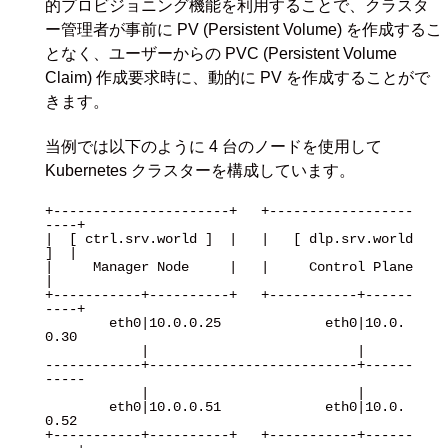
的プロビジョニング機能を利用することで、クラスタ
ー管理者が事前に PV (Persistent Volume) を作成するこ
となく、ユーザーからの PVC (Persistent Volume
Claim) 作成要求時に、動的に PV を作成することがで
きます。
当例では以下のように 4 台のノードを使用して
Kubernetes クラスターを構成しています。
+----------------------+   +------------------
----+

|  [ ctrl.srv.world ]  |   |   [ dlp.srv.world 
]  |

|     Manager Node     |   |     Control Plane    
|

+-----------+----------+   +-----------+------
----+

        eth0|10.0.0.25             eth0|10.0.
0.30

            |                          |

------------+--------------------------+------
-----

            |                          |

        eth0|10.0.0.51             eth0|10.0.
0.52

+-----------+----------+   +-----------+------