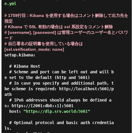
e.yml
# 1759行目 : Kibana を使用する場合はコメント解除して出力先を
指定
# Kibana で SSL 有効の場合は ssl 系設定をコメント解除
# [username], [password] は管理ユーザーのユーザー名とパスワ
ード
# 自己署名の証明書を使用している場合は
[ssl.verification_mode: none]
setup.kibana:

  # Kibana Host

  # Scheme and port can be left out and will b
e set to the default (http and 5601)

  # In case you specify and additional path, t
he scheme is required: http://localhost:5601/p
ath

  # IPv6 addresses should always be defined a
s: https://[2001:db8::1]:5601

  host: "
https://dlp.srv.world:5601
"

  # Optional protocol and basic auth credentia
ls.
