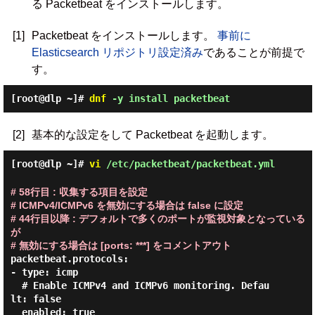
る Packetbeat をインストールします。
[1]
Packetbeat をインストールします。
事前に
Elasticsearch リポジトリ設定済み
であることが前提で
す。
[root@dlp ~]#
dnf
-y install packetbeat
[2]
基本的な設定をして Packetbeat を起動します。
[root@dlp ~]#
vi
/etc/packetbeat/packetbeat.yml
# 58行目 : 収集する項目を設定
# ICMPv4/ICMPv6 を無効にする場合は false に設定
# 44行目以降 : デフォルトで多くのポートが監視対象となっている
が
# 無効にする場合は [ports: ***] をコメントアウト
packetbeat.protocols:

- type: icmp

  # Enable ICMPv4 and ICMPv6 monitoring. Defau
lt: false

  enabled: true
