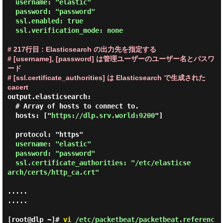
  username: "elastic"

  password: "password"

  ssl.enabled: true

  ssl.verification_mode: none
# 217行目 : Elasticsearch の出力先を指定する
# [username], [password] は管理ユーザーのユーザー名とパスワ
ード
# [ssl.certificate_authorities] は Elasticsearch で生成された
cacert
output.elasticsearch:

  # Array of hosts to connect to.

  hosts: ["
https://dlp.srv.world:9200
"]

  protocol: "https"

username: "elastic"

  password: "password"

  ssl.certificate_authorities: "/etc/elasticse
arch/certs/http_ca.crt"
.....

.....

[root@dlp ~]#
vi
/etc/packetbeat/packetbeat.referenc