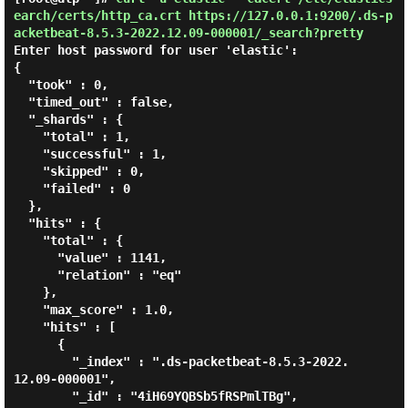
earch/certs/http_ca.crt https://127.0.0.1:9200/.ds-p
acketbeat-8.5.3-2022.12.09-000001/_search?pretty
Enter host password for user 'elastic':

{

  "took" : 0,

  "timed_out" : false,

  "_shards" : {

    "total" : 1,

    "successful" : 1,

    "skipped" : 0,

    "failed" : 0

  },

  "hits" : {

    "total" : {

      "value" : 1141,

      "relation" : "eq"

    },

    "max_score" : 1.0,

    "hits" : [

      {

        "_index" : ".ds-packetbeat-8.5.3-2022.
12.09-000001",

        "_id" : "4iH69YQBSb5fRSPmlTBg",
