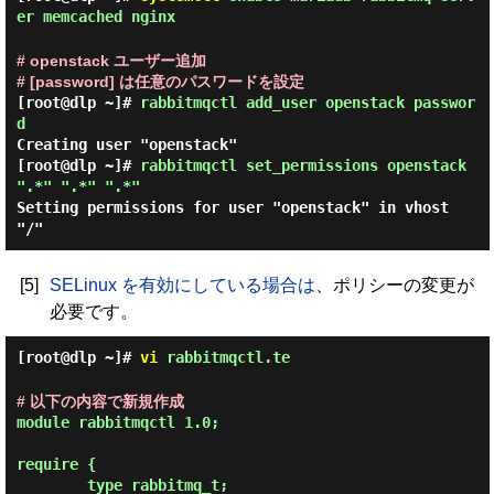
er memcached nginx
# openstack ユーザー追加
# [password] は任意のパスワードを設定
[root@dlp ~]#
rabbitmqctl add_user openstack passwor
d
Creating user "openstack"
[root@dlp ~]#
rabbitmqctl set_permissions openstack
".*" ".*" ".*"
Setting permissions for user "openstack" in vhost
"/"
[5]
SELinux を有効にしている場合は
、ポリシーの変更が
必要です。
[root@dlp ~]#
vi
rabbitmqctl.te
# 以下の内容で新規作成
module rabbitmqctl 1.0;

require {

        type rabbitmq_t;
