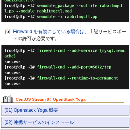
abbitmqctl.te
[root@dlp ~]#
semodule_package --outfile rabbitmqct
l.pp --module rabbitmqctl.mod
[root@dlp ~]#
semodule -i rabbitmqctl.pp
[6]
Firewalld を有効にしている場合は
、上記サービスポー
トの許可が必要です。
[root@dlp ~]#
firewall-cmd --add-service={mysql,memc
ache}
success
[root@dlp ~]#
firewall-cmd --add-port=5672/tcp
success
[root@dlp ~]#
firewall-cmd --runtime-to-permanent
success
CentOS Stream 8 : OpenStack Yoga
(01) Openstack Yoga 概要
(02) 連携サービスのインストール