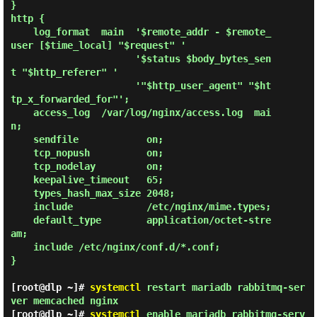
}

http {

    log_format  main  '$remote_addr - $remote_
user [$time_local] "$request" '

                      '$status $body_bytes_sen
t "$http_referer" '

                      '"$http_user_agent" "$ht
tp_x_forwarded_for"';

    access_log  /var/log/nginx/access.log  mai
n;

    sendfile            on;

    tcp_nopush          on;

    tcp_nodelay         on;

    keepalive_timeout   65;

    types_hash_max_size 2048;

    include             /etc/nginx/mime.types;

    default_type        application/octet-stre
am;

    include /etc/nginx/conf.d/*.conf;

}

[root@dlp ~]#
systemctl
restart mariadb rabbitmq-ser
ver memcached nginx
[root@dlp ~]#
systemctl
enable mariadb rabbitmq-serv