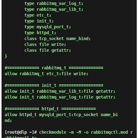
        type rabbitmq_var_log_t;

        type rabbitmq_var_lib_t;

        type etc_t;

        type init_t;

        type mysqld_port_t;

        type httpd_t;

        class tcp_socket name_bind;

        class file write;

        class file getattr;

}

#============= rabbitmq_t ==============

allow rabbitmq_t etc_t:file write;

#============= init_t ==================

allow init_t rabbitmq_var_lib_t:file getattr;

allow init_t rabbitmq_var_log_t:file getattr;

#============= httpd_t ==============

allow httpd_t mysqld_port_t:tcp_socket name_bi
nd;

[root@dlp ~]#
checkmodule -m -M -o rabbitmqctl.mod r