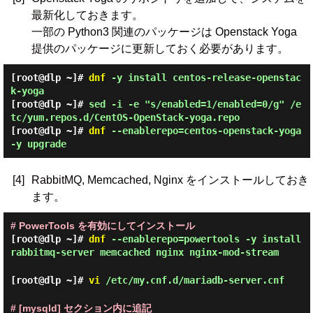
最新化しておきます。
一部の Python3 関連のパッケージは Openstack Yoga
提供のパッケージに更新しておく必要があります。
[root@dlp ~]#
dnf
-y install centos-release-openstac
k-yoga
[root@dlp ~]#
sed -i -e "s/enabled=1/enabled=0/g" /e
tc/yum.repos.d/CentOS-OpenStack-yoga.repo
[root@dlp ~]#
dnf
--enablerepo=centos-openstack-yoga
-y upgrade
[4]
RabbitMQ, Memcached, Nginx をインストールしておき
ます。
# PowerTools を有効にしてインストール
[root@dlp ~]#
dnf
--enablerepo=powertools -y install
rabbitmq-server memcached nginx nginx-mod-stream
[root@dlp ~]#
vi
/etc/my.cnf.d/mariadb-server.cnf
# [mysqld] セクション内に追記