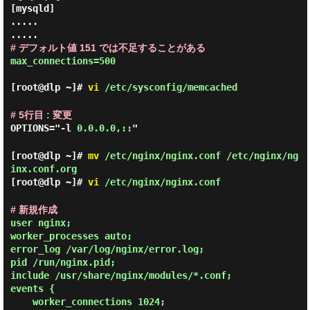
[mysqld]

.....

# デフォルト値 151 では不足することがある
max_connections=500
[root@dlp ~]#
vi
/etc/sysconfig/memcached
# 5行目 : 変更
OPTIONS="-l
0.0.0.0,::
"
[root@dlp ~]#
mv
/etc/nginx/nginx.conf /etc/nginx/ng
inx.conf.org
[root@dlp ~]#
vi
/etc/nginx/nginx.conf
# 新規作成
user nginx;

worker_processes auto;

error_log /var/log/nginx/error.log;

pid /run/nginx.pid;

include /usr/share/nginx/modules/*.conf;

events {

    worker_connections 1024;
