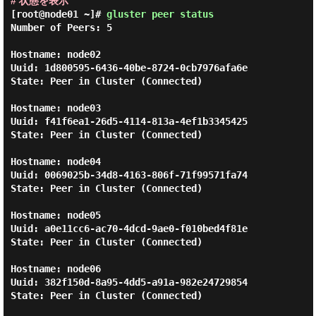
# 状態を表示
[root@node01 ~]#
gluster peer status
Number of Peers: 5

Hostname: node02

Uuid: 1d800595-6436-40be-8724-0cb7976afa6e

State: Peer in Cluster (Connected)

Hostname: node03

Uuid: f41f6ea1-26d5-4114-813a-4ef1b3345425

State: Peer in Cluster (Connected)

Hostname: node04

Uuid: 0069025b-34d8-4163-806f-71f99571fa74

State: Peer in Cluster (Connected)

Hostname: node05

Uuid: a0e11cc6-ac70-4dcd-9ae0-f010bed4f81e

State: Peer in Cluster (Connected)

Hostname: node06

Uuid: 382f150d-8a95-4dd5-a91a-982e24729854

State: Peer in Cluster (Connected)
