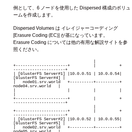
例として、6 ノードを使用した Dispersed 構成のボリュ
ームを作成します。
Dispersed Volumes は イレイジャーコーディング
[Erasure Coding (EC)] が基になっています。
Erasure Coding については他の有用な解説サイトを参
照ください。
                                  |

+----------------------+          |          +
----------------------+

| [GlusterFS Server#1] |10.0.0.51 | 10.0.0.54| 
[GlusterFS Server#4] |

|   node01.srv.world   +----------+----------+   
node04.srv.world   |

|                      |          |          |                      
|

+----------------------+          |          +
----------------------+

                                  |

+----------------------+          |          +
----------------------+

| [GlusterFS Server#2] |10.0.0.52 | 10.0.0.55| 
[GlusterFS Server#5] |

|   node02.srv.world   +----------+----------+   
node05.srv.world   |
