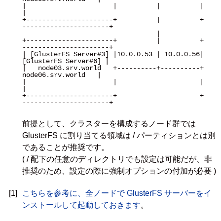
|                      |          |          |                      
|

+----------------------+          |          +
----------------------+

                                  |

+----------------------+          |          +
----------------------+

| [GlusterFS Server#3] |10.0.0.53 | 10.0.0.56| 
[GlusterFS Server#6] |

|   node03.srv.world   +----------+----------+   
node06.srv.world   |

|                      |                     |                      
|

+----------------------+                     +
----------------------+

前提として、クラスターを構成するノード群では
GlusterFS に割り当てる領域は / パーティションとは別
であることが推奨です。
( / 配下の任意のディレクトリでも設定は可能だが、非
推奨のため、設定の際に強制オプションの付加が必要 )
[1]
こちらを参考に、全ノードで GlusterFS サーバーをイ
ンストールして起動しておきます
。