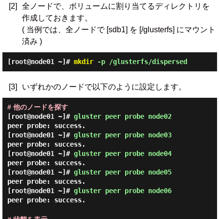
[2]
全ノードで、ボリュームに割り当てるディレクトリを
作成しておきます。
( 当例では、全ノードで [sdb1] を [/glusterfs] にマウント
済み )
[root@node01 ~]#
mkdir
-p /glusterfs/dispersed
[3]
いずれかのノードで以下のように設定します。
# 他のノードを探す
[root@node01 ~]#
gluster peer probe node02
peer probe: success.
[root@node01 ~]#
gluster peer probe node03
peer probe: success.
[root@node01 ~]#
gluster peer probe node04
peer probe: success.
[root@node01 ~]#
gluster peer probe node05
peer probe: success.
[root@node01 ~]#
gluster peer probe node06
peer probe: success.