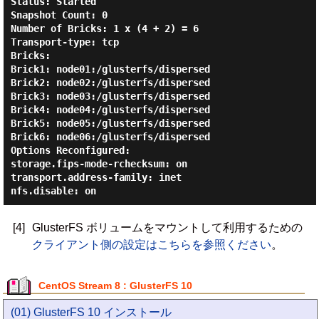
Status: Started

Snapshot Count: 0

Number of Bricks: 1 x (4 + 2) = 6

Transport-type: tcp

Bricks:

Brick1: node01:/glusterfs/dispersed

Brick2: node02:/glusterfs/dispersed

Brick3: node03:/glusterfs/dispersed

Brick4: node04:/glusterfs/dispersed

Brick5: node05:/glusterfs/dispersed

Brick6: node06:/glusterfs/dispersed

Options Reconfigured:

storage.fips-mode-rchecksum: on

transport.address-family: inet

[4]
GlusterFS ボリュームをマウントして利用するための
クライアント側の設定はこちらを参照ください
。
CentOS Stream 8 : GlusterFS 10
(01) GlusterFS 10 インストール