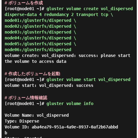
# ボリュームを作成
[root@node01 ~]#
gluster volume create vol_dispersed
disperse-data 4 redundancy 2 transport tcp \
node01:/glusterfs/dispersed \
node02:/glusterfs/dispersed \
node03:/glusterfs/dispersed \
node04:/glusterfs/dispersed \
node05:/glusterfs/dispersed \
node06:/glusterfs/dispersed
volume create: vol_dispersed: success: please start
the volume to access data
# 作成したボリュームを起動
[root@node01 ~]#
gluster volume start vol_dispersed
volume start: vol_dispersed: success
# ボリューム情報確認
[root@node01 ~]#
gluster volume info
Volume Name: vol_dispersed

Type: Disperse

Volume ID: aba4ea79-951a-4a9e-8937-0af2b67abbd
b
