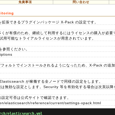
免責事項
問い合わせ
itoring
a の機能を拡張できるプラグインパッケージ X-Pack の設定です。
ンは多くが有償のため、継続して利用するにはライセンスの購入が必要
で試用可能なトライアルライセンスが用意されています。
を参照ください。
iptions
X-Pack はデフォルトでインストールされるようになったため、X-Pack 
です。Elasticsearch が稼働する全ノードで同様の設定をします。
の機能は無効な設定とします。Security 等を有効化する場合は次頁
ト別の設定可否は公式サイトで確認できます。
en/elasticsearch/reference/current/settings-xpack.html
rch/elasticsearch.yml