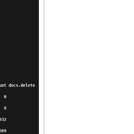
unt docs.delete
   
   
   
   