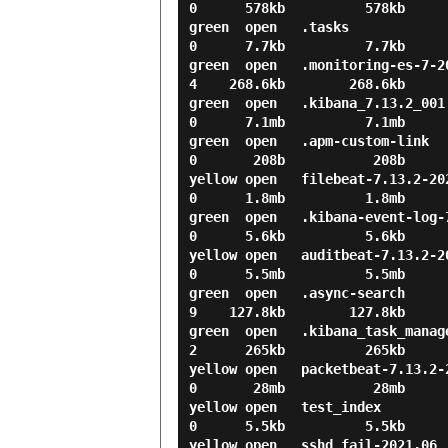
0      578kb          578kb

green  open   .tasks                
0      7.7kb          7.7kb

green  open   .monitoring-es-7-2
4    268.6kb        268.6kb

green  open   .kibana_7.13.2_001    
0      7.1mb          7.1mb

green  open   .apm-custom-link      
0       208b           208b

yellow open   filebeat-7.13.2-2021.0
0      1.8mb          1.8mb

green  open   .kibana-event-log-7.13
0      5.6kb          5.6kb

yellow open   auditbeat-7.13.2-2021.
0      5.5mb          5.5mb

green  open   .async-search     
9    127.8kb        127.8kb

green  open   .kibana_task_manag
2      265kb          265kb

yellow open   packetbeat-7.13.2-2021
0       28mb           28mb

yellow open   test_index            
0      5.5kb          5.5kb

yellow open   sshd_fail-2021.06     