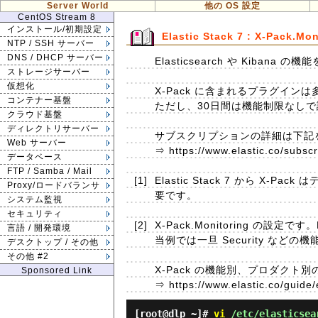
Server World
他の OS 設定
CentOS Stream 8
インストール/初期設定
Elastic Stack 7 : X-Pack.Mon
NTP / SSH サーバー
DNS / DHCP サーバー
Elasticsearch や Kiban
ストレージサーバー
仮想化
X-Pack に含まれるプラグイ
コンテナー基盤
ただし、30日間は機能制限なし
クラウド基盤
ディレクトリサーバー
サブスクリプションの詳細は下記
Web サーバー
⇒ https://www.elastic.co/subscr
データベース
FTP / Samba / Mail
[1]
Elastic Stack 7 から 
Proxy/ロードバランサ
要です。
システム監視
セキュリティ
[2]
X-Pack.Monitoring の設定
言語 / 開発環境
当例では一旦 Security など
デスクトップ / その他
その他 #2
X-Pack の機能別、プロダク
Sponsored Link
⇒ https://www.elastic.co/guide/
[root@dlp ~]#
vi
/etc/elasticsea