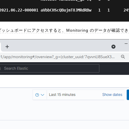
.06.22-000001 aVbbCHScQBujmT8JMRdRBw   1   1      24598         
ダッシュボードにアクセスすると、Monitoring のデータが確認で