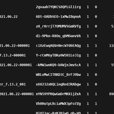
              2gvaahTYQKCS8QPLGl1irg   1   0          2         
021.06.22         6Dt-UADhSEO-1xMwIBqnnA   1   0        
              zA_r0rrjT7OMUMVSGmRVfg   1   0       5332         
              d1-9Pkn-RXOu_qhMOanvVA   1   0          0         
6.22-000001   c18zEwqAQVeNecW7d6EAQg   1   1      11859         
.2-000001     Y-rCmM6yTBKa9W5H1LeJ1g   1   0          1         
06.22-000001  -kMW1wnKQ9-b8WjnJmvScA   1   1       5552         
                  WRLoMwCITRKD3C_BrFJ9bw   1   0        
er_7.13.2_001     x6V232xKQLinqRedJRAbgw   1   0        
.06.22-000001 nYN59YPRQwGmDrMRXijZxA   1   1      89894         
              Vh0HutpLRciaMWX3pFo7Zg   1   1          1         
              HiOI2ac-RzK2BiwQ_gb-VQ   1   1         43         