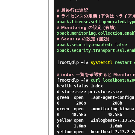
# 最終行に追記
# ライセンスの定義 (下例はトライア
xpack.license.self_generated.typ
# Monitoring の設定 (有効)
xpack.monitoring.collection.enab
# Security の設定 (無効)
xpack.security.enabled: false
xpack.security.transport.ssl.ena
[root@dlp ~]#
systemctl
restart e
# index 一覧を確認すると Monitori
[root@dlp ~]#
curl localhost:920
health status index             
d store.size pri.store.size

green  open   .apm-agent-configurati
0       208b           208b

green  open   .monitoring-kibana-7-2
0     48.5kb         48.5kb

yellow open   winlogbeat-7.13.2-2021
0      1.6mb          1.6mb

yellow open   heartbeat-7.13.2-2021.