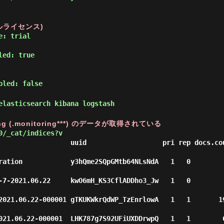
ルライセンス)
e: trial
led: true
bled: false
lasticsearch kibana logstash
ng (.monitoring***) のデータが取得されている
0/_cat/indices?v
                  uuid                   pri rep docs.co
on            y3hQme2SQpGMtb64NLsNdA   1   0          0         
021.06.22     kwO6mH_KS3CflADDho3_Jw   1   0          8         
.06.22-000001 gTKUKWkrQdWP_TzEnrlowA   1   1       1932         
06.22-000001  LHK787g7S92UFiUXDDrwpQ   1   1        669         