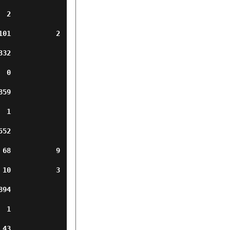
   
101           2
   
   
   
   
   
 68           9
 10           3
   
   
   