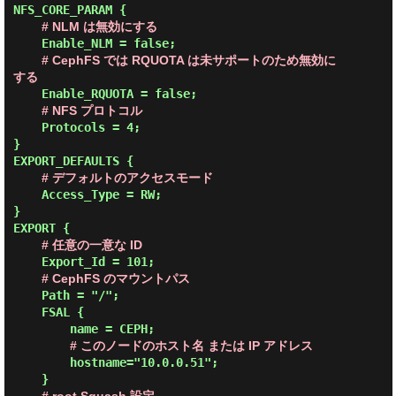
NFS_CORE_PARAM {

# NLM は無効にする
    Enable_NLM = false;

# CephFS では RQUOTA は未サポートのため無効に
する
    Enable_RQUOTA = false;

# NFS プロトコル
    Protocols = 4;

}

EXPORT_DEFAULTS {

# デフォルトのアクセスモード
    Access_Type = RW;

}

EXPORT {

# 任意の一意な ID
    Export_Id = 101;

# CephFS のマウントパス
    Path = "/";

    FSAL {

        name = CEPH;

# このノードのホスト名 または IP アドレス
        hostname="10.0.0.51";

    }
