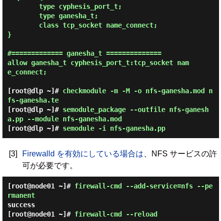
        type cyphesis_port_t;

        type ganesha_t;

        class tcp_socket name_connect;

}

#============= ganesha_t ==============

allow ganesha_t cyphesis_port_t:tcp_socket nam
e_connect;

[root@dlp ~]#
checkmodule -m -M -o nfs-ganesha.mod n
fs-ganesha.te
[root@dlp ~]#
semodule_package --outfile nfs-ganesh
a.pp --module nfs-ganesha.mod
[root@dlp ~]#
semodule -i nfs-ganesha.pp
[3]
Firewalld を有効にしている場合は
、NFS サービスの許
可が必要です。
[root@node01 ~]#
firewall-cmd --add-service=nfs --pe
rmanent
success
[root@node01 ~]#
firewall-cmd --reload