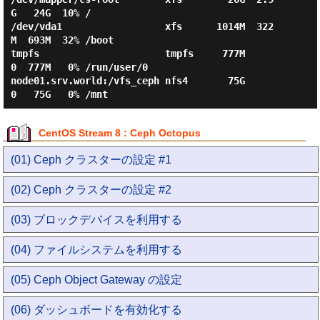
G   24G  10% /

/dev/vda1                  xfs      1014M  322
M  693M  32% /boot

tmpfs                      tmpfs     777M     
0  777M   0% /run/user/0

node01.srv.world:/vfs_ceph nfs4       75G     
CentOS Stream 8 : Ceph Octopus
(01) Ceph クラスターの設定 #1
(02) Ceph クラスターの設定 #2
(03) ブロックデバイスを利用する
(04) ファイルシステムを利用する
(05) Ceph Object Gateway の設定
(06) ダッシュボードを有効化する