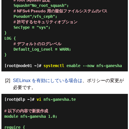
# root Squash 設定
    Squash="No_root_squash";

# NFSv4 Pseudo 用の疑似ファイルシステムのパス
    Pseudo="/vfs_ceph";

# 許可するセキュリティオプション
    SecType = "sys";

}

LOG {

# デフォルトのログレベル
    Default_Log_Level = WARN;

}

[root@node01 ~]#
systemctl
enable --now nfs-ganesha
[2]
SELinux を有効にしている場合は
、ポリシーの変更が
必要です。
[root@dlp ~]#
vi
nfs-ganesha.te
# 以下の内容で新規作成
module nfs-ganesha 1.0;

require {
