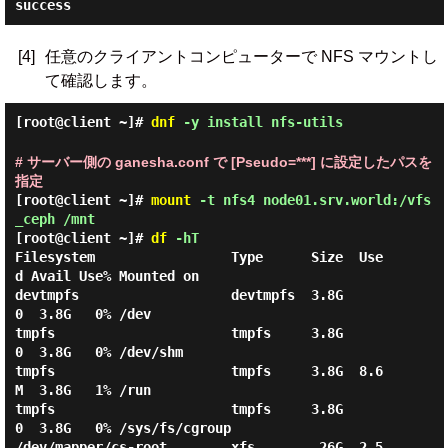
success
[4]
任意のクライアントコンピューターで NFS マウントし
て確認します。
[root@client ~]#
dnf
-y install nfs-utils
# サーバー側の ganesha.conf で [Pseudo=***] に設定したパスを
指定
[root@client ~]#
mount
-t nfs4 node01.srv.world:/vfs
_ceph /mnt
[root@client ~]#
df
-hT
Filesystem                 Type      Size  Use
d Avail Use% Mounted on

devtmpfs                   devtmpfs  3.8G     
0  3.8G   0% /dev

tmpfs                      tmpfs     3.8G     
0  3.8G   0% /dev/shm

tmpfs                      tmpfs     3.8G  8.6
M  3.8G   1% /run

tmpfs                      tmpfs     3.8G     
0  3.8G   0% /sys/fs/cgroup

/dev/mapper/cs-root        xfs        26G  2.5