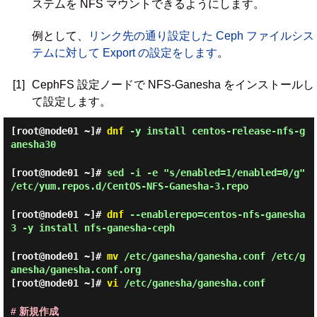
ステムを NFS マウントできるようにします。
例として、
リンク先の通り設定した Ceph ファイルシス
テムに対して Export の設定をします
。
[1]
CephFS 設定ノードで NFS-Ganesha をインストールし
て設定します。
[root@node01 ~]#
dnf
-y install centos-release-nfs-g
anesha30
[root@node01 ~]#
sed -i -e "s/enabled=1/enabled=0/g"
/etc/yum.repos.d/CentOS-NFS-Ganesha-3.repo
[root@node01 ~]#
dnf
--enablerepo=centos-nfs-ganesha
3 -y install nfs-ganesha-ceph
[root@node01 ~]#
mv
/etc/ganesha/ganesha.conf /etc/g
anesha/ganesha.conf.org
[root@node01 ~]#
vi
/etc/ganesha/ganesha.conf
# 新規作成