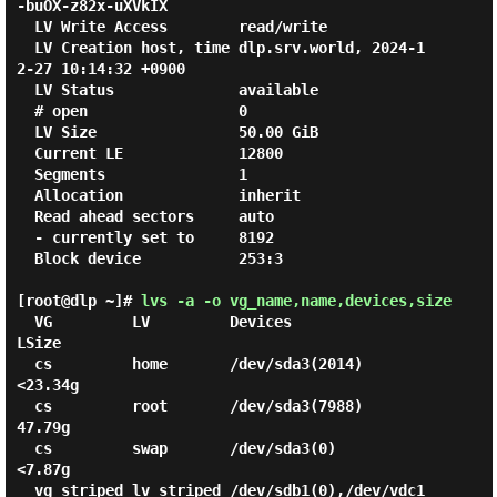
-buOX-z82x-uXVkIX

  LV Write Access        read/write

  LV Creation host, time dlp.srv.world, 2024-1
2-27 10:14:32 +0900

  LV Status              available

  # open                 0

  LV Size                50.00 GiB

  Current LE             12800

  Segments               1

  Allocation             inherit

  Read ahead sectors     auto

  - currently set to     8192

  Block device           253:3

[root@dlp ~]#
lvs -a -o vg_name,name,devices,size
  VG         LV         Devices                   
LSize

  cs         home       /dev/sda3(2014)           
<23.34g

  cs         root       /dev/sda3(7988)            
47.79g

  cs         swap       /dev/sda3(0)               
<7.87g

  vg_striped lv_striped /dev/sdb1(0),/dev/vdc1