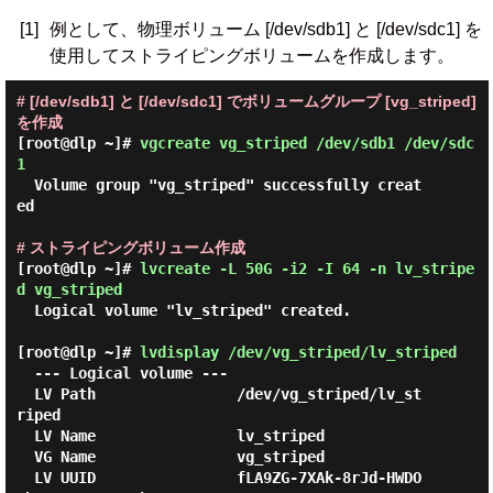
[1]
例として、物理ボリューム [/dev/sdb1] と [/dev/sdc1] を
使用してストライピングボリュームを作成します。
# [/dev/sdb1] と [/dev/sdc1] でボリュームグループ [vg_striped]
を作成
[root@dlp ~]#
vgcreate vg_striped /dev/sdb1 /dev/sdc
1
  Volume group "vg_striped" successfully creat
ed

# ストライピングボリューム作成
[root@dlp ~]#
lvcreate -L 50G -i2 -I 64 -n lv_stripe
d vg_striped
  Logical volume "lv_striped" created.

[root@dlp ~]#
lvdisplay /dev/vg_striped/lv_striped
  --- Logical volume ---

  LV Path                /dev/vg_striped/lv_st
riped

  LV Name                lv_striped

  VG Name                vg_striped

  LV UUID                fLA9ZG-7XAk-8rJd-HWDO