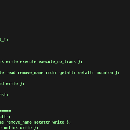
====

ttr;

me remove_name setattr write };

 unlink write };
