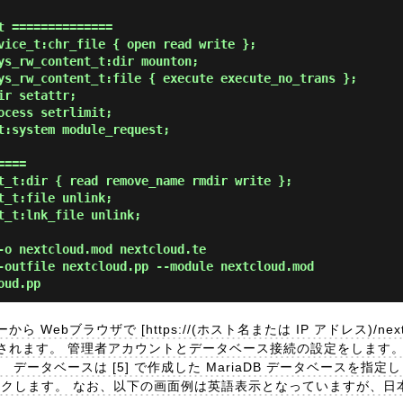
 ==============

vice_t:chr_file { open read write };

ys_rw_content_t:dir mounton;

ys_rw_content_t:file { execute execute_no_trans };

r setattr;

cess setrlimit;

t:system module_request;

===

t_t:dir { read remove_name rmdir write };

_t:file unlink;

t_t:lnk_file unlink;

-o nextcloud.mod nextcloud.te
-outfile nextcloud.pp --module nextcloud.mod
oud.pp
ebブラウザで [https://(ホスト名または IP アドレス)/nextc
されます。 管理者アカウントとデータベース接続の設定をします。
データベースは [5] で作成した MariaDB データベースを指定
] をクリックします。 なお、以下の画面例は英語表示となっていますが、日