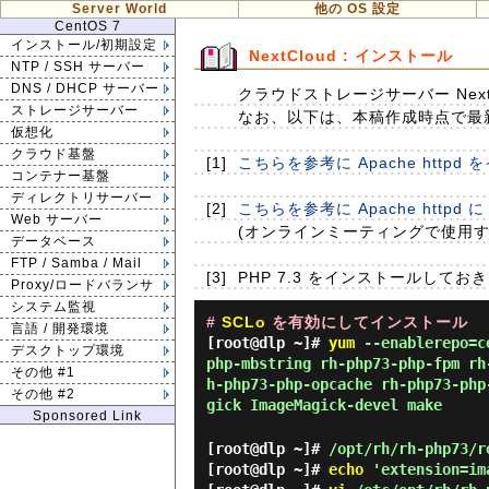
Server World
他の OS 設定
CentOS 7
インストール/初期設定
NextCloud : インストール
NTP / SSH サーバー
DNS / DHCP サーバー
クラウドストレージサーバー Next
ストレージサーバー
なお、以下は、本稿作成時点で最新の
仮想化
クラウド基盤
[1]
こちらを参考に Apache http
コンテナー基盤
ディレクトリサーバー
[2]
こちらを参考に Apache httpd
Web サーバー
(オンラインミーティングで使用する 
データベース
FTP / Samba / Mail
[3]
PHP 7.3 をインストールしてお
Proxy/ロードバランサ
システム監視
#
SCLo
を有効にしてインストール
言語 / 開発環境
[root@dlp ~]#
yum
--enablerepo=ce
デスクトップ環境
php-mbstring rh-php73-php-fpm rh
その他 #1
h-php73-php-opcache rh-php73-php
その他 #2
gick ImageMagick-devel make
Sponsored Link
[root@dlp ~]#
/opt/rh/rh-php73/r
[root@dlp ~]#
echo
'extension=ima