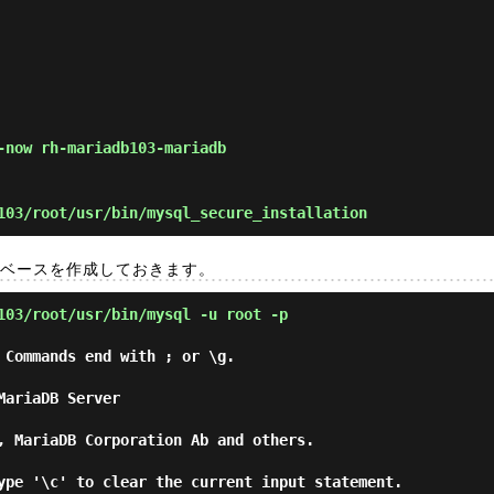
now rh-mariadb103-mariadb
103/root/usr/bin/mysql_secure_installation
データベースを作成しておきます。
103/root/usr/bin/mysql -u root -p
 Commands end with ; or \g.

ariaDB Server

, MariaDB Corporation Ab and others.

ype '\c' to clear the current input statement.
