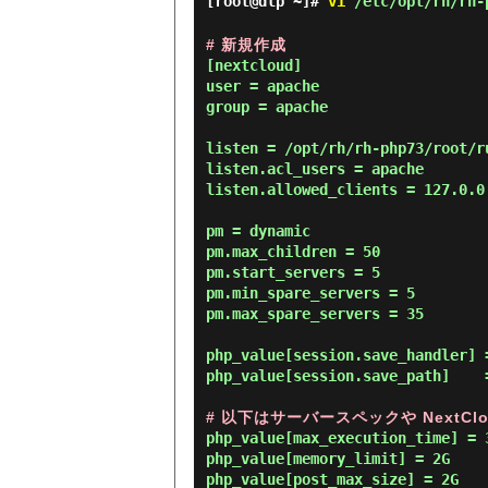
[root@dlp ~]#
vi
/etc/opt/rh/rh-p
# 新規作成
[nextcloud]

user = apache

group = apache

listen = /opt/rh/rh-php73/root/ru
listen.acl_users = apache

listen.allowed_clients = 127.0.0.
pm = dynamic

pm.max_children = 50

pm.start_servers = 5

pm.min_spare_servers = 5

pm.max_spare_servers = 35

php_value[session.save_handler] =
php_value[session.save_path]    
# 以下はサーバースペックや NextC
php_value[max_execution_time] = 3
php_value[memory_limit] = 2G

php_value[post_max_size] = 2G
