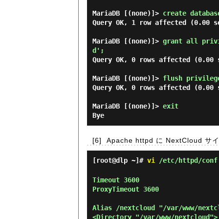
MariaDB [(none)]> 
create databas
Query OK, 1 row affected (0.00 se
MariaDB [(none)]> 
grant all priv
d'; 
Query OK, 0 rows affected (0.00 s
MariaDB [(none)]> 
flush privileg
Query OK, 0 rows affected (0.00 s
MariaDB [(none)]> 
exit 
[6]
Apache httpd に NextClo
[root@dlp ~]#
vi
/etc/httpd/conf
Timeout 3600

ProxyTimeout 3600

Alias /nextcloud "/var/www/nextcl
<Directory "/var/www/nextcloud">
