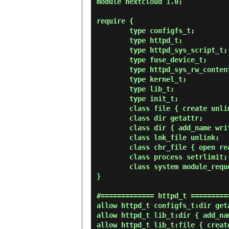
module nextcloud 1.0;

require {

        type configfs_t;

        type httpd_t;

        type httpd_sys_script_t;

        type fuse_device_t;

        type httpd_sys_rw_content_t;

        type kernel_t;

        type lib_t;

        type init_t;

        class file { create unlink write execute execute_no_trans };

        class dir getattr;

        class dir { add_name write read remove_name rmdir getattr setattr mounton };

        class lnk_file unlink;

        class chr_file { open read write };

        class process setrlimit;

        class system module_request;

}

#============= httpd_t ==========
allow httpd_t configfs_t:dir geta
allow httpd_t lib_t:dir { add_na
allow httpd_t lib_t:file { create