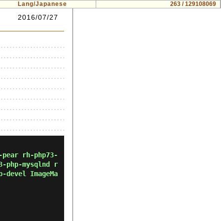
Lang/Japanese
263 / 129108069
2016/07/27
-pear rh-php73-
3-php-mysqlnd r
p-devel ImageMa