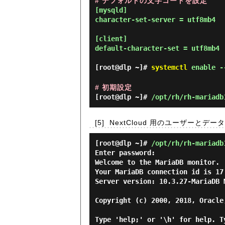
# デフォルトの文字コードを設定
[mysqld]

character-set-server = utf8mb4

[client]

default-character-set = utf8mb4

[root@dlp ~]#
systemctl
enable --
# 初期設定
[root@dlp ~]#
/opt/rh/rh-mariadb
[5]
NextCloud 用のユーザーと
[root@dlp ~]#
/opt/rh/rh-mariadb
Enter password:

Welcome to the MariaDB monitor. 
Your MariaDB connection id is 17

Server version: 10.3.27-MariaDB M
Copyright (c) 2000, 2018, Oracle
Type 'help;' or '\h' for help. T