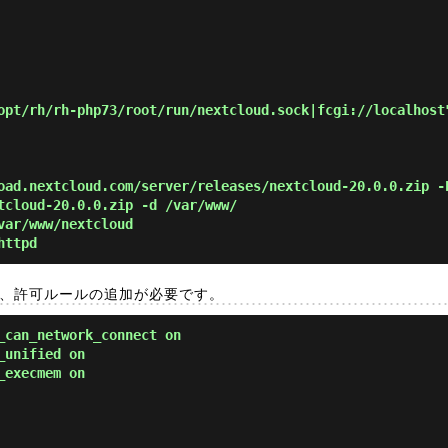
oad.nextcloud.com/server/releases/nextcloud-20.0.0.zip -
tcloud-20.0.0.zip -d /var/www/
var/www/nextcloud
httpd
、許可ルールの追加が必要です。
_can_network_connect on
_unified on
_execmem on