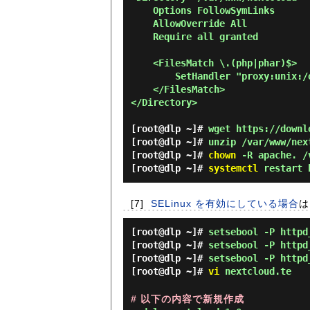
    Options FollowSymLinks

    AllowOverride All

    Require all granted

    <FilesMatch \.(php|phar)$>

        SetHandler "proxy:unix:/opt/rh/rh-php73/root/run/nextcloud.sock|fcgi://localhost"

    </FilesMatch>

</Directory>

[root@dlp ~]#
wget https://downl
[root@dlp ~]#
unzip /var/www/nex
[root@dlp ~]#
chown
-R apache. /
[root@dlp ~]#
systemctl
restart 
[7]
SELinux を有効にしている場合
は
[root@dlp ~]#
setsebool -P httpd
[root@dlp ~]#
setsebool -P httpd
[root@dlp ~]#
setsebool -P httpd
[root@dlp ~]#
vi
nextcloud.te
# 以下の内容で新規作成