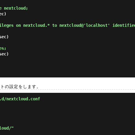
e nextcloud; 
c)

ileges on nextcloud.* to nextcloud@'localhost' identifie
ec)

es; 
ec)

ud サイトの設定をします。
.d/nextcloud.conf
oud/"
