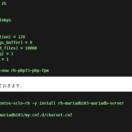
2G

okyo

ion] = 128

s_buffer] = 8

_files] = 10000

] = 1

= 1

now rh-php73-php-fpm
ルしておきます。
ntos-sclo-rh -y install rh-mariadb103-mariadb-server
ariadb103/my.cnf.d/charset.cnf