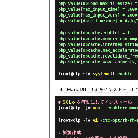
php_value[upload_max_filesize] = 
php_value[max_input_time] = 3600

php_value[max_input_vars] = 2000

php_value[date.timezone] = Asia/T
php_value[opcache.enable] = 1

php_value[opcache.memory_consumpt
php_value[opcache.interned_string
php_value[opcache.max_accelerated
php_value[opcache.revalidate_freq
php_value[opcache.save_comments] 
[root@dlp ~]#
systemctl
enable --
[4]
MariaDB 10.3 をインストー
#
SCLo
を有効にしてインストール
[root@dlp ~]#
yum
--enablerepo=ce
[root@dlp ~]#
vi
/etc/opt/rh/rh-m
# 新規作成