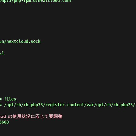
hp73/php-fpm.d/nextcloud.conf
n/nextcloud.sock

1

 files

= /opt/rh/rh-php73/register.content/var/opt/rh/rh-php73/l
loud の使用状況に応じて要調整
600
