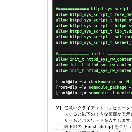
#============= httpd_sys_script_t
allow httpd_sys_script_t fuse_de
allow httpd_sys_script_t httpd_s
allow httpd_sys_script_t httpd_s
allow httpd_sys_script_t lib_t:di
allow httpd_sys_script_t self:pro
allow httpd_sys_script_t kernel_
#============= init_t ===========
allow init_t httpd_sys_rw_conten
allow init_t httpd_sys_rw_content
allow init_t httpd_sys_rw_conten
[root@dlp ~]#
checkmodule -m -M 
[root@dlp ~]#
semodule_package -
[root@dlp ~]#
semodule -i nextcl
[8]
任意のクライアントコンピューターから W
スすると以下のような画面が表示
ザー名とパスワードを入力します。 
面下部の [Finish Setup