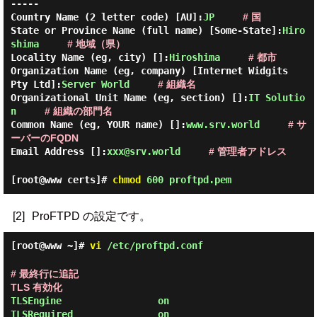
-----
Country Name (2 letter code) [AU]:
JP
# 国
State or Province Name (full name) [Some-State]:
Hiro
shima
# 地域（県）
Locality Name (eg, city) []:
Hiroshima
# 都市
Organization Name (eg, company) [Internet Widgits
Pty Ltd]:
Server World
# 組織名
Organizational Unit Name (eg, section) []:
IT Solutio
n
# 組織の部門名
Common Name (eg, YOUR name) []:
www.srv.world
# サ
ーバーのFQDN
Email Address []:
xxx@srv.world
# 管理者アドレス
[root@www certs]#
chmod
600 proftpd.pem
[2]
ProFTPD の設定です。
[root@www ~]#
vi
/etc/proftpd.conf
# 最終行に追記
TLS 有効化
TLSEngine                 on

TLSRequired               on
