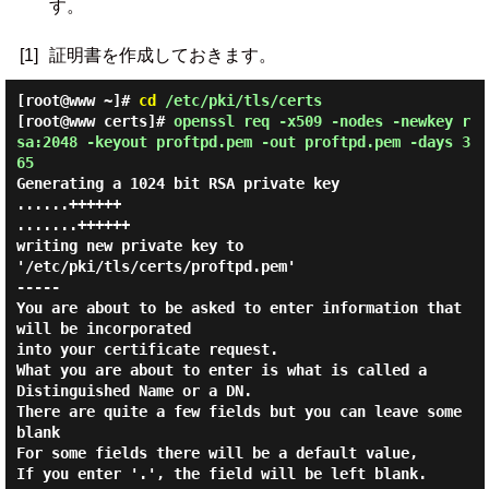
す。
[1]
証明書を作成しておきます。
[root@www ~]#
cd
/etc/pki/tls/certs
[root@www certs]#
openssl req -x509 -nodes -newkey r
sa:2048 -keyout proftpd.pem -out proftpd.pem -days 3
65
Generating a 1024 bit RSA private key
......++++++
.......++++++
writing new private key to
'/etc/pki/tls/certs/proftpd.pem'
-----
You are about to be asked to enter information that
will be incorporated
into your certificate request.
What you are about to enter is what is called a
Distinguished Name or a DN.
There are quite a few fields but you can leave some
blank
For some fields there will be a default value,
If you enter '.', the field will be left blank.