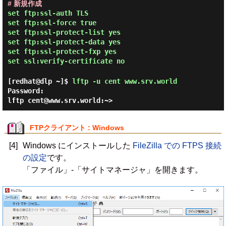
# 新規作成
set ftp:ssl-auth TLS
set ftp:ssl-force true
set ftp:ssl-protect-list yes
set ftp:ssl-protect-data yes
set ftp:ssl-protect-fxp yes
set ssl:verify-certificate no
[redhat@dlp ~]$
lftp -u cent www.srv.world
Password:
lftp cent@www.srv.world:~>
FTPクライアント : Windows
[4]
Windows にインストールした
FileZilla での FTPS 接続
の設定
です。
「ファイル」-「サイトマネージャ」を開きます。