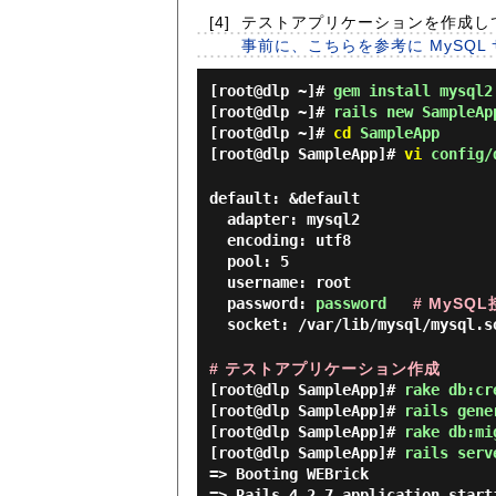
[4]
テストアプリケーションを作成し
事前に、こちらを参考に MySQL
[root@dlp ~]#
gem install mysql2
[root@dlp ~]#
rails new SampleAp
[root@dlp ~]#
cd
SampleApp
[root@dlp SampleApp]#
vi
config/
default: &default
adapter: mysql2
encoding: utf8
pool: 5
username: root
password:
password
# MySQ
socket: /var/lib/mysql/mysql.s
# テストアプリケーション作成
[root@dlp SampleApp]#
rake db:cr
[root@dlp SampleApp]#
rails gene
[root@dlp SampleApp]#
rake db:mi
[root@dlp SampleApp]#
rails serv
=> Booting WEBrick

=> Rails 4.2.7 application start