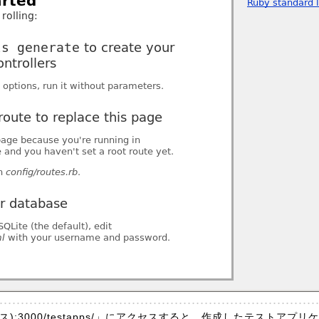
ドレス):3000/testapps/」にアクセスすると、作成したテストア