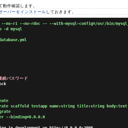
て動作確認します。
 サーバーをインストール
しておきます。
 --no-ri --no-rdoc -- --with-mysql-config=/usr/bin/mysql
p -d mysql
database.yml
L接続パスワード
ock
eate
rate scaffold testapp name:string title:string body:text
grate
er --binding=0.0.0.0
ing in development on http://0.0.0.0:3000
