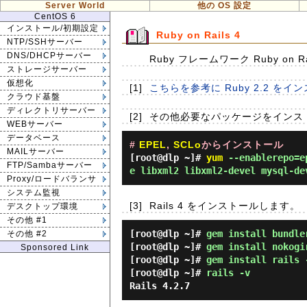
Server World
他の OS 設定
CentOS 6
インストール/初期設定
Ruby on Rails 4
NTP/SSHサーバー
DNS/DHCPサーバー
Ruby フレームワーク Ruby on 
ストレージサーバー
仮想化
[1]
こちらを参考に Ruby 2.2 をイ
クラウド基盤
ディレクトリサーバー
[2]
その他必要なパッケージをインス
WEBサーバー
データベース
#
EPEL
,
SCLo
からインストール
MAILサーバー
[root@dlp ~]#
yum
--enablerepo=ep
FTP/Sambaサーバー
e libxml2 libxml2-devel mysql-de
Proxy/ロードバランサ
システム監視
[3]
Rails 4 をインストールします。
デスクトップ環境
その他 #1
[root@dlp ~]#
gem install bundle
その他 #2
[root@dlp ~]#
gem install nokogi
Sponsored Link
[root@dlp ~]#
gem install rails 
[root@dlp ~]#
rails -v
Rails 4.2.7