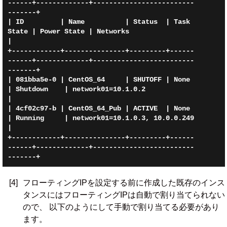
------+-------------+-------------------------
-------+

| ID         | Name          | Status  | Task 
State | Power State | Networks                       
|

+------------+---------------+---------+------
------+-------------+-------------------------
-------+

| 081bba5e-0 | CentOS_64     | SHUTOFF | None       
| Shutdown    | network01=10.1.0.2             
|

| 4cf02c97-b | CentOS_64_Pub | ACTIVE  | None       
| Running     | network01=10.1.0.3, 10.0.0.249 
|

+------------+---------------+---------+------
------+-------------+-------------------------
[4]
フローティングIPを設定する前に作成した既存のインス
タンスにはフローティングIPは自動で割り当てられない
ので、 以下のようにして手動で割り当てる必要があり
ます。