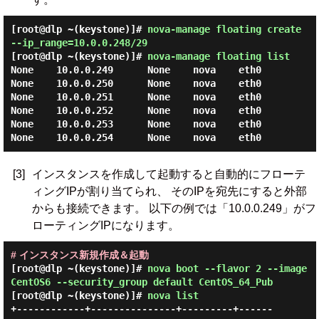
[root@dlp ~(keystone)]#
nova-manage floating create
--ip_range=10.0.0.248/29
[root@dlp ~(keystone)]#
nova-manage floating list
None    10.0.0.249      None    nova    eth0

None    10.0.0.250      None    nova    eth0

None    10.0.0.251      None    nova    eth0

None    10.0.0.252      None    nova    eth0

None    10.0.0.253      None    nova    eth0

[3]
インスタンスを作成して起動すると自動的にフローテ
ィングIPが割り当てられ、 そのIPを宛先にすると外部
からも接続できます。 以下の例では「10.0.0.249」がフ
ローティングIPになります。
# インスタンス新規作成＆起動
[root@dlp ~(keystone)]#
nova boot --flavor 2 --image
CentOS6 --security_group default CentOS_64_Pub
[root@dlp ~(keystone)]#
nova list
+------------+---------------+---------+------