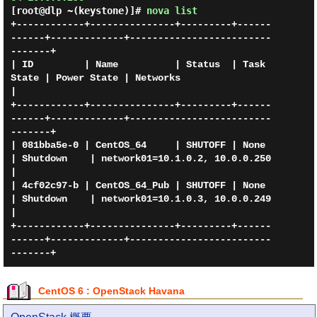
[root@dlp ~(keystone)]#
nova list
+------------+---------------+---------+------
------+-------------+-------------------------
-------+

| ID         | Name          | Status  | Task 
State | Power State | Networks                       
|

+------------+---------------+---------+------
------+-------------+-------------------------
-------+

| 081bba5e-0 | CentOS_64     | SHUTOFF | None       
| Shutdown    | network01=10.1.0.2, 10.0.0.250 
|

| 4cf02c97-b | CentOS_64_Pub | SHUTOFF | None       
| Shutdown    | network01=10.1.0.3, 10.0.0.249 
|

+------------+---------------+---------+------
------+-------------+-------------------------
CentOS 6 : OpenStack Havana