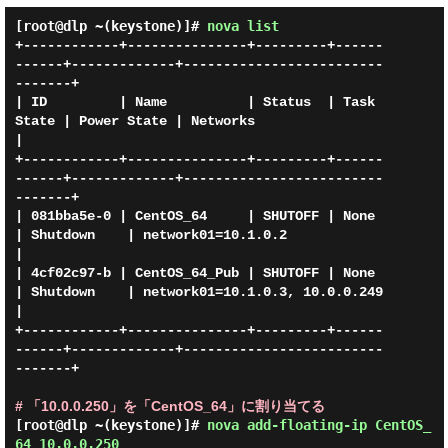
[root@dlp ~(keystone)]#
nova list
+------------+---------------+---------+------
------+-------------+-------------------------
-------+

| ID         | Name          | Status  | Task 
State | Power State | Networks                       
|

+------------+---------------+---------+------
------+-------------+-------------------------
-------+

| 081bba5e-0 | CentOS_64     | SHUTOFF | None       
| Shutdown    | network01=10.1.0.2             
|

| 4cf02c97-b | CentOS_64_Pub | SHUTOFF | None       
| Shutdown    | network01=10.1.0.3, 10.0.0.249 
|

+------------+---------------+---------+------
------+-------------+-------------------------
-------+

# 「10.0.0.250」を「CentOS_64」に割り当てる
[root@dlp ~(keystone)]#
nova add-floating-ip CentOS_
64 10.0.0.250