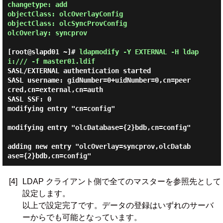
changetype: add

objectClass: olcOverlayConfig

objectClass: olcSyncProvConfig

olcOverlay: syncprov

[root@slapd01 ~]#
ldapmodify -Y EXTERNAL -H ldap
i:/// -f master01.ldif
SASL/EXTERNAL authentication started

SASL username: gidNumber=0+uidNumber=0,cn=peer
cred,cn=external,cn=auth

SASL SSF: 0

modifying entry "cn=config"

modifying entry "olcDatabase={2}bdb,cn=config"

adding new entry "olcOverlay=syncprov,olcDatab
[4]
LDAP クライアント側で全てのマスターを参照先として
設定します。
以上で設定完了です。データの登録はいずれのサーバ
ーからでも可能となっています。