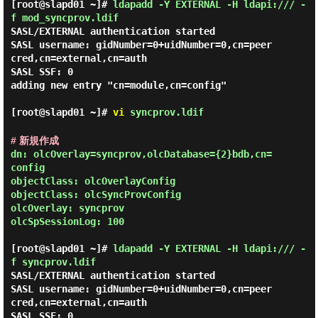
[root@slapd01 ~]#
ldapadd -Y EXTERNAL -H ldapi:/// -
f mod_syncprov.ldif
SASL/EXTERNAL authentication started

SASL username: gidNumber=0+uidNumber=0,cn=peer
cred,cn=external,cn=auth

SASL SSF: 0

adding new entry "cn=module,cn=config"

[root@slapd01 ~]#
vi
syncprov.ldif
# 新規作成
dn: olcOverlay=syncprov,olcDatabase={2}bdb,cn=
config

objectClass: olcOverlayConfig

objectClass: olcSyncProvConfig

olcOverlay: syncprov

olcSpSessionLog: 100

[root@slapd01 ~]#
ldapadd -Y EXTERNAL -H ldapi:/// -
f syncprov.ldif
SASL/EXTERNAL authentication started

SASL username: gidNumber=0+uidNumber=0,cn=peer
cred,cn=external,cn=auth

SASL SSF: 0
