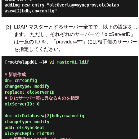
adding new entry "olcOverlay=syncprov,olcDatab
[3]
LDAP マスターとするサーバー全てで、以下の設定をし
ます。 ただし、それぞれのサーバーで「olcServerID」
は一意の ID を、「provider=***」には相手側のサーバー
を指定してください。
[root@slapd01 ~]#
vi
master01.ldif
# 新規作成
dn: cn=config

changetype: modify

# ID はサーバー毎に異なるものを指定
olcServerID: 0

dn: olcDatabase={2}bdb,cn=config

changetype: modify

add: olcSyncRepl
