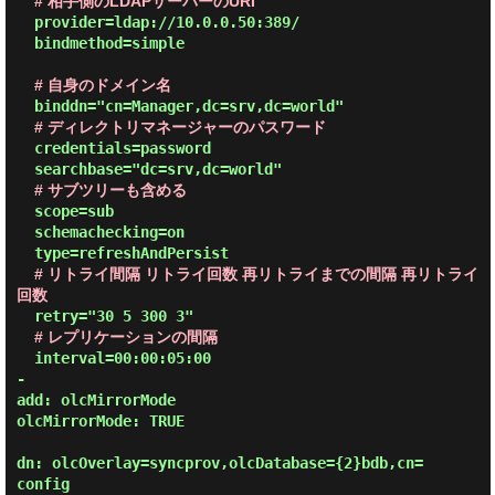
# 相手側のLDAPサーバーのURI
  provider=ldap://10.0.0.50:389/

  bindmethod=simple

# 自身のドメイン名
# ディレクトリマネージャーのパスワード
  credentials=password

# サブツリーも含める
  scope=sub

  schemachecking=on

# リトライ間隔 リトライ回数 再リトライまでの間隔 再リトライ
回数
# レプリケーションの間隔
  interval=00:00:05:00

-

add: olcMirrorMode

olcMirrorMode: TRUE

dn: olcOverlay=syncprov,olcDatabase={2}bdb,cn=
config
