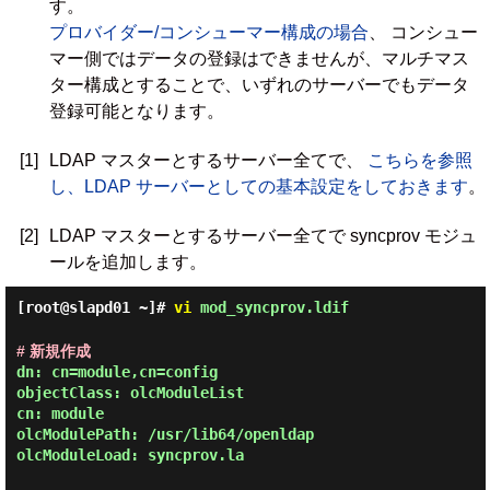
す。
プロバイダー/コンシューマー構成の場合
、 コンシュー
マー側ではデータの登録はできませんが、マルチマス
ター構成とすることで、いずれのサーバーでもデータ
登録可能となります。
[1]
LDAP マスターとするサーバー全てで、
こちらを参照
し、LDAP サーバーとしての基本設定をしておきます
。
[2]
LDAP マスターとするサーバー全てで syncprov モジュ
ールを追加します。
[root@slapd01 ~]#
vi
mod_syncprov.ldif
# 新規作成
dn: cn=module,cn=config

objectClass: olcModuleList

cn: module

olcModulePath: /usr/lib64/openldap

olcModuleLoad: syncprov.la
