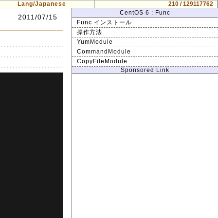
Lang/Japanese
210 / 129117762
CentOS 6 : Func
2011/07/15
Func インストール
操作方法
YumModule
CommandModule
CopyFileModule
Sponsored Link