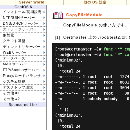
Server World
他の OS 設定
CentOS 6
インストール/初期設定
CopyFileModule
NTP/SSHサーバー
DNS/DHCPサーバー
CopyFileModule の使い方
ストレージサーバー
仮想化
[1]
Certmaster 上の /root/test2.
クラウド基盤
ディレクトリサーバー
[root@certmaster ~]#
func "*" co
WEBサーバー
[root@certmaster ~]#
func "*" ca
データベース
('minion02',

MAILサーバー
 [0,

FTP/Sambaサーバー
  'total 24

Proxy/ロードバランサ
-rw-------. 1 root   root   1274
システム監視
-rw-r--r--. 1 root   root   8681
-rw-r--r--. 1 root   root   3094
デスクトップ環境
-rw-r--r--  1 root   root     89
その他 #1
-rw-------  1 nobody nobody    0
その他 #2
',

Sponsored Link
  ''])

('minion01',

 [0,

  'total 24
