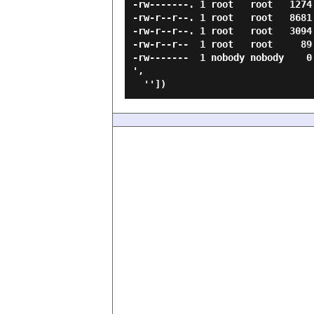
-rw-------. 1 root   root   1274
-rw-r--r--. 1 root   root   8681
-rw-r--r--. 1 root   root   3094
-rw-r--r--  1 root   root     89
-rw-------  1 nobody nobody    0
',
