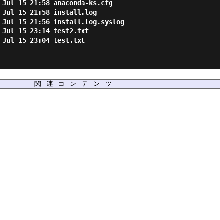
 Jul 15 21:58 anaconda-ks.cfg

 Jul 15 21:58 install.log

 Jul 15 21:56 install.log.syslog

 Jul 15 23:14 test2.txt

 Jul 15 23:04 test.txt

関連コンテンツ