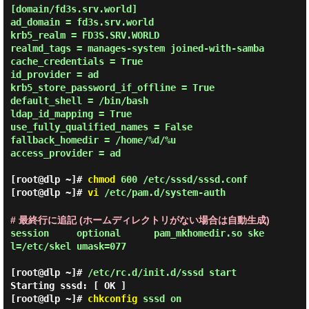
[domain/fd3s.srv.world]

ad_domain = fd3s.srv.world

krb5_realm = FD3S.SRV.WORLD

realmd_tags = manages-system joined-with-samba

cache_credentials = True

id_provider = ad

krb5_store_password_if_offline = True

default_shell = /bin/bash

ldap_id_mapping = True

use_fully_qualified_names = False

fallback_homedir = /home/%d/%u

access_provider = ad

[root@dlp ~]#
chmod
600 /etc/sssd/sssd.conf
[root@dlp ~]#
vi
/etc/pam.d/system-auth
# 最終行に追記 (ホームディレクトリがない場合は自動生成)
session     optional      pam_mkhomedir.so ske
l=/etc/skel umask=077 

[root@dlp ~]#
/etc/rc.d/init.d/sssd start
Starting sssd: [ OK ]
[root@dlp ~]#
chkconfig
sssd on