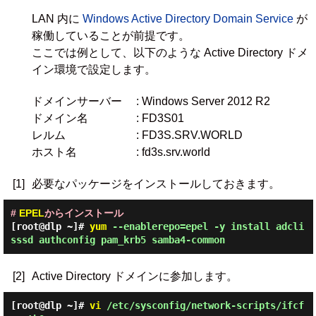
LAN 内に
Windows Active Directory Domain Service
が
稼働していることが前提です。
ここでは例として、以下のような Active Directory ドメ
イン環境で設定します。
ドメインサーバー
: Windows Server 2012 R2
ドメイン名
: FD3S01
レルム
: FD3S.SRV.WORLD
ホスト名
: fd3s.srv.world
[1]
必要なパッケージをインストールしておきます。
#
EPEL
からインストール
[root@dlp ~]#
yum
--enablerepo=epel -y install adcli
sssd authconfig pam_krb5 samba4-common
[2]
Active Directory ドメインに参加します。
[root@dlp ~]#
vi
/etc/sysconfig/network-scripts/ifcf