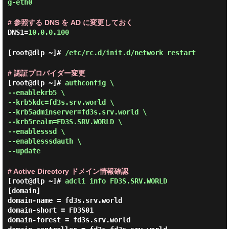
g-eth0
# 参照する DNS を AD に変更しておく
DNS1=
10.0.0.100
[root@dlp ~]#
/etc/rc.d/init.d/network restart
# 認証プロバイダー変更
[root@dlp ~]#
authconfig \
--enablekrb5 \
--krb5kdc=fd3s.srv.world \
--krb5adminserver=fd3s.srv.world \
--krb5realm=FD3S.SRV.WORLD \
--enablesssd \
--enablesssdauth \
--update
# Active Directory ドメイン情報確認
[root@dlp ~]#
adcli info FD3S.SRV.WORLD
[domain]

domain-name = fd3s.srv.world

domain-short = FD3S01

domain-forest = fd3s.srv.world
