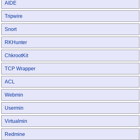
AIDE
Tripwire
Snort
RKHunter
ChkrootKit
TCP Wrapper
ACL
Webmin
Usermin
Virtualmin
Redmine