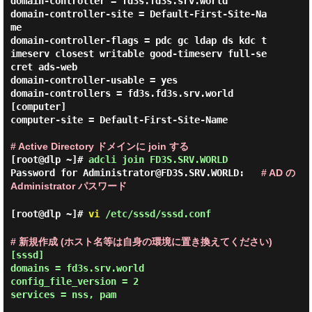
domain-controller = fd3s.fd3s.srv.world

domain-controller-site = Default-First-Site-Na
me

domain-controller-flags = pdc gc ldap ds kdc t
imeserv closest writable good-timeserv full-se
cret ads-web

domain-controller-usable = yes

domain-controllers = fd3s.fd3s.srv.world

[computer]

computer-site = Default-First-Site-Name

# Active Directory ドメインに join する
[root@dlp ~]#
adcli join FD3S.SRV.WORLD
Password for Administrator@FD3S.SRV.WORLD:
# AD の
Administrator パスワード
[root@dlp ~]#
vi
/etc/sssd/sssd.conf
# 新規作成 (ホスト名等は自身の環境に置き換えてください)
[sssd]

domains = fd3s.srv.world

config_file_version = 2

services = nss, pam
