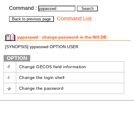
Command :
Command List
yppasswd : change password in the NIS DB
[SYNOPSIS] yppasswd OPTION USER
OPTION
-f
Change GECOS field information
-l
Change the login shell
-p
Change the password