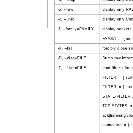
-w, --raw
display only RA
-x, --unix
display only Un
-f, --family=FAMILY
display sockets
FAMILY := {inet|i
-K, --kill
forcibly close s
-D, --diag=FILE
Dump raw inform
-F, --filter=FILE
read filter infor
FILTER := [ st
FILTER := [ st
STATE-FILTER :=
TCP-STATES := {e
ack|listening|clo
connected := {es