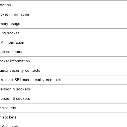
mation
cket information
mory usage
ing socket
CP information
age summary
socket information
Linux security contexts
d socket SELinux security contexts
version 4 sockets
version 6 sockets
P sockets
P sockets
CP sockets