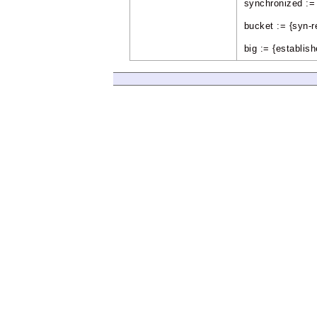
synchronized := {
bucket := {syn-r
big := {establish