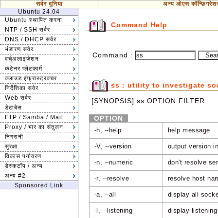
सर्वर दुनिया
अन्य ओएस कॉन्फ़िगरेश
Ubuntu 24.04
Ubuntu स्थापित करना
Command Help
NTP / SSH सर्वर
DNS / DHCP सर्वर
भंडारण सर्वर
Command :
वर्चुअलाइजेशन
कंटेनर प्लेटफार्म
क्लाउड इंफ्रास्ट्रक्चर
ss : utility to investigate s
निर्देशिका सर्वर
Web सर्वर
[SYNOPSIS] ss OPTION FILTER
डेटाबेस
FTP / Samba / Mail
OPTION
Proxy / भार का संतुलन
-h, --help
help message
निगरानी
-V, --version
output version i
सुरक्षा
विकास पर्यावरण
-n, --numeric
don't resolve s
डेस्कटॉप / अन्य
अन्य #2
-r, --resolve
resolve host na
Sponsored Link
-a, --all
display all sock
-l, --listening
display listenin