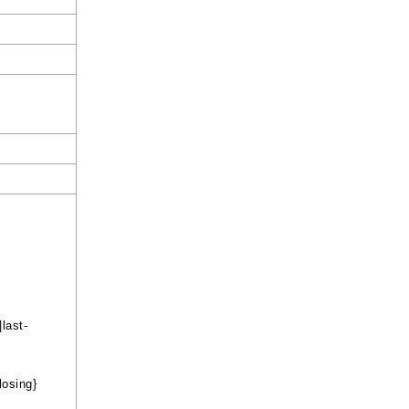
last-
losing}