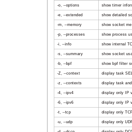
-o, --options
show timer infor
-e, --extended
show detailed so
-m, --memory
show socket me
-p, --processes
show process us
-i, --info
show internal T
-s, --summary
show socket us
-b, --bpf
show bpf filter 
-Z, --context
display task SE
-z, --contexts
display task an
-4, --ipv4
display only IP 
-6, --ipv6
display only IP 
-t, --tcp
display only TC
-u, --udp
display only UD
-d, --dccp
display only DC