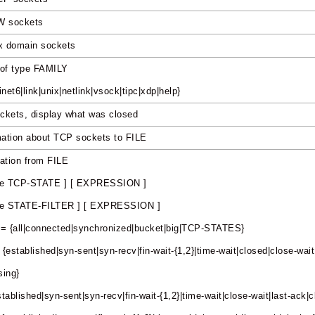
W sockets
ix domain sockets
 of type FAMILY
net6|link|unix|netlink|vsock|tipc|xdp|help}
ockets, display what was closed
ation about TCP sockets to FILE
mation from FILE
ate TCP-STATE ] [ EXPRESSION ]
ate STATE-FILTER ] [ EXPRESSION ]
 {all|connected|synchronized|bucket|big|TCP-STATES}
stablished|syn-sent|syn-recv|fin-wait-{1,2}|time-wait|closed|close-wait|
sing}
tablished|syn-sent|syn-recv|fin-wait-{1,2}|time-wait|close-wait|last-ack|c