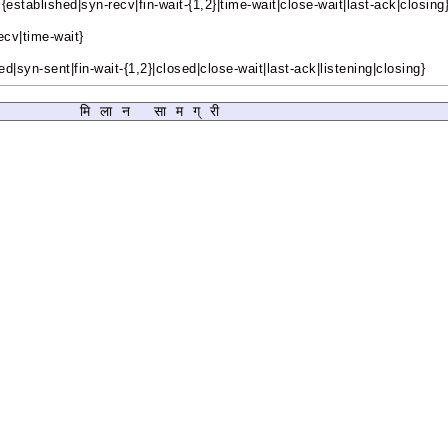
established|syn-recv|fin-wait-{1,2}|time-wait|close-wait|last-ack|closing
ecv|time-wait}
ed|syn-sent|fin-wait-{1,2}|closed|close-wait|last-ack|listening|closing}
मिलान सामग्री