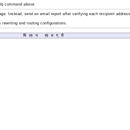
ailq command above.
age. Instead, send an email report after verifying each recipient address
s rewriting and routing configurations.
मिलान सामग्री