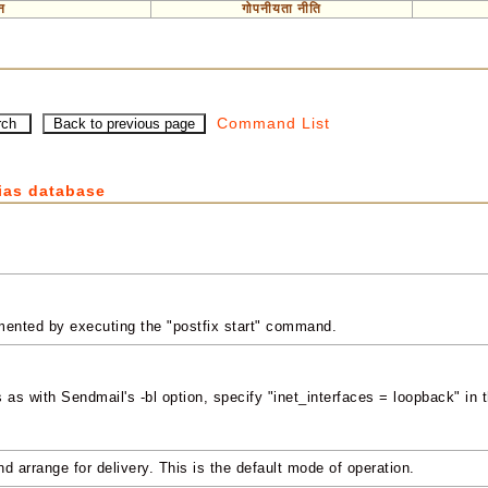
न
गोपनीयता नीति
Command List
lias database
mented by executing the "postfix start" command.
 as with Sendmail's -bl option, specify "inet_interfaces = loopback" in 
d arrange for delivery. This is the default mode of operation.