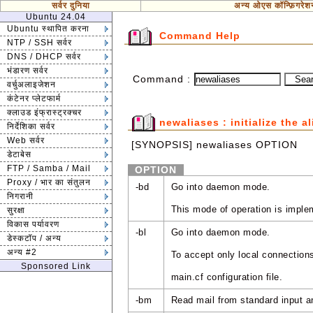
सर्वर दुनिया
अन्य ओएस कॉन्फ़िगरेश
Ubuntu 24.04
Ubuntu स्थापित करना
Command Help
NTP / SSH सर्वर
DNS / DHCP सर्वर
भंडारण सर्वर
Command :
वर्चुअलाइजेशन
कंटेनर प्लेटफार्म
क्लाउड इंफ्रास्ट्रक्चर
newaliases : initialize the a
निर्देशिका सर्वर
Web सर्वर
[SYNOPSIS] newaliases OPTION
डेटाबेस
FTP / Samba / Mail
OPTION
Proxy / भार का संतुलन
-bd
Go into daemon mode.
निगरानी
This mode of operation is imple
सुरक्षा
विकास पर्यावरण
-bl
Go into daemon mode.
डेस्कटॉप / अन्य
अन्य #2
To accept only local connections
Sponsored Link
main.cf configuration file.
-bm
Read mail from standard input an