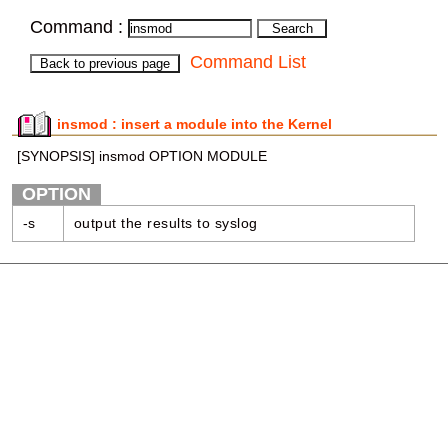
Command :
Command List
insmod : insert a module into the Kernel
[SYNOPSIS] insmod OPTION MODULE
OPTION
-s
output the results to syslog