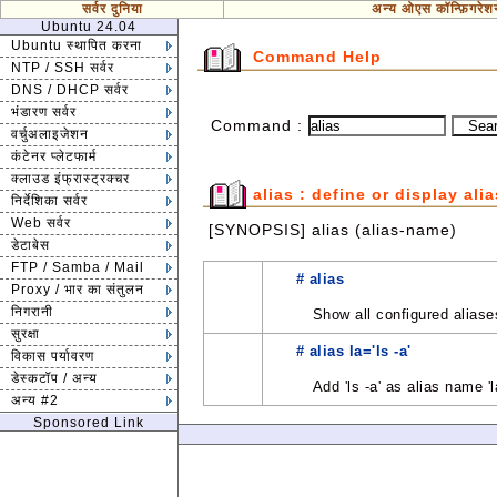
सर्वर दुनिया
अन्य ओएस कॉन्फ़िगरेश
Ubuntu 24.04
Ubuntu स्थापित करना
Command Help
NTP / SSH सर्वर
DNS / DHCP सर्वर
भंडारण सर्वर
Command :
वर्चुअलाइजेशन
कंटेनर प्लेटफार्म
क्लाउड इंफ्रास्ट्रक्चर
alias : define or display ali
निर्देशिका सर्वर
Web सर्वर
[SYNOPSIS] alias (alias-name)
डेटाबेस
FTP / Samba / Mail
# alias
Proxy / भार का संतुलन
निगरानी
Show all configured aliase
सुरक्षा
# alias la='ls -a'
विकास पर्यावरण
डेस्कटॉप / अन्य
Add 'ls -a' as alias name 'l
अन्य #2
Sponsored Link