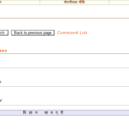
न
गोपनीयता नीति
Command List
ases
s
a'
मिलान सामग्री