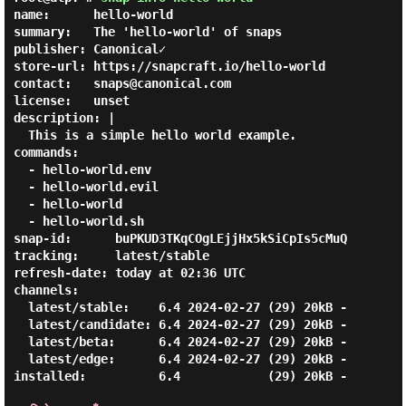
name:      hello-world

summary:   The 'hello-world' of snaps

publisher: Canonical✓

store-url: https://snapcraft.io/hello-world

contact:   snaps@canonical.com

license:   unset

description: |

  This is a simple hello world example.

commands:

  - hello-world.env

  - hello-world.evil

  - hello-world

  - hello-world.sh

snap-id:      buPKUD3TKqCOgLEjjHx5kSiCpIs5cMuQ

tracking:     latest/stable

refresh-date: today at 02:36 UTC

channels:

  latest/stable:    6.4 2024-02-27 (29) 20kB -

  latest/candidate: 6.4 2024-02-27 (29) 20kB -

  latest/beta:      6.4 2024-02-27 (29) 20kB -

  latest/edge:      6.4 2024-02-27 (29) 20kB -

installed:          6.4            (29) 20kB -
