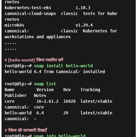
rnetes

kubernetes-test-eks          1.10.3                
canonical-cloud-snaps  classic  tests for kube
rnetes

microk8s                     v1.29.4               
canonical✓             classic  Kubernetes for 
workstations and appliances

.....

.....

# [hello-world] पैकेज स्थापित करें
root@dlp:~#
snap install hello-world
hello-world 6.4 from Canonical✓ installed
root@dlp:~#
snap list
Name         Version    Rev    Tracking       
Publisher   Notes

core         16-2.61.2  16928  latest/stable  
canonical✓  core

hello-world  6.4        29     latest/stable  
canonical✓  -

# पैकेज की जानकारी दिखाएँ
root@dlp:~#
snap info hello-world