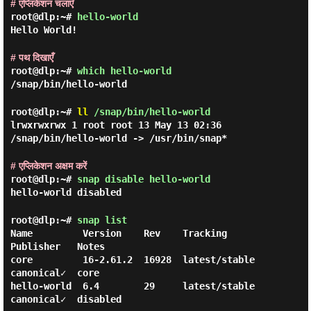
# एप्लिकेशन चलाएँ
root@dlp:~#
hello-world
Hello World!
# पथ दिखाएँ
root@dlp:~#
which hello-world
/snap/bin/hello-world
root@dlp:~#
ll
/snap/bin/hello-world
lrwxrwxrwx 1 root root 13 May 13 02:36
/snap/bin/hello-world -> /usr/bin/snap*
# एप्लिकेशन अक्षम करें
root@dlp:~#
snap disable hello-world
hello-world disabled
root@dlp:~#
snap list
Name         Version    Rev    Tracking       
Publisher   Notes

core         16-2.61.2  16928  latest/stable  
canonical✓  core

hello-world  6.4        29     latest/stable  
canonical✓  disabled
