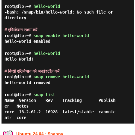
root@dlp:~#
hello-world
-bash: /snap/bin/hello-world: No such file or
directory
# एप्लिकेशन सक्षम करें
root@dlp:~#
snap enable hello-world
hello-world enabled
root@dlp:~#
hello-world
Hello World!
# किसी एप्लिकेशन को अनइंस्टॉल करें
root@dlp:~#
snap remove hello-world
hello-world removed
root@dlp:~#
snap list
Name  Version    Rev    Tracking       Publish
er   Notes

core  16-2.61.2  16928  latest/stable  canonic
Ubuntu 24.04 : Snappy