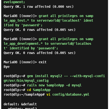
evelopment; 
Query OK, 1 row affected (0.000 sec)

MariaDB [(none)]> 
grant all privileges on samp
le_app_test.* to serverworld@'localhost' ident
ified by 'password'; 
Query OK, 0 rows affected (0.005 sec)

MariaDB [(none)]> 
grant all privileges on samp
le_app_development.* to serverworld@'localhos
t' identified by 'password'; 
Query OK, 0 rows affected (0.005 sec)

MariaDB [(none)]> exit

Bye

root@dlp:~#
gem install mysql2 -- --with-mysql-confi
g=/usr/bin/mysql_config
root@dlp:~#
rails new SampleApp -d mysql
root@dlp:~#
cd
SampleApp
root@dlp:~/SampleApp#
vi
config/database.yml
default: &default

  adapter: mysql2
