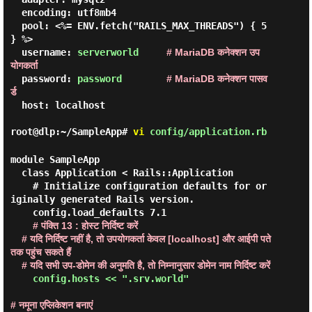
  encoding: utf8mb4

  pool: <%= ENV.fetch("RAILS_MAX_THREADS") { 5 
} %>

  username: 
serverworld
# MariaDB कनेक्शन उप
योगकर्ता
  password: 
password
# MariaDB कनेक्शन पासव
र्ड
  host: localhost

root@dlp:~/SampleApp#
vi
config/application.rb
module SampleApp

  class Application < Rails::Application

    # Initialize configuration defaults for or
iginally generated Rails version.

    config.load_defaults 7.1

# पंक्ति 13 : होस्ट निर्दिष्ट करें

    # यदि निर्दिष्ट नहीं है, तो उपयोगकर्ता केवल [localhost] और आईपी पते 
तक पहुंच सकते हैं

    # यदि सभी उप-डोमेन की अनुमति है, तो निम्नानुसार डोमेन नाम निर्दिष्ट करें
config.hosts << ".srv.world" 
# नमूना एप्लिकेशन बनाएं