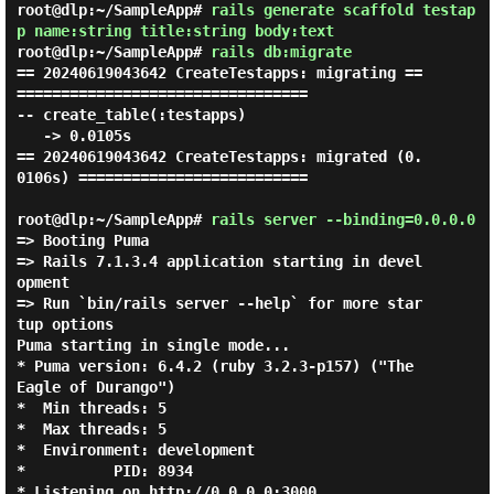
root@dlp:~/SampleApp#
rails generate scaffold testap
p name:string title:string body:text
root@dlp:~/SampleApp#
rails db:migrate
== 20240619043642 CreateTestapps: migrating ==
=================================

-- create_table(:testapps)

   -> 0.0105s

== 20240619043642 CreateTestapps: migrated (0.
0106s) ==========================

root@dlp:~/SampleApp#
rails server --binding=0.0.0.0
=> Booting Puma

=> Rails 7.1.3.4 application starting in devel
opment

=> Run `bin/rails server --help` for more star
tup options

Puma starting in single mode...

* Puma version: 6.4.2 (ruby 3.2.3-p157) ("The 
Eagle of Durango")

*  Min threads: 5

*  Max threads: 5

*  Environment: development

*          PID: 8934

* Listening on http://0.0.0.0:3000
