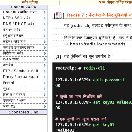
सर्वर दुनिया
अन्य ओएस कॉन्फ़िगरेश
Ubuntu 24.04
Ubuntu स्थापित करना
Redis 7 : डेटाबेस के लिए बुनियादी स
NTP / SSH सर्वर
DNS / DHCP सर्वर
यह [redis-cli] क्लाइंट प्रोग्राम के स
भंडारण सर्वर
वर्चुअलाइजेशन
निम्नलिखित उदाहरण बुनियादी हैं, आप न
कंटेनर प्लेटफार्म
⇒ https://redis.io/commands
क्लाउड इंफ्रास्ट्रक्चर
निर्देशिका सर्वर
[1]
यह कुंजियों का मूल उपयोग है।
Web सर्वर
डेटाबेस
root@dlp:~#
redis-cli
FTP / Samba / Mail
Proxy / भार का संतुलन
127.0.0.1:6379> 
auth password 
निगरानी
OK

सुरक्षा
विकास पर्यावरण
# कुंजी का मान निर्धारित करें
डेस्कटॉप / अन्य
127.0.0.1:6379> 
set key01 value0
अन्य #2
OK

Sponsored Link
# एक कुंजी का मूल्य प्राप्त करें
127.0.0.1:6379> 
get key01 
"value01"
