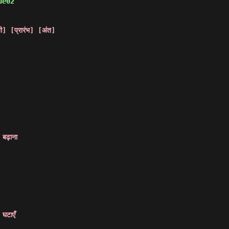
ue02 
ंजी] [प्रारंभ] [अंत]
 
 बढ़ाना
 
 घटाएँ