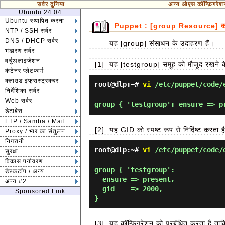
सर्वर दुनिया
अन्य ओएस कॉन्फ़िगरेश
Ubuntu 24.04
Ubuntu स्थापित करना
Puppet : [group Resource] का उ
NTP / SSH सर्वर
DNS / DHCP सर्वर
यह [group] संसाधन के उदाहरण हैं।
भंडारण सर्वर
वर्चुअलाइजेशन
[1]
यह [testgroup] समूह को मौजूद रखने के
कंटेनर प्लेटफार्म
क्लाउड इंफ्रास्ट्रक्चर
root@dlp:~#
vi
/etc/puppet/code/e
निर्देशिका सर्वर
Web सर्वर
डेटाबेस
FTP / Samba / Mail
[2]
यह GID को स्पष्ट रूप से निर्दिष्ट करता ह
Proxy / भार का संतुलन
निगरानी
root@dlp:~#
vi
/etc/puppet/code/e
सुरक्षा
विकास पर्यावरण
group { 'testgroup':

डेस्कटॉप / अन्य
  ensure => present,

अन्य #2
  gid    => 2000,

Sponsored Link
[3]
यह कॉन्फ़िगरेशन को प्रबंधित करता है ता