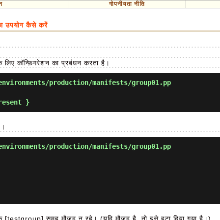
न
गोपनीयता नीति
पयोग कैसे करें
 लिए कॉन्फ़िगरेशन का प्रबंधन करता है।
nvironments/production/manifests/group01.pp
ै।
nvironments/production/manifests/group01.pp
कि [testgroup] समूह मौजूद न रहे। (यदि मौजूद है, तो इसे हटा दिया गया है।)