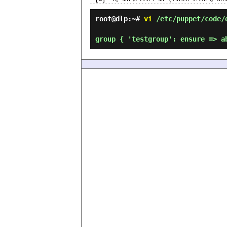
root@dlp:~#
vi
/etc/puppet/code/e