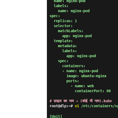
  name: nginx-pod

  labels:

    name: nginx-pod

spec:

  replicas: 1

  selector:

    matchLabels:

      app: nginx-pod

  template:

    metadata:

      labels:

        app: nginx-pod

    spec:

      containers:

      - name: nginx-pod

        image: ubuntu-nginx

        ports:

          - name: web

            containerPort: 80

# फ़ाइल का नाम ⇒ (कोई भी नाम).kube
root@dlp:~#
vi
/etc/containers/sy
[Unit]
