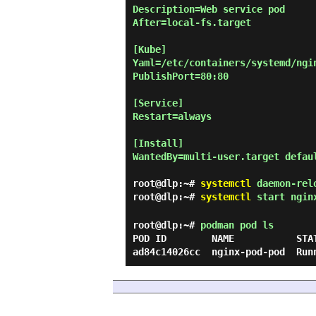
Description=Web service pod

After=local-fs.target

[Kube]

Yaml=/etc/containers/systemd/ngin
PublishPort=80:80

[Service]

Restart=always

[Install]

WantedBy=multi-user.target defaul
root@dlp:~#
systemctl
daemon-rel
root@dlp:~#
systemctl
start nginx
root@dlp:~#
podman pod ls
POD ID        NAME           STA