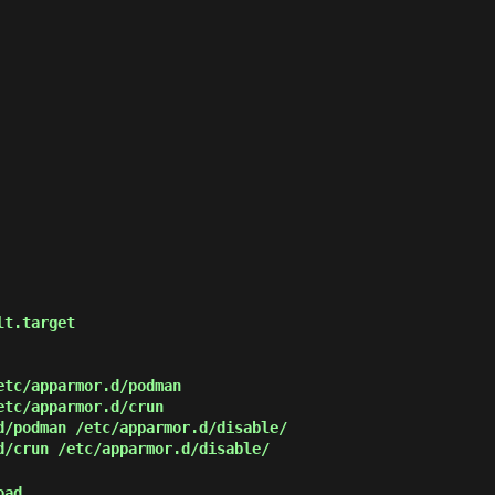
t.target

etc/apparmor.d/podman
etc/apparmor.d/crun
d/podman /etc/apparmor.d/disable/
d/crun /etc/apparmor.d/disable/
oad