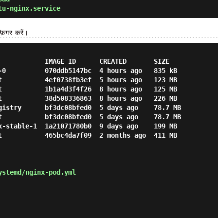
u-nginx.service
़िगर करें।
            IMAGE ID      CREATED       SIZE

-0          070ddb5147bc  4 hours ago   835 kB

t           4ef0738fb3ef  5 hours ago   123 MB

t           1b1a4d3f4f26  8 hours ago   125 MB

t           38d508336863  8 hours ago   226 MB

gistry      bf3dc08bfed0  5 days ago    78.7 MB

t           bf3dc08bfed0  5 days ago    78.7 MB

x-stable-1  1a21071780b0  9 days ago    199 MB

t           465bc4da7f09  2 months ago  411 MB

stemd/nginx-pod.yml