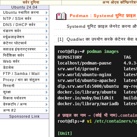
सर्वर दुनिया
अन्य ओएस कॉन्फ़िगरेश
Ubuntu 24.04
Ubuntu स्थापित करना
Podman : Systemd यूनिट फ़ाइल ज
NTP / SSH सर्वर
DNS / DHCP सर्वर
Systemd यूनिट फ़ाइल जेनरेट करना और कं
भंडारण सर्वर
वर्चुअलाइजेशन
[1]
Quadlet का उपयोग करके कंटेनर सेवा कॉन
कंटेनर प्लेटफार्म
क्लाउड इंफ्रास्ट्रक्चर
root@dlp:~#
podman images
निर्देशिका सर्वर
REPOSITORY                 TAG  
Web सर्वर
localhost/podman-pause     4.9.3
डेटाबेस
srv.world/iproute          lates
FTP / Samba / Mail
srv.world/ubuntu-nginx     lates
Proxy / भार का संतुलन
srv.world/ubuntu-apache2   lates
निगरानी
dlp.srv.world:5000/ubuntu  my-re
docker.io/library/ubuntu   lates
सुरक्षा
docker.io/moby/buildkit    build
विकास पर्यावरण
docker.io/library/mariadb  lates
डेस्कटॉप / अन्य
अन्य #2
# फ़ाइल का नाम ⇒ (कोई भी नाम).contai
Sponsored Link
root@dlp:~#
vi
/etc/containers/sy
[Unit]
