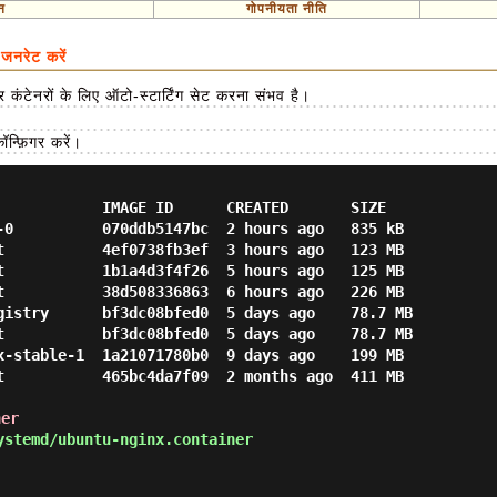
न
गोपनीयता नीति
नरेट करें
टेनरों के लिए ऑटो-स्टार्टिंग सेट करना संभव है।
्फ़िगर करें।
            IMAGE ID      CREATED       SIZE

-0          070ddb5147bc  2 hours ago   835 kB

t           4ef0738fb3ef  3 hours ago   123 MB

t           1b1a4d3f4f26  5 hours ago   125 MB

t           38d508336863  6 hours ago   226 MB

gistry      bf3dc08bfed0  5 days ago    78.7 MB

t           bf3dc08bfed0  5 days ago    78.7 MB

x-stable-1  1a21071780b0  9 days ago    199 MB

t           465bc4da7f09  2 months ago  411 MB

ner
stemd/ubuntu-nginx.container