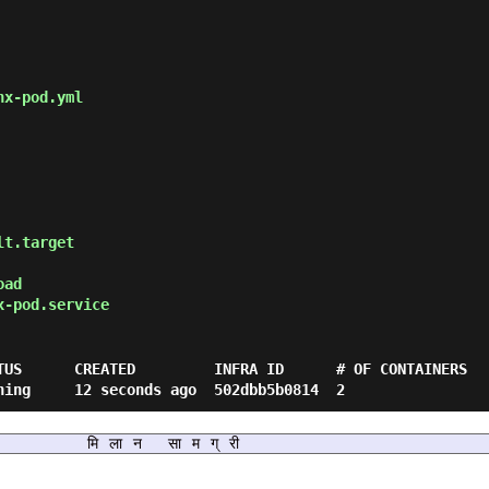
x-pod.yml

t.target

oad
-pod.service
TUS      CREATED         INFRA ID      # OF CONTAINERS

मिलान सामग्री