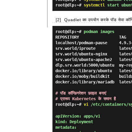
root@dlp:~#
systemctl
start ubunt
[2]
Quadlet का उपयोग करके पॉड सेवा कॉन्फ
root@dlp:~#
podman images
REPOSITORY                 TAG  
localhost/podman-pause     4.9.3
srv.world/iproute          lates
srv.world/ubuntu-nginx     lates
srv.world/ubuntu-apache2   lates
dlp.srv.world:5000/ubuntu  my-re
docker.io/library/ubuntu   lates
docker.io/moby/buildkit    build
docker.io/library/mariadb  lates
# पॉड कॉन्फ़िगरेशन फ़ाइल बनाएं
# प्रारूप Kubernetes के समान है
root@dlp:~#
vi
/etc/containers/sy
apiVersion: apps/v1

kind: Deployment

metadata:
