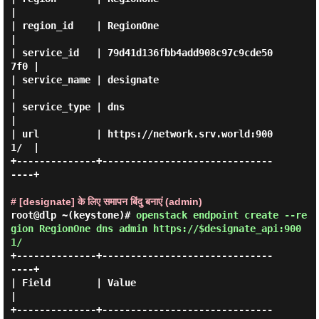
|

| region_id    | RegionOne                        
|

| service_id   | 79d41d136fbb4add908c97c9cde50
7f0 |

| service_name | designate                        
|

| service_type | dns                              
|

| url          | https://network.srv.world:900
1/  |

+--------------+------------------------------
----+

# [designate] के लिए समापन बिंदु बनाएं (admin)
root@dlp ~(keystone)#
openstack endpoint create --re
gion RegionOne dns admin https://$designate_api:900
1/
+--------------+------------------------------
----+

| Field        | Value                            
|

+--------------+------------------------------