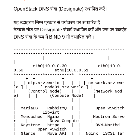
OpenStack DNS सेवा (Designate) स्थापित करें।
यह उदाहरण निम्न प्रकार से पर्यावरण पर आधारित है।
नेटवर्क नोड पर Designate सेवाएँ स्थापित करें और उस पर बैकएंड
DNS सेवा के रूप में BIND 9 भी स्थापित करें।
------------+--------------------------+------
--------------------+------------

            |                          |                          
|

        eth0|10.0.0.30             eth0|10.0.
0.50             eth0|10.0.0.51

+-----------+-----------+  +-----------+------
-----+  +-----------+-----------+

|   [ dlp.srv.world ]   |  | [ network.srv.wor
ld ] |  |  [ node01.srv.world ] |

|     (Control Node)    |  |     (Network Nod
e)    |  |     (Compute Node)    |

|                       |  |                       
|  |                       |

|  MariaDB    RabbitMQ  |  |      Open vSwitch     
|  |        Libvirt        |

|  Memcached  Nginx     |  |     Neutron Serve
r    |  |      Nova Compute     |

|  Keystone   httpd     |  |      OVN-Northd       
|  |      Open vSwitch     |

|  Glance     Nova API  |  |  Nginx  iSCSI Tar