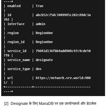
----+

| enabled      | True                             
|

| id           | abcb52c75dc3409985c202c89dc3a
392 |

| interface    | admin                            
|

| region       | RegionOne                        
|

| region_id    | RegionOne                        
|

| service_id   | 79d41d136fbb4add908c97c9cde50
7f0 |

| service_name | designate                        
|

| service_type | dns                              
|

| url          | https://network.srv.world:900
1/  |

+--------------+------------------------------
[2]
Designate के लिए MariaDB पर एक उपयोगकर्ता और डेटाबेस