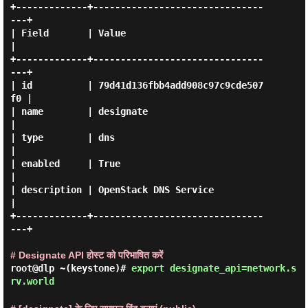
+-------------+-------------------------------
---+

| Field       | Value                            
|

+-------------+-------------------------------
---+

| id          | 79d41d136fbb4add908c97c9cde507
f0 |

| name        | designate                        
|

| type        | dns                              
|

| enabled     | True                             
|

| description | OpenStack DNS Service            
|

+-------------+-------------------------------
---+

# Designate API होस्ट को परिभाषित करें
root@dlp ~(keystone)#
export designate_api=network.s
rv.world