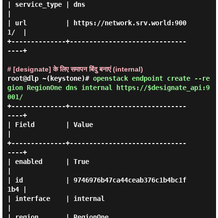
| service_type | dns                              
|

| url          | https://network.srv.world:900
1/  |

+--------------+------------------------------
----+

# [designate] के लिए समापन बिंदु बनाएं (internal)
root@dlp ~(keystone)#
openstack endpoint create --re
gion RegionOne dns internal https://$designate_api:9
001/
+--------------+------------------------------
----+

| Field        | Value                            
|

+--------------+------------------------------
----+

| enabled      | True                             
|

| id           | 9746976b47ca44ceab376c1b4bc1f
1b4 |

| interface    | internal                         
|

| region       | RegionOne                        