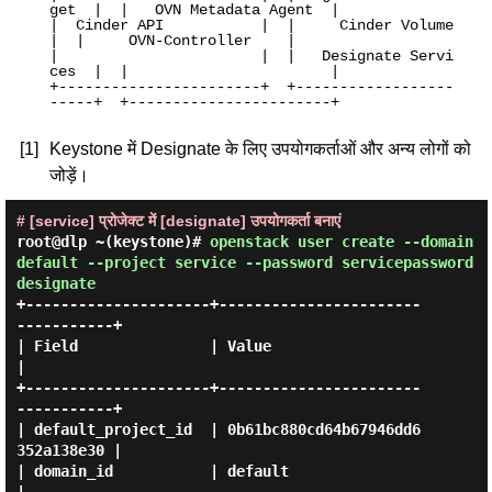
get  |  |   OVN Metadata Agent  |

|  Cinder API           |  |     Cinder Volume     
|  |     OVN-Controller    |

|                       |  |   Designate Servi
ces  |  |                       |

+-----------------------+  +------------------
-----+  +-----------------------+

[1]
Keystone में Designate के लिए उपयोगकर्ताओं और अन्य लोगों को
जोड़ें।
# [service] प्रोजेक्ट में [designate] उपयोगकर्ता बनाएं
root@dlp ~(keystone)#
openstack user create --domain
default --project service --password servicepassword
designate
+---------------------+-----------------------
-----------+

| Field               | Value                            
|

+---------------------+-----------------------
-----------+

| default_project_id  | 0b61bc880cd64b67946dd6
352a138e30 |

| domain_id           | default                          