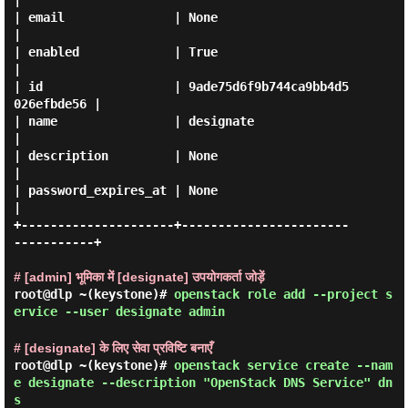
|

| email               | None                             
|

| enabled             | True                             
|

| id                  | 9ade75d6f9b744ca9bb4d5
026efbde56 |

| name                | designate                        
|

| description         | None                             
|

| password_expires_at | None                             
|

+---------------------+-----------------------
-----------+

# [admin] भूमिका में [designate] उपयोगकर्ता जोड़ें
root@dlp ~(keystone)#
openstack role add --project s
ervice --user designate admin
# [designate] के लिए सेवा प्रविष्टि बनाएँ
root@dlp ~(keystone)#
openstack service create --nam
e designate --description "OpenStack DNS Service" dn
s