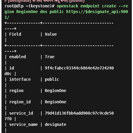
# [designate] के लिए समापन बिंदु बनाएं (public)
root@dlp ~(keystone)#
openstack endpoint create --re
gion RegionOne dns public https://$designate_api:900
1/
+--------------+------------------------------
----+

| Field        | Value                            
|

+--------------+------------------------------
----+

| enabled      | True                             
|

| id           | 9f4cfabcc93344c6864e42e724240
d0c |

| interface    | public                           
|

| region       | RegionOne                        
|

| region_id    | RegionOne                        
|

| service_id   | 79d41d136fbb4add908c97c9cde50
7f0 |

| service_name | designate                        
|
