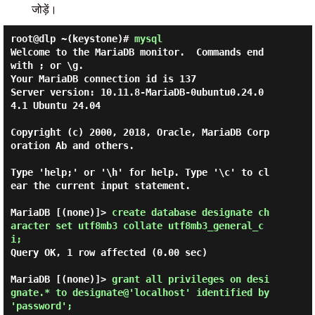
जोड़ें।
root@dlp ~(keystone)#
mysql
Welcome to the MariaDB monitor.  Commands end 
with ; or \g.

Your MariaDB connection id is 137

Server version: 10.11.8-MariaDB-0ubuntu0.24.0
4.1 Ubuntu 24.04

Copyright (c) 2000, 2018, Oracle, MariaDB Corp
oration Ab and others.

Type 'help;' or '\h' for help. Type '\c' to cl
ear the current input statement.

MariaDB [(none)]> 
create database designate ch
aracter set utf8mb3 collate utf8mb3_general_c
i; 
Query OK, 1 row affected (0.00 sec)

MariaDB [(none)]> 
grant all privileges on desi
gnate.* to designate@'localhost' identified by 
'password'; 