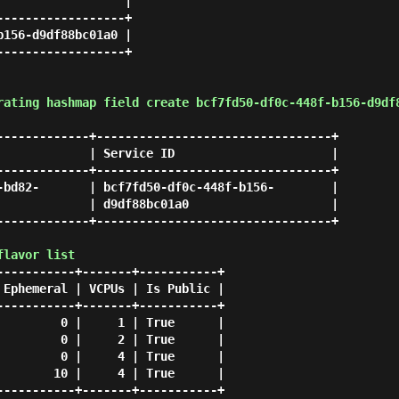
                 |

-----------------+

156-d9df88bc01a0 |

-----------------+

rating hashmap field create bcf7fd50-df0c-448f-b156-d9df
-------------+---------------------------------+

             | Service ID                      |

-------------+---------------------------------+

-bd82-       | bcf7fd50-df0c-448f-b156-        |

             | d9df88bc01a0                    |

-------------+---------------------------------+

flavor list
----------+-------+-----------+

Ephemeral | VCPUs | Is Public |

----------+-------+-----------+

        0 |     1 | True      |

        0 |     2 | True      |

        0 |     4 | True      |

       10 |     4 | True      |

----------+-------+-----------+
