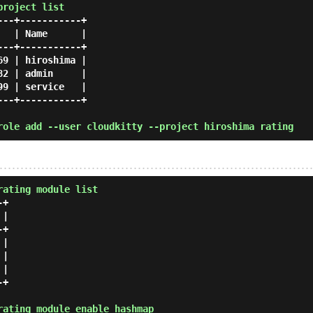
project list
--+-----------+

  | Name      |

--+-----------+

9 | hiroshima |

2 | admin     |

9 | service   |

--+-----------+

role add --user cloudkitty --project hiroshima rating
rating module list
+

|

+

|

|

|

+

rating module enable hashmap