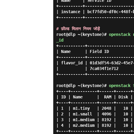
| Name     | Service ID          
+----------+---------------------
| instance | bcf7fd50-df0c-448f-b
+----------+---------------------
# फ़ील्ड मिलान नियम जोड़ें
root@dlp ~(keystone)#
openstack 
_id
+-----------+-------------------
| Name      | Field ID          
+-----------+-------------------
| flavor_id | 01d3df54-63d2-45e7
|           | 7ca034f1e712      
+-----------+-------------------
root@dlp ~(keystone)#
openstack 
+----+-----------+------+------+-
| ID | Name      |  RAM | Disk | 
+----+-----------+------+------+-
| 1  | m1.tiny   | 2048 |   10 | 
| 2  | m1.small  | 4096 |   10 | 
| 3  | m1.medium | 8192 |   10 | 
| 4  | m2.medium | 8192 |   10 | 
+----+-----------+------+------+-