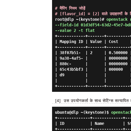
# मैपिंग नियम जोड़ें

# [flavor_id] = [2] वाले उदाहरणों के लि
root@dlp ~(keystone)# 
openstack 
--field-id 01d3df54-63d2-45e7-bd8
--value 2 -t flat 
+------------+-------+----------
| Mapping ID | Value | Cost     
+------------+-------+----------
| 38f07b51-  | 2     | 0.500000 
| 9a38-4af5- |       | 00000000 
| 880c-      |       | 00000000 
| 65c43b5bf3 |       | 000000   
| d9         |       |          
|            |       |          
[4]
उस उपयोगकर्ता के साथ सेटिंग्स सत्यापित क
ubuntu@dlp ~(keystone)$
openstac
+--------------+-------------+--
| ID           | Name        | S
+--------------+-------------+--