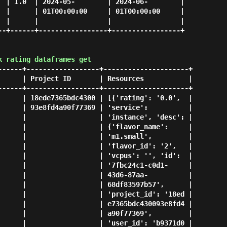
  | 1.0  | 2024-05-        | 2024-06-        |

  |      | 01T00:00:00     | 01T00:00:00     |

  |      |                 |                 |

--+------+-----------------+-----------------+

k rating dataframes get
------+------------------+---------------------+

      | Project ID       | Resources           |

------+------------------+---------------------+

      | 18ede7365bdc4300 | [{'rating': '0.0',  |

      | 93e8fd4a90f77369 | 'service':          |

      |                  | 'instance', 'desc': |

      |                  | {'flavor_name':     |

      |                  | 'm1.small',         |

      |                  | 'flavor_id': '2',   |

      |                  | 'vcpus': '', 'id':  |

      |                  | '7fbc24c1-c0d1-     |

      |                  | 43d6-87aa-          |

      |                  | 68df83597b57',      |

      |                  | 'project_id': '18ed |

      |                  | e7365bdc430093e8fd4 |

      |                  | a90f77369',         |

      |                  | 'user_id': 'b9371d0 |
