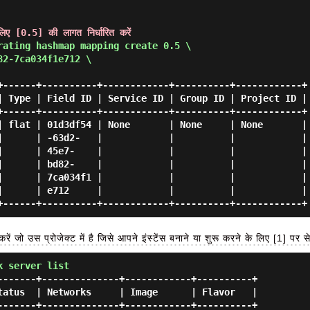
ए [0.5] की लागत निर्धारित करें
rating hashmap mapping create 0.5 \

2-7ca034f1e712 \

+------+----------+------------+----------+------------+

| Type | Field ID | Service ID | Group ID | Project ID |

+------+----------+------------+----------+------------+

| flat | 01d3df54 | None       | None     | None       |

|      | -63d2-   |            |          |            |

|      | 45e7-    |            |          |            |

|      | bd82-    |            |          |            |

|      | 7ca034f1 |            |          |            |

|      | e712     |            |          |            |

रें जो उस प्रोजेक्ट में है जिसे आपने इंस्टेंस बनाने या शुरू करने के लिए [1] पर 
k server list
-------+--------------+------------+----------+

tatus  | Networks     | Image      | Flavor   |

-------+--------------+------------+----------+
