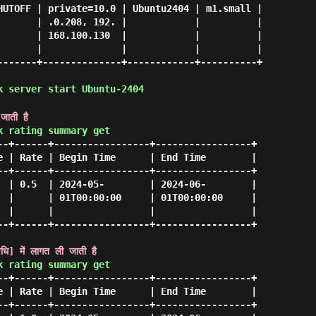
HUTOFF | private=10.0 | Ubuntu2404 | m1.small |

       | .0.208, 192. |            |          |

       | 168.100.130  |            |          |

       |              |            |          |

-------+--------------+------------+----------+

k server start Ubuntu-2404
जाती है
k rating summary get
--+------+-----------------+-----------------+

e | Rate | Begin Time      | End Time        |

--+------+-----------------+-----------------+

  | 0.5  | 2024-05-        | 2024-06-        |

  |      | 01T00:00:00     | 01T00:00:00     |

  |      |                 |                 |

--+------+-----------------+-----------------+

वधि] में लागत ली जाती है
k rating summary get
--+------+-----------------+-----------------+

e | Rate | Begin Time      | End Time        |

--+------+-----------------+-----------------+
