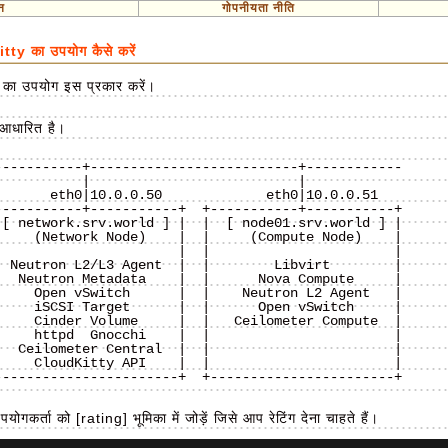
न
गोपनीयता नीति
 का उपयोग कैसे करें
का उपयोग इस प्रकार करें।
 आधारित है।
----------+--------------------------+------------

----------+-----------+  +-----------+-----------+

[ network.srv.world ] |  |  [ node01.srv.world ] |

    (Network Node)    |  |     (Compute Node)    |

                      |  |                       |

 Neutron L2/L3 Agent  |  |        Libvirt        |

  Neutron Metadata    |  |      Nova Compute     |

    Open vSwitch      |  |    Neutron L2 Agent   |

    iSCSI Target      |  |      Open vSwitch     |

    Cinder Volume     |  |   Ceilometer Compute  |

    httpd  Gnocchi    |  |                       |

  Ceilometer Central  |  |                       |

    CloudKitty API    |  |                       |

----------------------+  +-----------------------+

योगकर्ता को [rating] भूमिका में जोड़ें जिसे आप रेटिंग देना चाहते हैं।