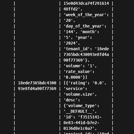
      |                  | 15e0d43dca74f291614 |

      |                  | 48ffd2',            |

      |                  | 'week_of_the_year': |

      |                  | '20',               |

      |                  | 'day_of_the_year':  |

      |                  | '144', 'month':     |

      |                  | '5', 'year':        |

      |                  | '2024',             |

      |                  | 'tenant_id': '18ede |

      |                  | 7365bdc430093e8fd4a |

      |                  | 90f77369'},         |

      |                  | 'volume': '1',      |

      |                  | 'rate_value':       |

      |                  | '0.0000'}]          |

      | 18ede7365bdc4300 | [{'rating': '0.0',  |

      | 93e8fd4a90f77369 | 'service':          |

      |                  | 'volume.size',      |

      |                  | 'desc':             |

      |                  | {'volume_type':     |

      |                  | '__DEFAULT__',      |

      |                  | 'id': 'f3515141-    |

      |                  | 8e83-441d-b7e2-     |

      |                  | 0136d8e1c0a7',      |
