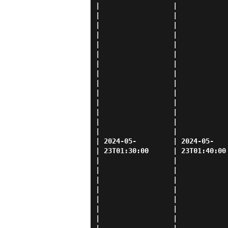
|                  |            
|                  |            
|                  |            
|                  |            
|                  |            
|                  |            
|                  |            
|                  |            
|                  |            
|                  |            
|                  |            
|                  |            
|                  |            
|                  |            
| 2024-05-         | 2024-05-   
| 23T01:30:00      | 23T01:40:00
|                  |            
|                  |            
|                  |            
|                  |            
|                  |            
|                  |            
|                  |            