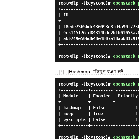
root@dlp ~(keystone)#
openstack 
+--------------------------------
| ID                             
+--------------------------------
| 18ede7365bdc430093e8fd4a90f7736
| 9c5145f76fd84324bdd2b1b61658a28
| ab9749e59bdb48e4807a18abb83c9f9
+--------------------------------
root@dlp ~(keystone)#
openstack 
[2]
[Hashmap] मॉड्यूल सक्षम करें।
root@dlp ~(keystone)#
openstack 
+-----------+---------+----------
| Module    | Enabled | Priority 
+-----------+---------+----------
| hashmap   | False   |        1 
| noop      | True    |        1 
| pyscripts | False   |        1 
+-----------+---------+----------
root@dlp ~(keystone)#
openstack 