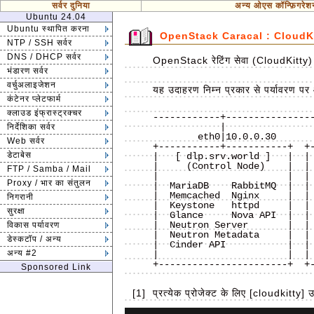
सर्वर दुनिया
अन्य ओएस कॉन्फ़िगरेश
Ubuntu 24.04
Ubuntu स्थापित करना
OpenStack Caracal : CloudKitty
NTP / SSH सर्वर
DNS / DHCP सर्वर
OpenStack रेटिंग सेवा (CloudKitty) 
भंडारण सर्वर
वर्चुअलाइजेशन
यह उदाहरण निम्न प्रकार से पर्यावरण पर
कंटेनर प्लेटफार्म
क्लाउड इंफ्रास्ट्रक्चर
------------+----------------
            |                          |                          |

निर्देशिका सर्वर
        eth0|10.0.0.30             eth0|10.0.0.50             eth0|10.0.0.51

Web सर्वर
+-----------+-----------+  +-
डेटाबेस
|   [ dlp.srv.world ]   |  | 
|     (Control Node)    |  | 
FTP / Samba / Mail
|                       |  | 
Proxy / भार का संतुलन
|  MariaDB    RabbitMQ  |  | 
|  Memcached  Nginx     |  | 
निगरानी
|  Keystone   httpd     |  | 
सुरक्षा
|  Glance     Nova API  |  | 
|  Neutron Server       |  | 
विकास पर्यावरण
|  Neutron Metadata     |  | 
डेस्कटॉप / अन्य
|  Cinder API           |  | 
अन्य #2
|                       |  | 
+-----------------------+  +-
Sponsored Link
[1]
प्रत्येक प्रोजेक्ट के लिए [cloudkitty] उप