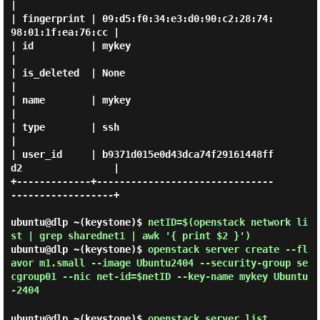
|

| fingerprint | 09:d5:f0:34:e3:d0:90:c2:28:74:
98:01:1f:ea:76:cc |

| id          | mykey                                           
|

| is_deleted  | None                                            
|

| name        | mykey                                           
|

| type        | ssh                                             
|

| user_id     | b9371d015e0d43dca74f29161448ff
d2                |

+-------------+-------------------------------
------------------+

ubuntu@dlp ~(keystone)$
netID=$(openstack network li
st | grep sharednet1 | awk '{ print $2 }')
ubuntu@dlp ~(keystone)$
openstack server create --fl
avor m1.small --image Ubuntu2404 --security-group se
cgroup01 --nic net-id=$netID --key-name mykey Ubuntu
-2404
ubuntu@dlp ~(keystone)$
openstack server list