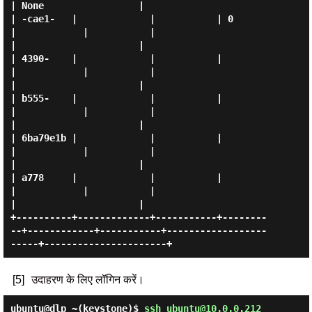
| None                 |

| -cae1-   |             |           | 0        
|            |           |                       
|                      |

| 4390-    |             |           |          
|            |           |                       
|                      |

| b555-    |             |           |          
|            |           |                       
|                      |

| 6ba79e1b |             |           |          
|            |           |                       
|                      |

| a778     |             |           |          
|            |           |                       
|                      |

+----------+-------------+-----------+--------
--+------------+-----------+------------------
[5]
उदाहरण के लिए लॉगिन करें।
ubuntu@dlp ~(keystone)$
ssh ubuntu@10.0.0.212