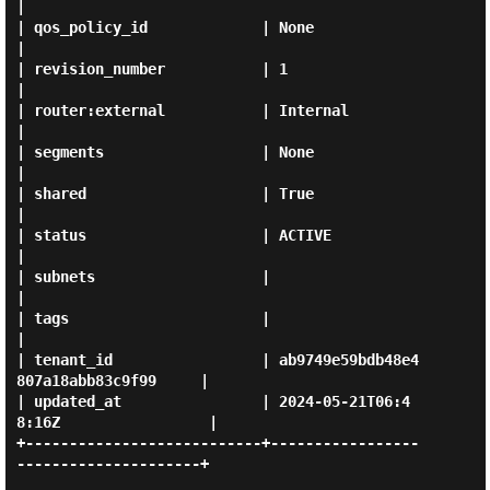
|

| qos_policy_id             | None                                 
|

| revision_number           | 1                                    
|

| router:external           | Internal                             
|

| segments                  | None                                 
|

| shared                    | True                                 
|

| status                    | ACTIVE                               
|

| subnets                   |                                      
|

| tags                      |                                      
|

| tenant_id                 | ab9749e59bdb48e4
807a18abb83c9f99     |

| updated_at                | 2024-05-21T06:4
8:16Z                 |

+---------------------------+-----------------
---------------------+
