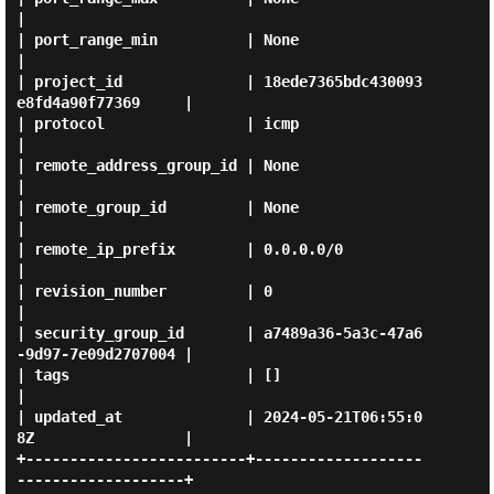
|

| port_range_min          | None                                 
|

| project_id              | 18ede7365bdc430093
e8fd4a90f77369     |

| protocol                | icmp                                 
|

| remote_address_group_id | None                                 
|

| remote_group_id         | None                                 
|

| remote_ip_prefix        | 0.0.0.0/0                            
|

| revision_number         | 0                                    
|

| security_group_id       | a7489a36-5a3c-47a6
-9d97-7e09d2707004 |

| tags                    | []                                   
|

| updated_at              | 2024-05-21T06:55:0
8Z                 |

+-------------------------+-------------------
-------------------+
