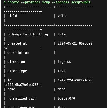
e create --protocol icmp --ingress secgroup01
+-------------------------+-------------------
-------------------+

| Field                   | Value                                
|

+-------------------------+-------------------
-------------------+

| belongs_to_default_sg   | False                                
|

| created_at              | 2024-05-21T06:55:0
8Z                 |

| description             |                                      
|

| direction               | ingress                              
|

| ether_type              | IPv4                                 
|

| id                      | c2495ff4-cae1-4390
-b555-6ba79e1ba778 |

| name                    | None                                 
|

| normalized_cidr         | 0.0.0.0/0                            
|

| port_range_max          | None                                 