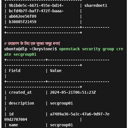
+--------------------------------+

| 9b1bde5c-6671-455e-bd14-       | sharednet1 
| bcfd4b7f-baf7-472f-baaa-       |

| ab662ee56f89                   |            
| b30805f21459                   |

+--------------------------------+------------
+--------------------------------+

# उदाहरण के लिए एक सुरक्षा समूह बनाएं
ubuntu@dlp ~(keystone)$
openstack security group cre
ate secgroup01
+-----------------+---------------------------
---------------------------------+

| Field           | Value                                                      
|

+-----------------+---------------------------
---------------------------------+

| created_at      | 2024-05-21T06:51:23Z                                       
|

| description     | secgroup01                                                 
|

| id              | a7489a36-5a3c-47a6-9d97-7e
09d2707004                       |

| name            | secgroup01                                                 