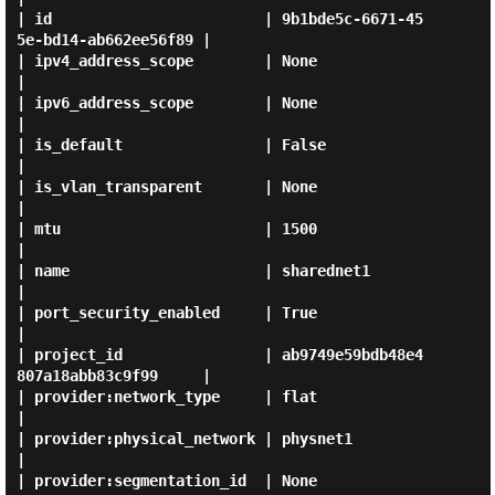
| id                        | 9b1bde5c-6671-45
5e-bd14-ab662ee56f89 |

| ipv4_address_scope        | None                                 
|

| ipv6_address_scope        | None                                 
|

| is_default                | False                                
|

| is_vlan_transparent       | None                                 
|

| mtu                       | 1500                                 
|

| name                      | sharednet1                           
|

| port_security_enabled     | True                                 
|

| project_id                | ab9749e59bdb48e4
807a18abb83c9f99     |

| provider:network_type     | flat                                 
|

| provider:physical_network | physnet1                             
|

| provider:segmentation_id  | None                                 