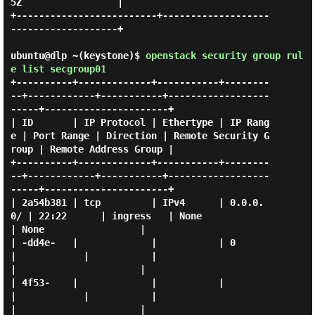
5Z                 |

+-------------------------+-------------------
-------------------+

ubuntu@dlp ~(keystone)$
openstack security group rul
e list secgroup01
+----------+-------------+-----------+--------
--+------------+-----------+------------------
-----+----------------------+

| ID       | IP Protocol | Ethertype | IP Rang
e | Port Range | Direction | Remote Security G
roup | Remote Address Group |

+----------+-------------+-----------+--------
--+------------+-----------+------------------
-----+----------------------+

| 2a54b381 | tcp         | IPv4      | 0.0.0.
0/ | 22:22      | ingress   | None                  
| None                 |

| -dd4e-   |             |           | 0        
|            |           |                       
|                      |

| 4f53-    |             |           |          
|            |           |                       
|                      |
