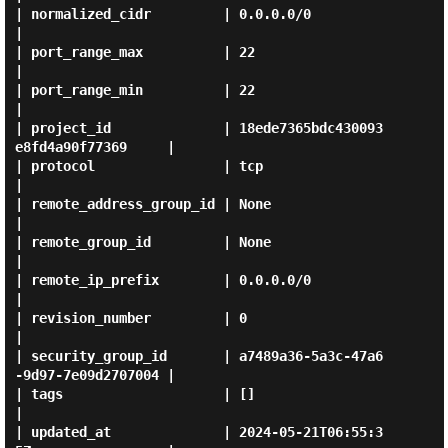
| normalized_cidr         | 0.0.0.0/0                            
|

| port_range_max          | 22                                   
|

| port_range_min          | 22                                   
|

| project_id              | 18ede7365bdc430093
e8fd4a90f77369     |

| protocol                | tcp                                  
|

| remote_address_group_id | None                                 
|

| remote_group_id         | None                                 
|

| remote_ip_prefix        | 0.0.0.0/0                            
|

| revision_number         | 0                                    
|

| security_group_id       | a7489a36-5a3c-47a6
-9d97-7e09d2707004 |

| tags                    | []                                   
|

| updated_at              | 2024-05-21T06:55:3