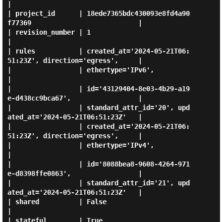
|

| project_id      | 18ede7365bdc430093e8fd4a90
f77369                           |

| revision_number | 1                                                          
|

| rules           | created_at='2024-05-21T06:
51:23Z', direction='egress',     |

|                 | ethertype='IPv6',                                          
|

|                 | id='43129404-8e03-4b29-a19
e-d438cc9bca67',                 |

|                 | standard_attr_id='20', upd
ated_at='2024-05-21T06:51:23Z'   |

|                 | created_at='2024-05-21T06:
51:23Z', direction='egress',     |

|                 | ethertype='IPv4',                                          
|

|                 | id='8088bea8-9608-4264-971
e-d8398ffe0863',                 |

|                 | standard_attr_id='21', upd
ated_at='2024-05-21T06:51:23Z'   |

| shared          | False                                                      
|

| stateful        | True                                                       