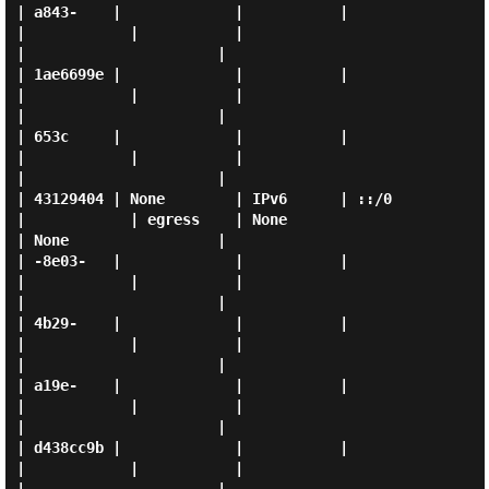
| a843-    |             |           |          
|            |           |                       
|                      |

| 1ae6699e |             |           |          
|            |           |                       
|                      |

| 653c     |             |           |          
|            |           |                       
|                      |

| 43129404 | None        | IPv6      | ::/0     
|            | egress    | None                  
| None                 |

| -8e03-   |             |           |          
|            |           |                       
|                      |

| 4b29-    |             |           |          
|            |           |                       
|                      |

| a19e-    |             |           |          
|            |           |                       
|                      |

| d438cc9b |             |           |          
|            |           |                       