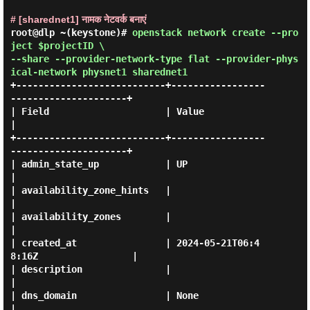
# [sharednet1] नामक नेटवर्क बनाएं
root@dlp ~(keystone)#
openstack network create --pro
ject $projectID \
--share --provider-network-type flat --provider-phys
ical-network physnet1 sharednet1
+---------------------------+-----------------
---------------------+

| Field                     | Value                                
|

+---------------------------+-----------------
---------------------+

| admin_state_up            | UP                                   
|

| availability_zone_hints   |                                      
|

| availability_zones        |                                      
|

| created_at                | 2024-05-21T06:4
8:16Z                 |

| description               |                                      
|

| dns_domain                | None                                 
|
