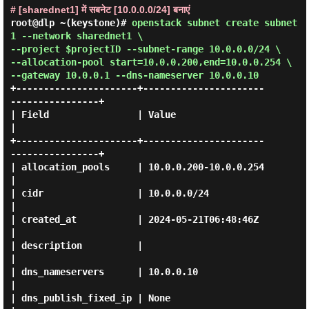
# [sharednet1] में सबनेट [10.0.0.0/24] बनाएं
root@dlp ~(keystone)#
openstack subnet create subnet
1 --network sharednet1 \
--project $projectID --subnet-range 10.0.0.0/24 \
--allocation-pool start=10.0.0.200,end=10.0.0.254 \
--gateway 10.0.0.1 --dns-nameserver 10.0.0.10
+----------------------+----------------------
----------------+

| Field                | Value                                
|

+----------------------+----------------------
----------------+

| allocation_pools     | 10.0.0.200-10.0.0.254                
|

| cidr                 | 10.0.0.0/24                          
|

| created_at           | 2024-05-21T06:48:46Z                 
|

| description          |                                      
|

| dns_nameservers      | 10.0.0.10                            
|

| dns_publish_fixed_ip | None                                 