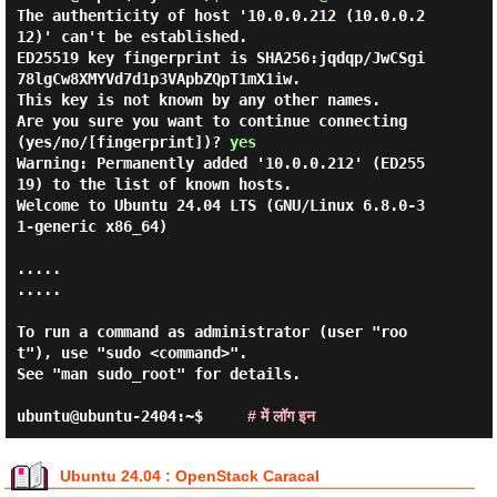
The authenticity of host '10.0.0.212 (10.0.0.2
12)' can't be established.

ED25519 key fingerprint is SHA256:jqdqp/JwCSgi
78lgCw8XMYVd7d1p3VApbZQpT1mX1iw.

This key is not known by any other names.

Are you sure you want to continue connecting 
(yes/no/[fingerprint])? 
yes
Warning: Permanently added '10.0.0.212' (ED255
19) to the list of known hosts.

Welcome to Ubuntu 24.04 LTS (GNU/Linux 6.8.0-3
1-generic x86_64)

.....

.....

To run a command as administrator (user "roo
t"), use "sudo <command>".

See "man sudo_root" for details.

ubuntu@ubuntu-2404:~$     
# में लॉग इन
Ubuntu 24.04 : OpenStack Caracal