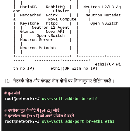
|  |                       |

|  MariaDB    RabbitMQ  |  |  Neutron L2/L3 Ag
ent  |  |        Libvirt        |

|  Memcached  Nginx     |  |   Neutron Metadat
a    |  |      Nova Compute     |

|  Keystone   httpd     |  |     Open vSwitch      
|  |    Neutron L2 Agent   |

|  Glance     Nova API  |  |                       
|  |      Open vSwitch     |

|  Neutron Server       |  |                       
|  |                       |

|  Neutron Metadata     |  |                       
|  |                       |

+-----------------------+  +-----------+------
-----+  +-----------+-----------+

                                   eth1|(UP wi
th no IP)       eth1|(UP with no IP)

[1]
नेटवर्क नोड और कंप्यूट नोड दोनों पर निम्नानुसार सेटिंग बदलें।
# पुल जोड़ें
root@network:~#
ovs-vsctl add-br br-eth1
# उपरोक्त पुल के पोर्ट में [eth1] जोड़ें
# इंटरफ़ेस नाम [eth1] को अपने परिवेश में बदलें
root@network:~#
ovs-vsctl add-port br-eth1 eth1