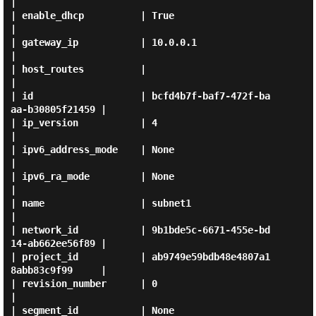
|

| enable_dhcp          | True                                 
|

| gateway_ip           | 10.0.0.1                             
|

| host_routes          |                                      
|

| id                   | bcfd4b7f-baf7-472f-ba
aa-b30805f21459 |

| ip_version           | 4                                    
|

| ipv6_address_mode    | None                                 
|

| ipv6_ra_mode         | None                                 
|

| name                 | subnet1                              
|

| network_id           | 9b1bde5c-6671-455e-bd
14-ab662ee56f89 |

| project_id           | ab9749e59bdb48e4807a1
8abb83c9f99     |

| revision_number      | 0                                    
|

| segment_id           | None                                 