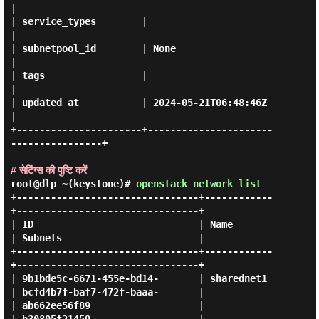
|

| service_types        |                                      
|

| subnetpool_id        | None                                 
|

| tags                 |                                      
|

| updated_at           | 2024-05-21T06:48:46Z                 
|

+----------------------+----------------------
----------------+

# सेटिंग्स की पुष्टि करें
root@dlp ~(keystone)#
openstack network list
+--------------------------------+------------
+--------------------------------+

| ID                             | Name       
| Subnets                        |

+--------------------------------+------------
+--------------------------------+

| 9b1bde5c-6671-455e-bd14-       | sharednet1 
| bcfd4b7f-baf7-472f-baaa-       |

| ab662ee56f89                   |            