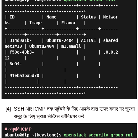
+--------------+-------------+--------+-------
--------+------------+----------+

| ID           | Name        | Status | Networ
ks      | Image      | Flavor   |

+--------------+-------------+--------+-------
--------+------------+----------+

| 314d9a1b-    | Ubuntu-2404 | ACTIVE | shared
net1=10 | Ubuntu2404 | m1.small |

| f50e-40b3-   |             |        | .0.0.2
12      |            |          |

| 8e94-        |             |        |               
|            |          |

| 91eba3ba5d70 |             |        |               
|            |          |

+--------------+-------------+--------+-------
[4]
SSH और ICMP तक पहुँचने के लिए आपके द्वारा ऊपर बनाए गए सुरक्षा
समूह के लिए सुरक्षा सेटिंग्स कॉन्फ़िगर करें।
# अनुमति ICMP
ubuntu@dlp ~(keystone)$
openstack security group rul