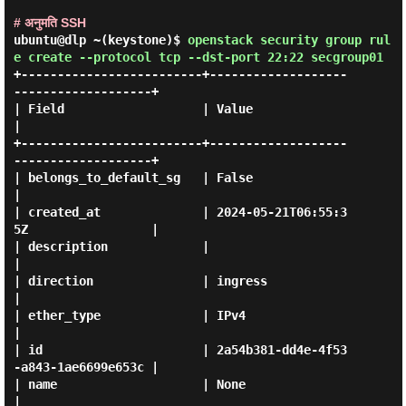
# अनुमति SSH
ubuntu@dlp ~(keystone)$
openstack security group rul
e create --protocol tcp --dst-port 22:22 secgroup01
+-------------------------+-------------------
-------------------+

| Field                   | Value                                
|

+-------------------------+-------------------
-------------------+

| belongs_to_default_sg   | False                                
|

| created_at              | 2024-05-21T06:55:3
5Z                 |

| description             |                                      
|

| direction               | ingress                              
|

| ether_type              | IPv4                                 
|

| id                      | 2a54b381-dd4e-4f53
-a843-1ae6699e653c |

| name                    | None                                 
|
