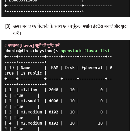
| b30805f21459                   |

+--------------------------------+------------
[3]
ऊपर बनाए गए नेटवर्क के साथ एक वर्चुअल मशीन इंस्टेंस बनाएं और शुरू
करें।
# उपलब्ध [flavor] सूची की पुष्टि करें
ubuntu@dlp ~(keystone)$
openstack flavor list
+----+-----------+------+------+-----------+--
-----+-----------+

| ID | Name      |  RAM | Disk | Ephemeral | V
CPUs | Is Public |

+----+-----------+------+------+-----------+--
-----+-----------+

| 1  | m1.tiny   | 2048 |   10 |         0 |     
1 | True      |

| 2  | m1.small  | 4096 |   10 |         0 |     
2 | True      |

| 3  | m1.medium | 8192 |   10 |         0 |     
4 | True      |

| 4  | m2.medium | 8192 |   10 |        10 |     
4 | True      |
