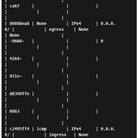
|                      |

| ca67     |             |           |          
|            |           |                       
|                      |

| 8088bea8 | None        | IPv4      | 0.0.0.
0/ |            | egress    | None                  
| None                 |

| -9608-   |             |           | 0        
|            |           |                       
|                      |

| 4264-    |             |           |          
|            |           |                       
|                      |

| 971e-    |             |           |          
|            |           |                       
|                      |

| d8398ffe |             |           |          
|            |           |                       
|                      |

| 0863     |             |           |          
|            |           |                       
|                      |

| c2495ff4 | icmp        | IPv4      | 0.0.0.
0/ |            | ingress   | None                  